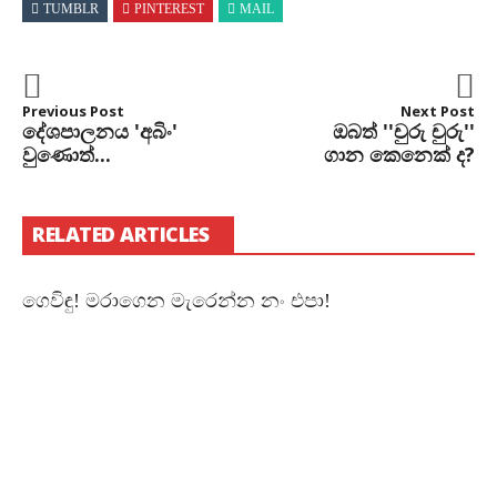
TUMBLR
PINTEREST
MAIL
Previous Post
Next Post
දේශපාලනය 'අබිං'
ඔබත් ''චුරු චුරු''
වුණොත්...
ගාන කෙනෙක් ද?
RELATED ARTICLES
ගෙවිඳු! මරාගෙන මැරෙන්න නං එපා!