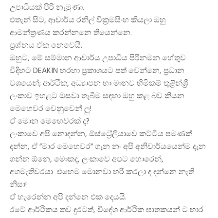
උපාධියක් පිරි නැමුණා.
එතැන් සිට, ආචාර්ය රනිල් වික්‍රමසිංහ කියලා ඔහු
ආමන්ත්‍රණය කරන්නනෙ තියෙන්නෙ.
ප්‍රශ්නය ඒක නෙවෙයි.
ඔහුට, මේ සම්මාන ආචාර්ය උපාධිය පිරිනමන හේතුව
විදිහට DEAKIN හරහා ප්‍රකාශයට පත් වෙන්නෙ, ප්‍රධාන
වශයෙන්; ආර්ථික, අධ්‍යාපන හා මානව හිමිකම් තුළින්ශ්‍රී
ලංකාව ඉහළට ඔසවා තැබීම සඳහා ඔහු කළ බව කියන
මෙහෙවර වෙනුවෙන් ලු!
ඒ මොන මෙහෙවරක් ද?
ලංකාවෙ අපි නොදන්න, ඕස්ට්‍රේලියාවෙ කට්ටිය පමණක්
දන්න, ඒ ”මාර මෙහෙවර” ගැන නං අපි අනිවාර්යයෙන්ම දැන
ගන්න ඕනෙ, මොකද, ලංකාවෙ අපට හොරෙන්,
අගමැතිවරයා එහෙම මොනවා හරි කරලා ද දන්නෙ නැති
නිසා!
ඒ හැරෙන්න අපි දන්නෙ එක දෙයයි.
රටේ ආර්ථිකය තව දුරටත්, විදේශ ආර්ථික ඝාතකයන් ට භාර