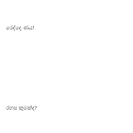
රෙද්දෙ ණය!
රහස කුමක්ද?