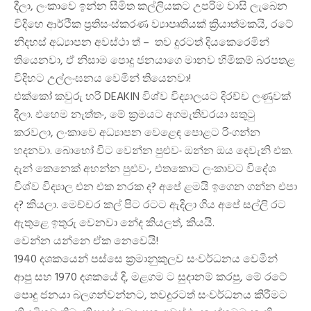
දීලා, ලංකාවෙ ඉන්න සීමිත කල්ලියකට උපරිම වාසි ලැබෙන
විදිහෙ ආර්ථික ප්‍රතිසංස්කරණ ව්‍යාපෘතියක් ක්‍රියාත්මකයි, රටේ
නිදහස් අධ්‍යාපන අවස්ථා ත් – තව දුරටත් දියකෙරෙමින්
තියෙනවා, ඒ නිසාම පොදු ජනයාගෙ මානව හිමිකම් බරපතළ
විදිහට උල්ලංඝනය වෙමින් තියෙනවා!
එක්කෝ කවුරු හරි DEAKIN විශ්ව විද්‍යාලයට දිරච්ච ලණුවක්
දීලා. එහෙම නැත්තං, මේ ක්‍රමයට අගමැතිවරයා සතුටු
කරවලා, ලංකාවෙ අධ්‍යාපන වෙළෙඳ පොළට රිංගන්න
හදනවා. බොහෝ විට වෙන්න පුළුවං ඔන්න ඔය දෙවැනි එක.
දැන් කෙනෙක් අහන්න පුළුවං, එතකොට ලංකාවට විදේශ
විශ්ව විද්‍යාල එන එක නරක ද? අපේ ළමයි ඉගෙන ගන්න එපා
ද? කියලා. මෙච්චර කල් පිට රටට ඇදිලා ගිය අපේ සල්ලි රට
ඇතුළෙ ඉතුරු වෙනවා නේද කියලත්, කියයි.
වෙන්න යන්නෙ ඒක නෙවෙයි!
1940 දශකයෙන් පස්සෙ ක්‍රමානුකුලව සංවර්ධනය වෙමින්
ආපු සහ 1970 දශකයේ දි, මළගම ට සුදානම් කරපු, මේ රටේ
පොදු ජනයා බලගන්වන්නට, තවදුරටත් සංවර්ධනය කිරීමට