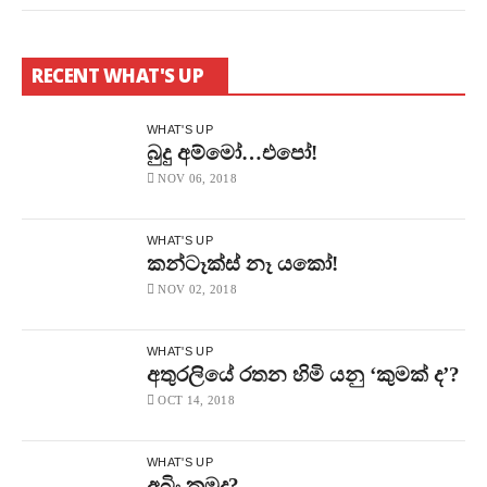
RECENT WHAT'S UP
WHAT'S UP
බුදු අම්මෝ…එපෝ!
NOV 06, 2018
WHAT'S UP
කන්ටෑක්ස් නෑ යකෝ!
NOV 02, 2018
WHAT'S UP
අතුරලියේ රතන හිමි යනු ‘කුමක් ද’?
OCT 14, 2018
WHAT'S UP
අබිං කමුද?