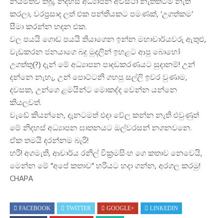
නියමිතව තිබූ, නිදහස් අධ්‍යාපන අවස්ථා නැත්තටම නැති
කරලා, වරප්‍රසාද ලත් එක පන්තියකට පමණක්, ‘උගත්කම’
සීමා කරන්න හදන එක.
වල පයයි ගොඩ පයයි තියාගෙන ඉන්න මහාචාර්යවරු ඇතුළු,
වැඩකරන ජනයාගෙ බදු මුදලින් ඉහළට ආපු බොහෝ
උගත්තු(?) දැන් මේ අධ්‍යාපන පාදඩකරණයට සුදානම්! උන්
දන්නෙ නැහැ, උන් පොට්ටනි ගහපු සල්ලි ඉවර වුණාම,
දවසක, උන්ගෙ ළමයින්ට මොකද්ද වෙන්න යන්නෙ
කියලවත්.
වැඩේ කියන්නෙ, දැනටමත් එදා වේල කන්න නැති එවුණුත්
මේ නිදහස් අධ්‍යාපන ඝාතනයට ඔල්වරසන් නගනවනෙ.
ඒක තමයි දරන්නම බැරි!
හරි! අගමැති, ආචාර්ය රනිල් වික්‍රමසිංහ ගෙ කතාව නෙවෙයි,
මෙන්න මේ ”අපේ කතාව” හරියට හදා ගන්න, අරගල කරමු!
CHAPA
FACEBOOK
TWITTER
GOOGLE+
LINKEDIN