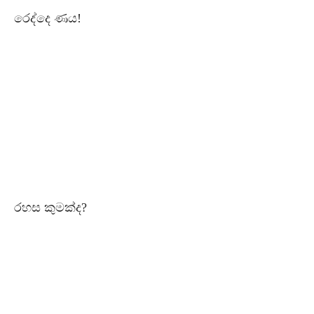
රෙද්දෙ ණය!
රහස කුමක්ද?