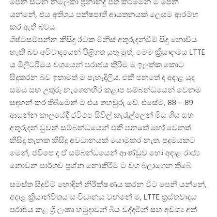
පෙනී සිටින නිමල්කා ප්‍රනාන්දු පත් කිරීමෙන් ම පෙනී
යන්නේ, එය අතිශය පක්ෂපාතී ආයතනයක් ලෙසම ආරම්භ
කර ඇති බවය.
ශිෂ්ටසම්පන්න කිසිදු රටක මිනිස් අතුරුදන්වීම් සිදු නොවිය
හැකි බව අවිවාදයෙන් පිළිගත යුතු මුත්, මෙම ක්‍රියාදාමය LTTE
ය මිලිටරිමය වශයෙන් පරාජය කිරීම ම ඉලක්ක කොට
සිදුකරන බව ඉතාමත් ම පැහැදිලිය. එකී පනතේ ද අදාළ යුද
සමය සහ උතුරු නැගෙනහිර කළාප සම්බන්ධයෙන් වෙනම
සඳහන් කර තිබීමෙන් ම එය තහවුරු වේ. එසේම, 88 – 89
ආසන්න කාලයේදී ජවිපෙ සිවිල් කැරැල්ලෙන් මිය ගිය සහ
අතුරුදන් වුවන් සම්බන්ධයෙන් එකී පනතේ හෝ වෙනත්
කිසිදු තැනක කිසිදු අවධානයක් යොමුකර නැත. පුදුමයකට
මෙන්, ජවිපෙ ද ඒ සම්බන්ධයෙන් ආණ්ඩුව හෝ අදාළ රාජ්‍ය
නොවන පාර්ශව ප්‍රශ්න නොකිරීම ට වග බලාගෙන තිබේ.
සමස්ත සිදුවීම් හොඳින් නිරීක්ෂණය කරන විට පෙනී යන්නේ,
අදාළ ක්‍රියාන්විතය සංවිධානය වන්නේ ම, LTTE ත්‍රස්තවාදය
පරාජය කළ ශ්‍රී ලංකා හමුදාවන් බිය වද්දමින් සහ අවශ්‍ය අත්