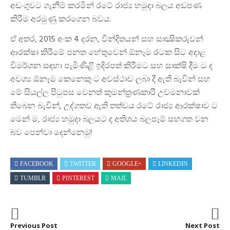
අඩංගුවට ගැනීම් කරමින් රටේ රාජ්‍ය හමුදා බලය අඩපණ
කිරීම අරමුණු කරගෙන බවය.
ඒ අතර, 2015 අංක 4 දරන, වින්දිතයන් සහ සාක්‍ෂිකරුවන්
ආරක්ෂා කිරීමේ පනත හේතුවෙන් ඕනෑම රටක සිට අදාළ
විමර්ශන සඳහා පැමිණිළි ඉදිරපත් කිරීමට සහ සාක්ෂි දීම ට ද
අවශ්‍ය ඕනෑම කෙනෙකු ට අවස්ථාව ලබා දී ඇති බැවින් සහ
මේ සියල්ල පිටුපස වෙනත් කුමන්ත්‍රණකාරී උවමනාවක්
තිබෙන බැවින්, උද්ගතව ඇති තත්වය රටේ රාජ්‍ය ආරක්ෂාව ට
මෙන් ම, රාජ්‍ය හමුදා බලයට ද අතිශය බලපෑම් සහගත වන
බව පෙන්වා දෙන්නෙමු!
FACEBOOK
TWITTER
GOOGLE+
LINKEDIN
TUMBLR
PINTEREST
MAIL
Previous Post
Next Post