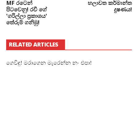
MF රටෙන්
හලාවත කර්මාන්ත
පිටවෙනු! රවී ගේ
දුෂණය!
'ගරිල්ලා ප්‍රකාශය'
තේරුම් ගනිමු!
RELATED ARTICLES
ගෙවිඳු! මරාගෙන මැරෙන්න නං එපා!