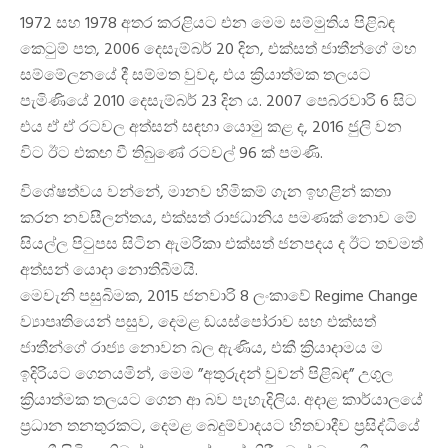
1972 සහ 1978 අතර කරළියට එන මෙම සම්මුතිය පිළිබඳ
කෙටුම් පත, 2006 දෙසැම්බර් 20 දින, එක්සත් ජාතීන්ගේ මහ
සම්මේලනයේ දී සම්මත වුවද, එය ක්‍රියාත්මක තලයට
පැමිණියේ 2010 දෙසැම්බර් 23 දින ය. 2007 පෙබරවාරි 6 සිට
එය ඒ ඒ රටවල අත්සන් සඳහා යොමු කළ ද, 2016 ජුලි වන
විට ඊට එකඟ වී තිබුණේ රටවල් 96 ක් පමණි.
විශේෂත්වය වන්නේ, මානව හිමිකම් ගැන ඉහළින් කතා
කරන නවසීලන්තය, එක්සත් රාජධානිය පමණක් නොව මේ
සියල්ල පිටුපස සිටින ඇමරිකා එක්සත් ජනපදය ද ඊට තවමත්
අත්සන් යොදා නොතිබීමයි.
මෙවැනි පසුබිමක, 2015 ජනවාරි 8 ලංකාවේ Regime Change
ව්‍යාපෘතියෙන් පසුව, දෙමළ ඩයස්පෝරාව සහ එක්සත්
ජාතීන්ගේ රාජ්‍ය නොවන බල ඇණිය, එකී ක්‍රියාදාමය ම
ඉදිරියට ගෙනයමින්, මෙම ”අතුරුදන් වුවන් පිළිබඳ” උගුල
ක්‍රියාත්මක තලයට ගෙන ආ බව පැහැදිලිය. අදාළ කාර්යාලයේ
ප්‍රධාන තනතුරකට, දෙමළ බෙදුම්වාදයට හිතවාදීව ප්‍රසිද්ධියේ