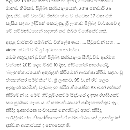
බිලියන 1.3 ක් වෙන්කර තිබෙන අතර, එක්සත් ජාතීන්ගේ
මානව හිමිකම් පිළිබඳ කාර්යාලයෙන්, 2018 ජනවාරි 25
දිනැතිව, මේ වනවිට ජිනීවා හී පැවැත්වෙන 37 වන එහි
සැසිය සඳහා ඉදිරිපත් කෙරුණු, ශ්‍රී ලංකාව පිළිබඳ වාර්තාවේ ද
මේ සම්බන්ධයෙන් සඳහන් කර තිබීම විශේෂත්වයකි.
අදාළ වාර්තාව සම්බන්ධ විශ්ලේෂණය ….. පිටුවෙන් සහ …..
video වෙන් වැඩි දුර අධ්‍යනය කරන්න.
මෙම අතුරුදන් වුවන් පිළිබඳ කාර්යාලය පිහිටුවීම ආරම්භ
වන්නේ 2015 දෙසැම්බර් 10 දින, නිව්යෝක් නගරයේදී,
”බලහත්කාරයෙන් අතුරුදන් කිරීමෙන් ආරක්ෂා කිරීම සඳහා වූ
ජාත්‍යන්තර සම්මුතිය” ට, ශ්‍රී ලංකාව, 95 වැනි රට ලෙස
ඇතුළත් කරමින්, වැඩබලන ස්ථිර නියෝජිත AS ඛාන් අත්සන්
කිරීමෙන් ය. මෙම ගිවිසුම්ගතවීම සිදුවුයේ ද ඉතා රහසිගතව
සහ සුක්ෂම ලෙස ය. ඒ සම්බන්ධයෙන් පාර්ලිමේන්තුව තුළ
කිසිදු ආකාරයක සංවාදයක් නොතිබුණු අතර, කිසිදු
පාර්ලිමේන්තු නියෝජිතයෙක් ඒ සම්බන්ධයෙන් උනන්දුවක්
දක්වන ආකාරයක් ද නොපෙනුණි.