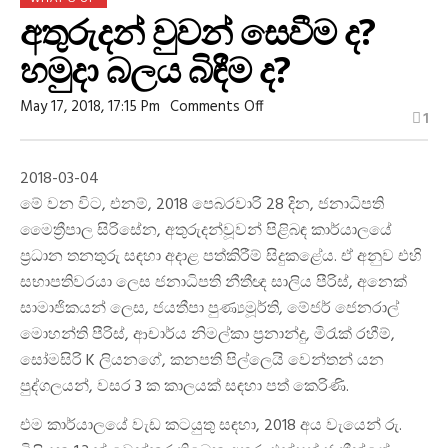
අතුරුදන් වුවන් සෙවීම ද?
හමුදා බලය බිඳීම ද?
On
May 17, 2018, 17:15 Pm
Comments Off
1
අතුරුදන්
වුවන්
සෙවීම
ද?
2018-03-04
හමුදා
බලය
මේ වන විට, එනම්, 2018 පෙබරවාරි 28 දින, ජනාධිපති
බිඳීම
මෛත්‍රීපාල සිරිසේන, අතුරුදන්වූවන් පිළිබඳ කාර්යාලයේ
ද?
ප්‍රධාන තනතුරු සඳහා අදාළ පත්කිරීම් සිදුකළේය. ඒ අනුව එහි
සභාපතිවරයා ලෙස ජනාධිපති නීතීඥ සාලිය පීරිස්, අනෙක්
සාමාජිකයන් ලෙස, ජයතීපා පුණ්‍යමූර්ති, මේජර් ජෙනරාල්
මොහන්ති පීරිස්, ආචාර්ය නිමල්කා ප්‍රනාන්දු, මිරැක් රහීම්,
සෝමසිරි K ලියනගේ, කනපති පිල්ලෙයි වෙන්තන් යන
පුද්ගලයන්, වසර 3 ක කාලයක් සඳහා පත් කෙරිණි.
එම කාර්යාලයේ වැඩ කටයුතු සඳහා, 2018 අය වැයෙන් රු.