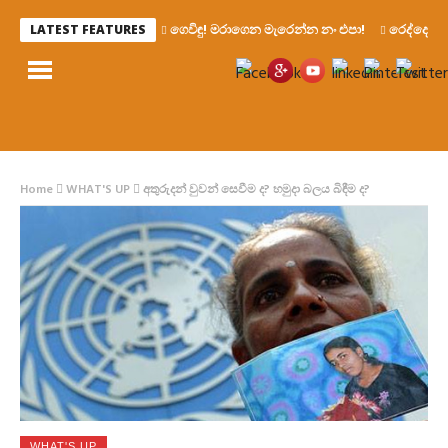
ගෙවිඳු! මරාගෙන මැරෙන්න නං එපා!
රෙද්දෙ ණ
LATEST FEATURES
Home
WHAT'S UP
අතුරුදන් වුවන් සෙවීම ද? හමුදා බලය බිඳීම ද?
WHAT'S UP