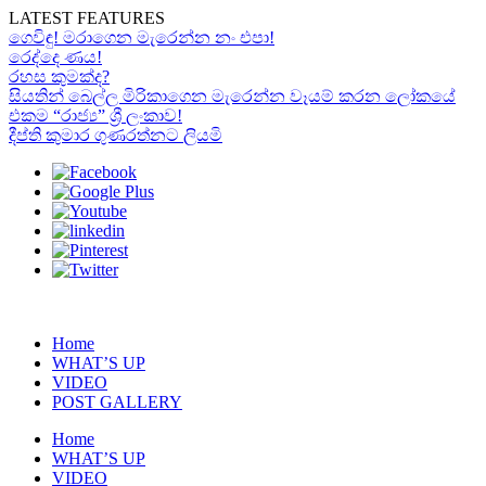
LATEST FEATURES
ගෙවිඳු! මරාගෙන මැරෙන්න නං එපා!
රෙද්දෙ ණය!
රහස කුමක්ද?
සියතින් බෙල්ල මිරිකාගෙන මැරෙන්න වෑයම් කරන ලෝකයේ
එකම “රාජ්‍ය” ශ්‍රී ලංකාව!
දීප්ති කුමාර ගුණරත්නට ලියමි
Home
WHAT’S UP
VIDEO
POST GALLERY
Home
WHAT’S UP
VIDEO