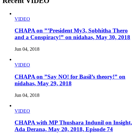
Recent VIDEO
VIDEO
CHAPA on ”’President My3, Sobhitha Thero
and a Conspiracy!” on nidahas, May 30, 2018
Jun 04, 2018
VIDEO
CHAPA on ”Say NO! for Basil’s theory!” on
nidahas, May 29, 2018
Jun 04, 2018
VIDEO
CHAPA with MP Thushara Indunil on Insight,
Ada Derana, May 20, 2018, Episode 74