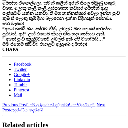
මෙන්න ඒගොල්ලො, තමන් කලින් අරන් තියල තිබුණු හකුරු
වගෙ, ලොකු කෑලි කෑලි උස්සගෙන කඩිසර ගමනින් ආපු
පැත්තටම යන්න යනවා. ඒ මග නන්නත්තාර වෙලා ඉන්න පුංචි
කුඹී ඒ ලොකු කුඹී දිහා බලාගෙන ඉන්න විදිහකුත් පේනවා.
මාර වැඩේ!
”අපට තමයි ඔය සේරම නීති, උඹලට ඕන දෙයක් කරන්න
පුළුවන්, ඈ!” උන් එහෙම කියල හිත හදා ගන්නව ඇති.
” අනේ පුංචි කුහුඹුවනේ! උඹලත් ඉතිං අපි වගේමයි…”
මම එහෙම කිව්වා! එයාලට ඇහුණා ද මන්දා!
CHAPA
Facebook
Twitter
Google+
Linkedin
Tumblr
Pinterest
Mail
Previous Post
''මේ දරුවොත් දරුවො! තේරුණා ද?''
Next
Post
ආදරණීය දෙරණ!
Related articles