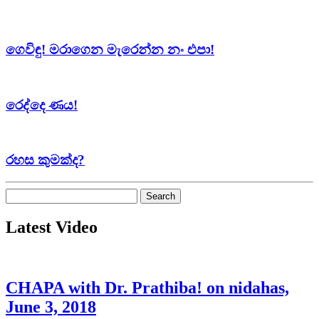
ගෙවිඳු! මරාගෙන මැරෙන්න නං එපා!
රෙද්දෙ ණය!
රහස කුමක්ද?
Search
for:
Latest Video
CHAPA with Dr. Prathiba! on nidahas,
June 3, 2018