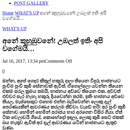
POST GALLERY
Home
WHAT'S UP
අනේ කුහුඹුවනේ! උඹලත් ඉතිං අපි
වගේමයි…
WHAT'S UP
අනේ කුහුඹුවනේ! උඹලත් ඉතිං අපි
වගේමයි…
on
Jul 16, 2017, 13:34 pm
Comments Off
අනේ
0
කුහුඹුවනේ!
උඹලත්
ඔන්න, අපේ ගෙදර කිතුල් හකුරු දාලා තියෙන වීදුරු භාජනයට
ඉතිං
පුංචිම පුංචි කුඹී සේනාවක් ඇවිත්. ඒගොල්ලො යවන්න තියෙන
අපි
එකම සරල ක්‍රමය තමයි, භාජනය අව්වෙ තියෙන එක. අව්වත්
වගේමයි…
එච්චර සැර නැහැ හකුරු දියවෙන්න තරම්, ඉතිං භාජනය අව්වෙ
තියල, මැස්සෙකුට එහෙම එන්න බැරිවෙන්න ලොකු දැල්
පෙරණයකින් ආවරණය කරලම තිව්වා. වැඩේ හරි! අර පුංචි කුඹී
සේනාව හෙමින් හෙමින් පරාජය භාර අරගෙන විසිර ගියා. ඒත්
ටික වෙලාවයි ගියේ, කොහේදෝ ඉඳලා, ලොකු කුඹී සෙට් එකක්
බය නැතුව ඇවිත් අර දැල් ආවරණය යටින් භාජනයට ඇතුළු
වුණා.