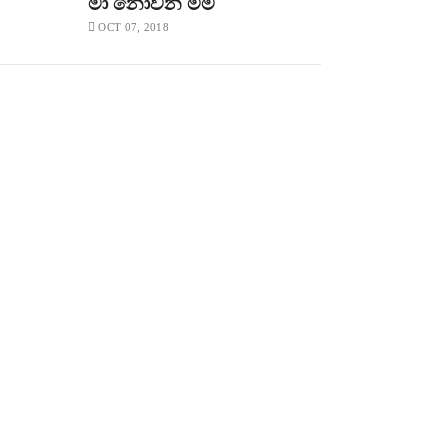
මා නොවන මම
OCT 07, 2018