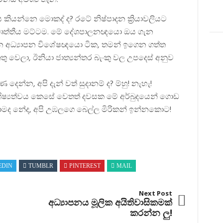
ය කියන්නෙ මොකද් ද? රටේ නිෂ්පාදන ක්‍රියාවලියට
, වෘත්තීය මට්ටම. මේ දේශපාලනඥයො ඔය ගැන
ෙන අධ්‍යාපන විශේෂඥයො ටික, තමන් ඉගෙන ගත්ත
 වෙලා, ඊනියා ජාත්‍යන්තර බැංකු වල උපදෙස් අනුව
ෙන්න, අපි දැන් වත් සුදානම් ද? ම්හු! නැහැ!
 ශිෂ්‍යත්වය කෙසේ වෙතත් දවසක මේ අර්බුදයෙන් ගොඩ
මද නේද, අපි උඹලගෙ බෙල්ල මිරිකන් ඉන්නකොට!
EDIN
TUMBLR
PINTEREST
MAIL
Next Post
අධ්‍යාපනය මූලික අයිතිවාසිකමක්
කරන්න ලු!