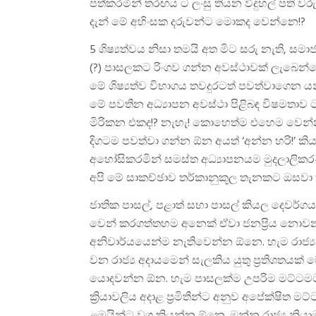
පත්කරමින් තරඟය ට ලංසු තියන විදුහල් පති වරු. ම
දැන් මේ අහිංසක දරුවන්ට මොකද වෙන්නෙ!?
5 ශිෂ්‍යත්වය නිසා තමයි අත මිට සරු නැති, 
(?) පාසලකට රිංගව ගන්න අවස්ථාවක් ලැබෙන්න
මේ ශිෂ්‍යත්ව විභාගය තවදුරටත් පවත්වාගෙන
මේ පවතින අධ්‍යාපන අවස්ථා පිළිබඳ විෂමතා
මිරිකන එකද!? නැහැ! කොහෙත්ම එහෙම වෙන්න 
දිගටම පවත්වා ගන්න ඕන අයත් ‘අන්න හරි!’ කියන
අහෝසිකරමින් සමස්ත අධ්‍යාපනයම මුදලාලික
අපි මේ සාකච්ඡාව තර්කානුකූල තැනකට ඔසවා 
ජාතික පාසල්, පළාත් සභා පාසල් කියල දෙවර්
වෙන් කරගත්තහම අනෙක් ඒවා ජනප්‍රිය නොව
අනිවාර්යයෙන්ම නැතිවෙන්න ඕනෙ. හැම රාජ්‍ය 
වන රාජ්‍ය අදායමෙන් සැලකිය යුතු ප්‍රතිශතයක
යොදවන්න ඕන. හැම පාසලක්ම උපරිම මට්ටම
ක්‍රියාවලිය අදාළ ප්‍රමිතීන්ට අනුව අපේක්ෂ
ළමයින්ට වග කියන්න ඕනෙ. ඔන්න රාජ්‍ය නියා