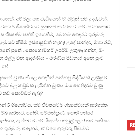
යක්, අම්මලා ගෙ වැඩියෙන් ම! ඔවුන් තම දු දරුවන්,
හට ම වගෙ 5 ශිෂ්‍යත්වයට සුදානම් කරවනව. මේ වෙනකොට
හවස ශිෂ්‍යත්ව පන්ති ඉගෙනීම, වෙනම ගෙදරට ගුරුවරු
මයට කිසිම ඉස්පාසුවක් නැහැ! උදේ පාන්දර, මහා රෑට,
! ‘අනේ පුතේ…කොහොමහරි උපරිම ලකුණු ගන්න, මං
ෙන් එල්ල වන ආදරණීය – මරණීය පීඩනය! අනේ පුංචි
 නං!
ය අසමත් වුණා කියල ගෙදරින් පන්නපු සිද්ධියක් උණුසුම්
ිහට බලු කුඩුවක ලගින්න වුණා. ඔය හෙළිදරව් වුණු
ීම් තව කොච්චර ඇද්ද?
න් 5 ශිෂ්‍යත්වය, තම ජීවිතයටම ශිෂ්‍යත්වයක් කරගත්ත
ම්බ කරනව. පන්ති, සම්මන්ත්‍රණ, පොත් පත්තර
පැත්තක, ඇත්තටම මේ ශිෂ්‍යත්ව කඩුල්ලෙන් තම පංතියෙ
R
ගුරුවරු. එතැනම, ඒ වගෙ ගුරුවරු පීඩාවට