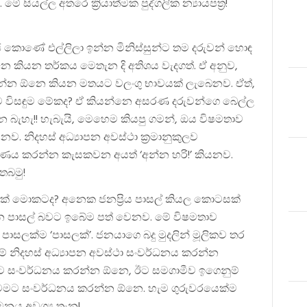
ේ සියල්ල අතරෙ ක්‍රියාත්මක පුද්ගලික න්‍යායපත්‍ර!
සමාජ කොණේ එල්ලිලා ඉන්න මිනිස්සුන්ට තම දරුවන් හොඳ
ෙ කියන තර්කය මෙතැන දි අතිශය වැදගත්. ඒ අනුව,
 යන්න ඕනෙ කියන මතයට වලංගු භාවයක් ලැබෙනව. ඒත්,
ව ට විසඳුම මේකද? ඒ කියන්නෙ අසරණ දරුවන්ගෙ බෙල්ල
බැහැ!! හැබැයි, මෙහෙම කියපු ගමන්, ඔය විෂමතාව
ව. නිදහස් අධ්‍යාපන අවස්ථා ක්‍රමානුකුලව
රණය කරන්න කැසකවන අයත් ‘අන්න හරි!’ කියනව.
තබමු!
ගයක් මොකටද? අනෙක ජනප්‍රිය පාසල් කියල කොටසක්
න පාසල් බවට ඉබේම පත් වෙනව. මේ විෂමතාව
පාසලක්ම ‘පාසලක්’. ජනයාගෙ බදු මුදලින් මූලිකව තර
් මේ නිදහස් අධ්‍යාපන අවස්ථා සංවර්ධනය කරන්න
ට සංවර්ධනය කරන්න ඕනෙ, ඊට සමගාමීව ඉගෙනුම්
ිත මට්ටමට සංවර්ධනය කරන්න ඕනෙ. හැම ගුරුවරයෙක්ම
මනය අවශ්‍ය තැන!