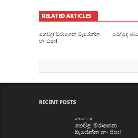
RELATED ARTICLES
ගෙවිඳු! මරාගෙන මැරෙන්න
රෙද්දෙ ණය
නං එපා!
RECENT POSTS
WHAT'S UP
ගෙවිඳු! මරාගෙන
මැරෙන්න නං එපා!