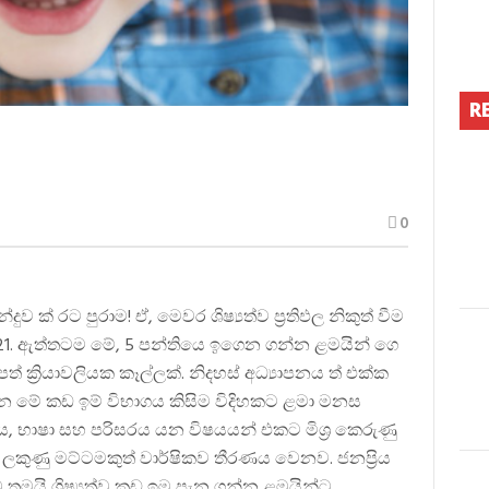
R
0
ක් රට පුරාම! ඒ, මෙවර ශිෂ්‍යත්ව ප්‍රතිඵල නිකුත් වීම
ු 21. ඇත්තටම මේ, 5 පන්තියෙ ඉගෙන ගන්න ළමයින් ගෙ
ත් ක්‍රියාවලියක කෑල්ලක්. නිදහස් අධ්‍යාපනය ත් එක්ක
න මේ කඩ ඉම් විභාගය කිසිම විදිහකට ළමා මනස
 භාෂා සහ පරිසරය යන විෂයයන් එකට මිශ්‍ර කෙරුණු
ම ලකුණු මට්ටමකුත් වාර්ෂිකව තීරණය වෙනව. ජනප්‍රිය
ීම තමයි ශිෂ්‍යත්ව කඩ ඉම පැන ගන්න ළමයින්ට