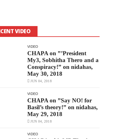
ECENT VIDEO
VIDEO
CHAPA on ”’President
My3, Sobhitha Thero and a
Conspiracy!” on nidahas,
May 30, 2018
JUN 04, 2018
VIDEO
CHAPA on ”Say NO! for
Basil’s theory!” on nidahas,
May 29, 2018
JUN 04, 2018
VIDEO