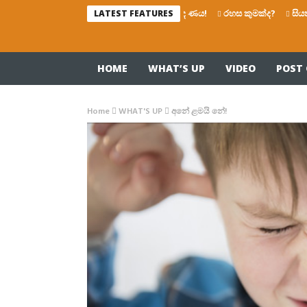
රෙද්දෙ ණය!
රහස කුමක්ද?
සියතින් බ
LATEST FEATURES
HOME
WHAT’S UP
VIDEO
POST 
Home
WHAT'S UP
අනේ ළමයි නේ!