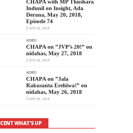
CHAPA with MP Thushara
Indunil on Insight, Ada
Derana, May 20, 2018,
Episode 74
JUN 04, 2018
VIDEO
CHAPA on ”JVP’s 20!” on
nidahas, May 27, 2018
JUN 04, 2018
VIDEO
CHAPA on ”Jala
Rakusanta Erehiwa!” on
nidahas, May 26, 2018
JUN 04, 2018
ECENT WHAT'S UP