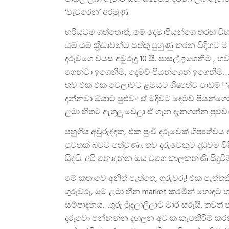
‘පැවරෙන’ අරමුණු.
හරියටම ගත්තොත්, මේ දෙමාපියන්ගෙ තරඟ විභාග
යම් යම් ක්‍රීඩාවන්ට සත්තු පුහුණු කරන විදි
දරුවගෙ වයස අවුරුදු 10 යි. පාසල් ඉගෙනීම , 
ගෙන්වා ඉගෙනීම, දෙමව් පියන්ගෙන් ඉගෙනීම…ළ
තව එක එක වෙලාවට ළමයට ශිෂ්‍යත්ව පාඩම් 
දන්නවා ඔයාට පුළුවං! ඒ මදිවට දෙමව් පියන්ග
ළමා හිතට ඇතුලු වෙලා ඒ ගැන දැනගන්න පුළුවං
පහුගිය අවුරුද්දක, එක පුංචි දරුවෙක් ශිෂ්‍යත්ව
පුවතක් බවට පත්වුණා. තව දරුවෙකුට දඬුවම විද
සිද්ධි. අපි නොදන්න ඔය වගෙ කාලකන්ණි සිදුව
මේ කතාවෙ අනිත් පැත්තෙ, ගුරුවරු! එක පැත්තකි
ගුරුවරු, මේ ළමා හීන market කරමින් හොඳට හ
සම්පාදනය…ගුරු මුදලාලිලාට මාර සරුයි. තවත් 
දරුවො පන්නන්න දඟලන අවංක කැපකිරීම් කරන 