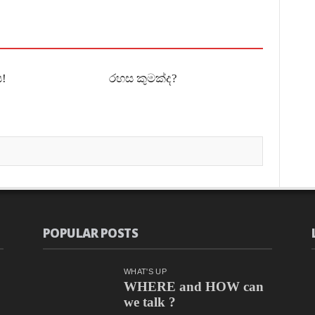
!
රහස කුමක්ද?
POPULAR POSTS
WHAT'S UP
WHERE and HOW can
we talk ?