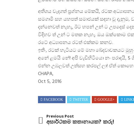
අතිශය වැදගත් ප්‍රශ්නය මේකයි, රටක අධ්‍යාපන
සමගාමී සහ යහපත් සමාජයක් සඳහා වූ දැනුම
දන්නෙවත් නැහැ, ඊට හපන් උන් ට උපදෙස් ද
විදිහව ත් උන් ට මතක නැහැ. ඔය ඔක්කොම එකතු
රටේ අධ්‍යාපනය රටත් එක්කම කනව.
ඉතිං, රටක් හැටියට මේ මහා ඛේදවාචකයට මුහුණ ද
අනේ ළමයි නේ! අපි වැඩිහිටියො නං පරාදයි, 5
එන්න උඹලවත් උත්සහ කරපල් ලා! ඒත් කොහො
CHAPA,
Oct 5, 2016
FACEBOOK
TWITTER
GOOGLE+
LINK
Previous Post
අසාර්ථකම කතානායක? කරු!