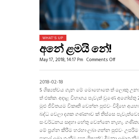
WHAT'S UP
අනේ ළමයි නේ!
On
May 17, 2018, 14:17 Pm
Comments Off
අනේ
ළමයි
නේ!
2018-02-18
5 ශිෂ්‍යත්වය ගැන මේ මොහොතෙ ත් ලොකු උනන්දුව 
ත් එක්ක. අදාළ විභාගය පැවැත් වුණෙ අගෝස්ත
මුළු ජීවිතයම විකෘති වෙන්න පුළුවං විදිහෙ අයහප
බද්ධ වෙලා දශක ගණනාව ක් තිස්සෙ පැවැත්වෙ
සංවර්ධනය සඳහා හේතු වෙන්නෙ නැහැ. ගණිතය,
මේ ප්‍රශ්න කිරීම හරහා ලබා ගන්න පුළුවං උපරි
පාසල් ලබා ගැනීම සහ ශිෂ්‍යත්ව දීමනා ලබාගැන