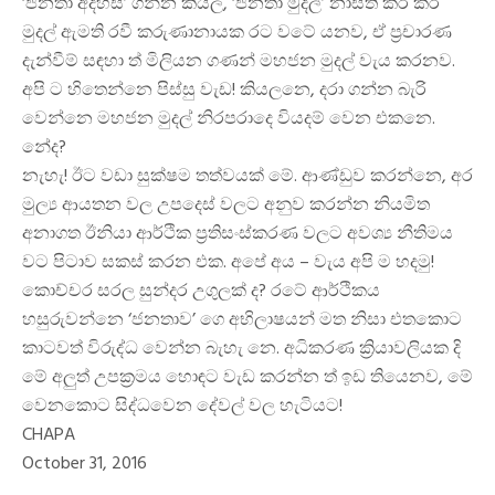
‘ජනතා අදහස්’ ගන්න කියල, ‘ජනතා මුදල්’ නාස්ති කර කර
මුදල් ඇමති රවී කරුණානායක රට වටේ යනව, ඒ ප්‍රචාරණ
දැන්වීම් සඳහා ත් මිලියන ගණන් මහජන මුදල් වැය කරනව.
අපි ට හිතෙන්නෙ පිස්සු වැඩ! කියලනෙ, දරා ගන්න බැරි
වෙන්නෙ මහජන මුදල් නිරපරාදෙ වියදම් වෙන එකනෙ.
නේද?
නැහැ! ඊට වඩා සුක්ෂම තත්වයක් මේ. ආණ්ඩුව කරන්නෙ, අර
මුල්‍ය ආයතන වල උපදෙස් වලට අනුව කරන්න නියමිත
අනාගත ඊනියා ආර්ථික ප්‍රතිසංස්කරණ වලට අවශ්‍ය නීතිමය
වට පිටාව සකස් කරන එක. අපේ අය – වැය අපි ම හදමු!
කොච්චර සරල සුන්දර උගුලක් ද? රටේ ආර්ථිකය
හසුරුවන්නෙ ‘ජනතාව’ ගෙ අභිලාෂයන් මත නිසා එතකොට
කාටවත් විරුද්ධ වෙන්න බැහැ නෙ. අධිකරණ ක්‍රියාවලියක දි
මේ අලුත් උපක්‍රමය හොඳට වැඩ කරන්න ත් ඉඩ තියෙනව, මේ
වෙනකොට සිද්ධවෙන දේවල් වල හැටියට!
CHAPA
October 31, 2016