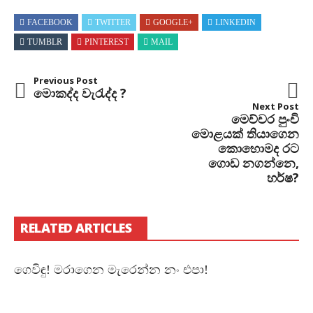
FACEBOOK
TWITTER
GOOGLE+
LINKEDIN
TUMBLR
PINTEREST
MAIL
Previous Post
මොකද්ද වැරැද්ද ?
Next Post
මෙච්චර පුංචි
මොළයක් තියාගෙන
කොහොමද රට
ගොඩ නගන්නෙ,
හර්ෂ?
RELATED ARTICLES
ගෙවිඳු! මරාගෙන මැරෙන්න නං එපා!