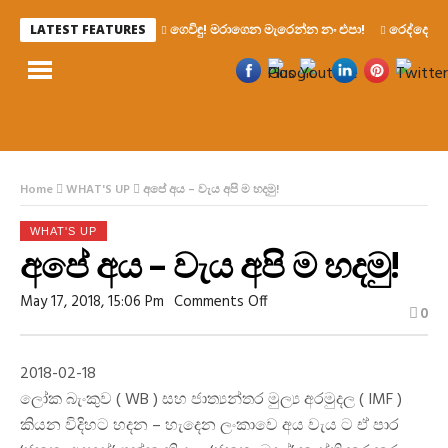
ගෙවිඳු! මරාගෙන මැරෙන්න නං එපා!
රෙද්දෙ ණ
LATEST FEATURES
Home
WHAT'S UP
අපේ අය – වැය අපි ම හදමු!
WHAT'S UP
අපේ අය – වැය අපි ම හදමු!
On
May 17, 2018, 15:06 Pm
Comments Off
0
අපේ
අය
–
වැය
2018-02-18
අපි
ම
ලෝක බැංකුව ( WB ) සහ ජාත්‍යන්තර මුල්‍ය අරමුදල ( IMF )
හදමු!
කියන විදිහට හදන – හැදෙන ලංකාවෙ අය වැය ට ඒ පාර