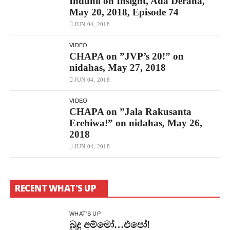
Indunil on Insight, Ada Derana,
May 20, 2018, Episode 74
JUN 04, 2018
VIDEO
CHAPA on ”JVP’s 20!” on
nidahas, May 27, 2018
JUN 04, 2018
VIDEO
CHAPA on ”Jala Rakusanta
Erehiwa!” on nidahas, May 26,
2018
JUN 04, 2018
RECENT WHAT'S UP
WHAT'S UP
බුදු අම්මෝ…එපෝ!