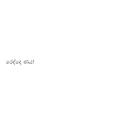
රෙද්දෙ ණය!