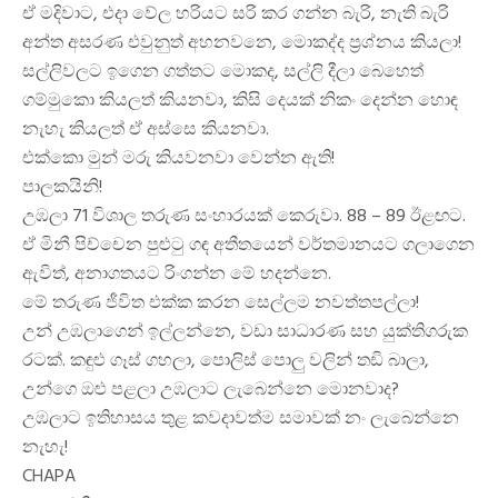
ඒ මදිවාට, එදා වේල හරියට සරි කර ගන්න බැරි, නැති බැරි
අන්ත අසරණ එවුනුත් අහනවනෙ, මොකද්ද ප්‍රශ්නය කියලා!
සල්ලිවලට ඉගෙන ගත්තට මොකද, සල්ලි දීලා බෙහෙත්
ගම්මුකො කියලත් කියනවා, කිසි දෙයක් නිකං දෙන්න හොඳ
නැහැ කියලත් ඒ අස්සෙ කියනවා.
එක්කො මුන් මරු කියවනවා වෙන්න ඇති!
පාලකයිනි!
උඹලා 71 විශාල තරුණ සංහාරයක් කෙරුවා. 88 – 89 ඊළඟට.
ඒ මිනී පිච්චෙන පුළුටු ගඳ අතීතයෙන් වර්තමානයට ගලාගෙන
ඇවිත්, අනාගතයට රිංගන්න මේ හදන්නෙ.
මේ තරුණ ජීවිත එක්ක කරන සෙල්ලම නවත්තපල්ලා!
උන් උඹලාගෙන් ඉල්ලන්නෙ, වඩා සාධාරණ සහ යුක්තිගරුක
රටක්. කඳුළු ගෑස් ගහලා, පොලිස් පොලු වලින් තඩි බාලා,
උන්ගෙ ඔළු පළලා උඹලාට ලැබෙන්නෙ මොනවාද?
උඹලාට ඉතිහාසය තුළ කවදාවත්ම සමාවක් නං ලැබෙන්නෙ
නැහැ!
CHAPA