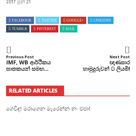
2017 ජුනි 21
FACEBOOK
TWITTER
GOOGLE+
LINKEDIN
TUMBLR
PINTEREST
MAIL
Previous Post
Next Post
IMF, WB ආර්ථිකය
ඥාණසාර
ඝාතකයන් සමඟ...
හාමුදුරුවන් ට ලියමි!
RELATED ARTICLES
ගෙවිඳු! මරාගෙන මැරෙන්න නං එපා!