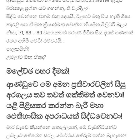
ආණ්ඩුව හිතනවා නං ශිෂ්‍ය මර්දනය හරහා SAITM ඇතුළු
බරපතළ ප්‍රශ්න යට ගහන්න, ඒ වැරදිලා!
සිද්ධ වෙන්නෙ එකම එක දෙයයි, ඊළඟට මතු විය හැකි ශිෂ්‍ය
කැරළි සහ ඒ මත ක්‍රියාත්මක වෙන්න නියමිත මිලිටරි බලය
නිසා, 71, 88 – 89 වගෙ තවත් තරුණ ජීවිත සිය දහස් ගණනක්
රටට අහිමි වේවි! එච්චරයි…
පාලකයිනි!
උඹලාට ඕන ඒකද?
ම්ලේච්ඡ පහර දීමක්!
ආණ්ඩුවේ මේ අමන ප්‍රතිචාරවලින් සිසු
අරගලය තව තවත් ශක්තිමත් වෙනවා!
යළි පිළිසකර කරන්න බැරි මහා
ඓතිහාසික අපරාධයක් සිද්ධවෙනවා!
මාර වැඩේ කියන්නෙ කොල්ලනේ, මේ වැඩිහිටියන්ට
උඹලාට තේරෙන සරල යථාර්ථය තේරුම් ගන්න බැහැනෙ!