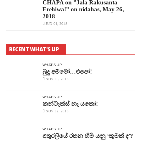
CHAPA on ”Jala Rakusanta
Erehiwa!” on nidahas, May 26,
2018
JUN 04, 2018
RECENT WHAT'S UP
WHAT'S UP
බුදු අම්මෝ…එපෝ!
NOV 06, 2018
WHAT'S UP
කන්ටෑක්ස් නෑ යකෝ!
NOV 02, 2018
WHAT'S UP
අතුරලියේ රතන හිමි යනු ‘කුමක් ද’?