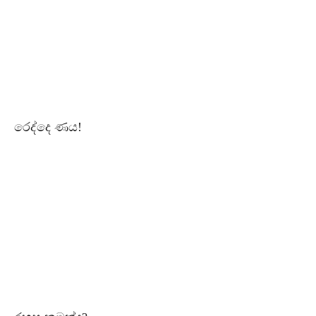
රෙද්දෙ ණය!