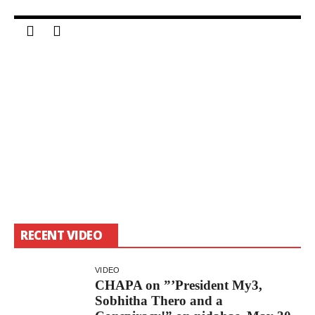
3, 2018
S
RECENT VIDEO
VIDEO
CHAPA on ”’President My3,
Sobhitha Thero and a