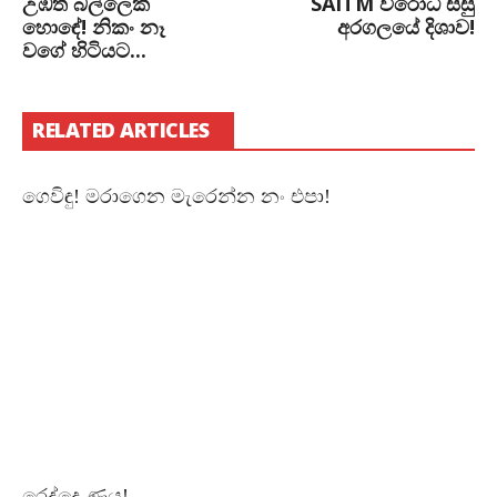
උඹත් බල්ලෙක්
SAITM විරෝධී සිසු
හොඳේ! නිකං නෑ
අරගලයේ දිශාව!
වගේ හිටියට...
RELATED ARTICLES
ගෙවිඳු! මරාගෙන මැරෙන්න නං එපා!
රෙද්දෙ ණය!