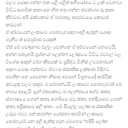
වලට යොදා ගන්න එක යළි යළිත් අභියෝගය ට ලක් වෙනවා.
විවිධ ආගමික කතා සහ හිත හදා ගන්න තවත්බො රු කතා
කිව්වාට අපි ඔක්කොම ඒ බරපතළ අපරාධයෙ කොටස්
කරුවන්.
ඒ අර්ථයෙන් ලංකාවෙ පෙරහැර සඳහා අලි ඇතුන් යොදා
ගැනීම ත් සම්පුර්ණ වරදක්!
ඒත් මේ චෝදනාව එල්ල වෙන්නෙ ඒ අර්ථයෙන් නෙවෙයි,
අන්න එතැනයි ප්‍රශ්නය! බලන්න! ලෝකයෙ විවිධ රටවල් වල
විශේෂ සතුන් වර්ග කීපයක් ම ප්‍රසිද්ධ මිනිස් උවමනාවන්
සඳහා යොදා ගන්නවා. ඒවා සංස්කෘතික ලක්ෂණ විදිහට
පවතින සහ පෙනෙන නිසාම අවසන් විග්‍රහයෙදි ආර්ථික
කටයුතු වලට ඍජුව ම සම්බන්ධයි. ලංකාවෙ පෙරහැරටත් මේ
න්‍යාය අදාළයි. දැන් එතකොට, එංගලන්තයෙ අශ්ව කතා,
ස්පාංඥයෙ ගොන් කතා, අරාබියෙ ඔටු කතා, ඉන්දියාවෙ ගොන්
කතා, අප්‍රිකාවෙ අලි කතා…මේ සියල්ල ලෝක සංස්කෘතික
උරුම බවට පත් කරන්න යෝජනා කරමින් ලංකාවෙ
පෙරහැරේ යන අලි ඇත්තු ගැන මෙහෙම ”හදිසි ලෝක