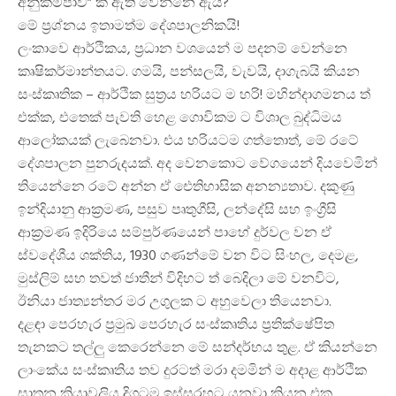
අනුකම්පාව” ක් ඇති වෙන්නෙ ඇයි?
මේ ප්‍රශ්නය ඉතාමත්ම දේශපාලනිකයි!
ලංකාවෙ ආර්ථිකය, ප්‍රධාන වශයෙන් ම පදනම් වෙන්නෙ
කෘෂිකර්මාන්තයට. ගමයි, පන්සලයි, වැවයි, දාගැබයි කියන
සංස්කෘතික – ආර්ථික සුත්‍රය හරියට ම හරි! මහින්දාගමනය ත්
එක්ක, එතෙක් පැවති හෙළ ගොවිකම ට විශාල බුද්ධිමය
ආලෝකයක් ලැබෙනවා. එය හරියටම ගත්තොත්, මේ රටේ
දේශපාලන පුනරුදයක්. අද වෙනකොට වේගයෙන් දියවෙමින්
තියෙන්නෙ රටේ අන්න ඒ ඓතිහාසික අනන්‍යතාව. දකුණු
ඉන්දියානු ආක්‍රමණ, පසුව පෘතුගීසි, ලන්දේසි සහ ඉංග්‍රීසි
ආක්‍රමණ ඉදිරියෙ සම්පුර්ණයෙන් පාහේ දුර්වල වන ඒ
ස්වදේශීය ශක්තිය, 1930 ගණන්මේ වන විට සිංහල, දෙමළ,
මුස්ලිම් සහ තවත් ජාතීන් විදිහට ත් බෙදිලා මේ වනවිට,
ඊනියා ජාත්‍යන්තර මර උගුලක ට අහුවෙලා තියෙනවා.
දළඳා පෙරහැර ප්‍රමුඛ පෙරහැර සංස්කෘතිය ප්‍රතික්ෂේපිත
තැනකට තල්ලු කෙරෙන්නෙ මේ සන්දර්භය තුළ. ඒ කියන්නෙ
ලාංකේය සංස්කෘතිය තව දුරටත් මරා දමමින් ම අදාළ ආර්ථික
ඝාතන ක්‍රියාවලිය දිගටම ඉස්සරහට යනවා කියන එක.