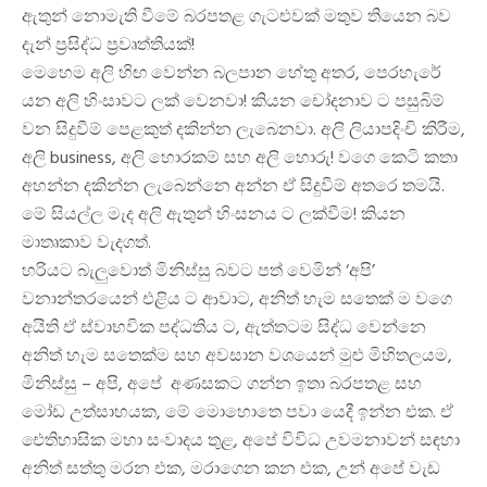
මැද,
ඇතුන් නොමැති වීමේ බරපතළ ගැටළුවක් මතුව තියෙන බව
පෙරහැරේ
යන
දැන් ප්‍රසිද්ධ ප්‍රවෘත්තියක්!
අලි!
මෙහෙම අලි හිඟ වෙන්න බලපාන හේතු අතර, පෙරහැරේ
යන අලි හිංසාවට ලක් වෙනවා! කියන චෝදනාව ට පසුබිම්
වන සිදුවීම් පෙළකුත් දකින්න ලැබෙනවා. අලි ලියාපදිංචි කිරීම,
අලි business, අලි හොරකම් සහ අලි හොරු! වගෙ කෙටි කතා
අහන්න දකින්න ලැබෙන්නෙ අන්න ඒ සිදුවීම් අතරෙ තමයි.
මේ සියල්ල මැද අලි ඇතුන් හිංසනය ට ලක්වීම! කියන
මාතෘකාව වැදගත්.
හරියට බැලුවොත් මිනිස්සු බවට පත් වෙමින් ‘අපි’
වනාන්තරයෙන් එළිය ට ආවාට, අනිත් හැම සතෙක් ම වගෙ
අයිති ඒ ස්වාභවික පද්ධතිය ට, ඇත්තටම සිද්ධ වෙන්නෙ
අනිත් හැම සතෙක්ම සහ අවසාන වශයෙන් මුළු මිහිතලයම,
මිනිස්සු – අපි, අපේ අණසකට ගන්න ඉතා බරපතළ සහ
මෝඩ උත්සාහයක, මේ මොහොතෙ පවා යෙදී ඉන්න එක. ඒ
ඓතිහාසික මහා සංවාදය තුළ, අපේ විවිධ උවමනාවන් සඳහා
අනිත් සත්තු මරන එක, මරාගෙන කන එක, උන් අපේ වැඩ