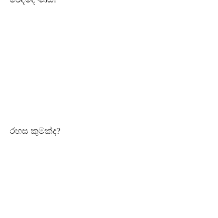
රහස කුමක්ද?