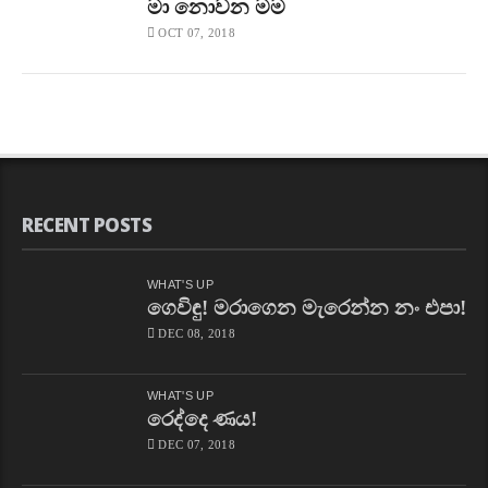
මා නොවන මම
OCT 07, 2018
RECENT POSTS
WHAT'S UP
ගෙවිඳු! මරාගෙන මැරෙන්න නං එපා!
DEC 08, 2018
WHAT'S UP
රෙද්දෙ ණය!
DEC 07, 2018