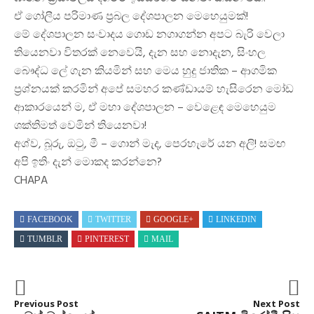
ඒ ගෝලීය පරිමාණ ප්‍රබල දේශපාලන මෙහෙයුමක්!
මේ දේශපාලන සංවාදය ගොඩ නගාගන්න අපට බැරි වෙලා
තියෙනවා විතරක් නෙවෙයි, දැන සහ නොදැන, සිංහල
බෞද්ධ ලේ ගැන කියමින් සහ මෙය හුදු ජාතික – ආගමික
ප්‍රශ්නයක් කරමින් අපේ සමහර කණ්ඩායම් හැසිරෙන මෝඩ
ආකාරයෙන් ම, ඒ මහා දේශපාලන – වෙළෙඳ මෙහෙයුම
ශක්තිමත් වෙමින් තියෙනවා!
අශ්ව, බූරු, ඔටු, මී – ගොන් මැද, පෙරහැරේ යන අලි! සමඟ
අපි ඉතිං දැන් මොකද කරන්නෙ?
CHAPA
FACEBOOK
TWITTER
GOOGLE+
LINKEDIN
TUMBLR
PINTEREST
MAIL
Previous Post
Next Post