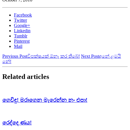
Facebook
Twitter
Google+
Linkedin
Tumblr
Pinterest
Mail
Previous Post
විපක්ෂයක් ඕනෑ කර තිබේ!
Next Post
අනේ ළමයි
නේ!
Related articles
ගෙවිඳු! මරාගෙන මැරෙන්න නං එපා!
රෙද්දෙ ණය!