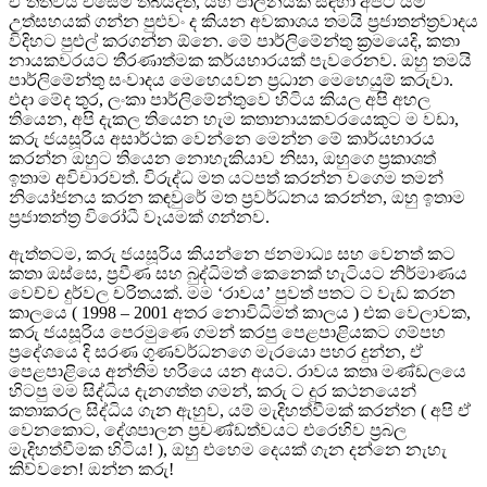
ඒ තත්වය එසේම තිබියදීත්, යහ පාලනයක් සඳහා අපිට යම්
උත්සහයක් ගන්න පුළුවං ද කියන අවකාශය තමයි ප්‍රජාතන්ත්‍රවාදය
විදිහට පුළුල් කරගන්න ඕනෙ. මේ පාර්ලිමේන්තු ක්‍රමයෙදි, කතා
නායකවරයට තීරණාත්මක කර්යභාරයක් පැවරෙනව. ඔහු තමයි
පාර්ලිමේන්තු සංවාදය මෙහෙයවන ප්‍රධාන මෙහෙයුම් කරුවා.
එදා මේද තුර, ලංකා පාර්ලිමේන්තුවෙ හිටිය කියල අපි අහල
තියෙන, අපි දැකල තියෙන හැම කතානායකවරයෙකුට ම වඩා,
කරු ජයසූරිය අසාර්ථක වෙන්නෙ මෙන්න මේ කාර්යභාරය
කරන්න ඔහුට තියෙන නොහැකියාව නිසා, ඔහුගෙ ප්‍රකාශත්
ඉතාම අවිචාරවත්. විරුද්ධ මත යටපත් කරන්න වගෙම තමන්
නියෝජනය කරන කඳවුරේ මත ප්‍රවර්ධනය කරන්න, ඔහු ඉතාම
ප්‍රජාතන්ත්‍ර විරෝධී වෑයමක් ගන්නව.
ඇත්තටම, කරු ජයසූරිය කියන්නෙ ජනමාධ්‍ය සහ වෙනත් කට
කතා ඔස්සෙ, ප්‍රවීණ සහ බුද්ධිමත් කෙනෙක් හැටියට නිර්මාණය
වෙච්ච දුර්වල චරිතයක්. මම ‘රාවය’ පුවත් පතට ට වැඩ කරන
කාලයෙ ( 1998 – 2001 අතර නොවිධිමත් කාලය ) එක වෙලාවක,
කරු ජයසූරිය පෙරමුණෙ ගමන් කරපු පෙළපාළියකට ගම්පහ
ප්‍රදේශයෙ දි සරණ ගුණවර්ධනගෙ මැරයො පහර දුන්න, ඒ
පෙළපාළියෙ අන්තිම හරියෙ යන අයට. රාවය කතෘ මණ්ඩලයෙ
හිටපු මම සිද්ධිය දැනගත්ත ගමන්, කරු ට දුර කථනයෙන්
කතාකරල සිද්ධිය ගැන ඇහුව, යම් මැදිහත්වීමක් කරන්න ( අපි ඒ
වෙනකොට, දේශපාලන ප්‍රචණ්ඩත්වයට එරෙහිව ප්‍රබල
මැදිහත්වීමක හිටිය! ), ඔහු එහෙම දෙයක් ගැන දන්නෙ නැහැ
කිව්වනෙ! ඔන්න කරු!