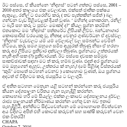
ඊට පස්සෙ, ඒ කියන්නෙ ‘නිදහස්’ පටන් ගත්තට පස්සෙ, 2001 –
2010 අතර කාලයෙ එක වෙලාවක, එක්සත් ජාතික පක්ෂය
ඇතුළෙ, රනිල් ට එරෙහිව කරු ( තව පැත්තකින් සජිත් ) බල
ගන්වන වැඩ පිළිවෙළක් දියත් වුණා. ‘ මහින්ද නොකරන, රනිල්
ට බැරි සහ කරු ට පුළුවං මොකද් ද?’ කියල ප්‍රශ්න කරමින්
එතකොට මම ‘නිදහස්’ පත්තරේට ලිපියක් ලිව්ව. බන්ධනාගාර
කොමසාරිස් වරයෙකු වූ, නීතඥ වෙනුර ගුණවර්ධන ඒ දවස්වල
‘නිදහස්’ වැඩවලට යම් යම් වේලාවල් වල සම්බන්ධ වෙමින්
හිටියෙ, කරු සමග ඔහුගෙ සමීප ඇසුරක් තිබුණු නිසා ඒ හරහා
කරු අර ලිපියට ප්‍රතිචාර දක්වලා තිබුණා, ප්‍රශ්නයට උත්තරයක්
නැති අහිංසක (?) ප්‍රතිචාරයක්. ඊට පස්සෙ දවසක සම්මුඛ
සාකච්ඡාවක් සඳහා මට ත් කරු හම්බ වුණා. එදත් අර ප්‍රශ්නයම
මම ඔහුගෙන් ඇහුව, උත්තරය ක් නැහැ! (මේ පිළිබඳ විස්තරයක්
‘කුඹි’ පොතේ සටහන් වෙනව ) කොහොම වුණත්, ඔය ප්‍රශ්නය
අදටත් ඒ විදිහටම කරු ජයසූරිය ට වලංගුයි.
ඒ අතීත සටහන මෙතැන යළි සටහන් කරන්නෙ කරු ජයසූරිය
කියන දේශපාලන චරිතය ගැන පැහැදිළි කරන්න.
කොහොම හරි මේ සියල්ල එක්ක ලංකාවෙ දේශපාලනය දුර්වල
රාජ්‍ය පාලනයක් නිර්මාණය කරන්න හේතු වන බව ඉතාම
පැහැදිළියි, අන්තිමට සිද්ධවෙන්නෙ මේ මොහොතෙ ජීවත්වෙන
අය විදිහට අපිත් එහි කොටස් කරුවන් සහ සාක්ෂි කරුවන් වෙන
එක විතරයි!
CHAPA
October 7, 2016