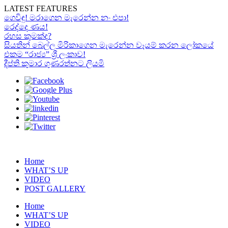
LATEST FEATURES
ගෙවිඳු! මරාගෙන මැරෙන්න නං එපා!
රෙද්දෙ ණය!
රහස කුමක්ද?
සියතින් බෙල්ල මිරිකාගෙන මැරෙන්න වෑයම් කරන ලෝකයේ
එකම “රාජ්‍ය” ශ්‍රී ලංකාව!
දීප්ති කුමාර ගුණරත්නට ලියමි
Home
WHAT’S UP
VIDEO
POST GALLERY
Home
WHAT’S UP
VIDEO