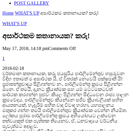
POST GALLERY
Home
WHAT'S UP
අසාර්ථකම කතානායක? කරු!
WHAT'S UP
අසාර්ථකම කතානායක? කරු!
on
May 17, 2018, 14:18 pm
Comments Off
අසාර්ථකම
1
කතානායක?
කරු!
2018-02-18
වර්තමාන කතානායක, කරු ජයසූරිය පාර්ලිමේන්තුව හසුරුවන
විදිහ ඉතාමත් ම අසාර්ථක යි, ඒ විතරක් නෙවෙයි පක්ෂපාති යි!
ප්‍රජාතන්ත්‍රවාදය පිළිගන්නව නං, පාර්ලිමේන්තු ක්‍රමය පිළිගන්න
ඕනෙ. ඒ තමයි, දැනට ක්‍රියාත්මක සහ යම් මට්ටමකටවත්
සාර්ථක කරගන්න පුළුවං කියල පිළිගන්න සිද්ධවෙන රාජ්‍ය පාලන
ක්‍රමවේදය. පාර්ලිමේන්තුව කියන්නෙ සජීව ක්‍රියාවලියක් සහිත
ආයතනයක්, හැදෑරීම් සහිත වාද විවාද හරහා, යහපාලනය
මතුකර ගන්න තමයි පාර්ලිමේන්තුව ක්‍රියාත්මක වෙන්න නියමිත.
ලෝකය පුරාම පාර්ලිමේන්තු ක්‍රමය අභියෝගයට ලක්වෙන
තත්වයකුත් එක පැත්තක තියෙනව, ඒ, ධනවාදයෙ වර්ධනීය
පැවැත්මට අදාළව.