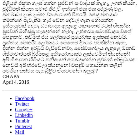
එළියත් එක්ක ගලප ගන්න පුළුවන් සංවාදයක් නැහැ, උගත් කියන,
බුද්ධිමත් කියන සමාජ තීරුව ඉන්නේ එක එක අරමුණු වල,
ජනමාධ්‍ය ලාබ ලබන ව්‍යාපාරයක් විතරයි. පොදු ජනයාට
තමන්ගේ පැවැත්ම හැර වෙන දේවල් ගැන හොයන්න
ඉස්පාසුවක් නැහැ.ධනවාදය ඇතුළෙ කොහොමටවත් හිතන්න
පුළුවන් මිනිස්සු හැදෙන්නේ නැහැ. උත්තරය සමාජවාදය වගේ
පෙනුනට, තවමත් එය ලෝකයේ ප්‍රයෝගික ඇත්තක් නෙවයි.
ප්‍රශ්නය මේකයි! ලෝකයට මෙහෙම දිගටම පවතින්න බැහැ,
එන්න එන්න අර්බුධ වැඩිවෙනවා, ජෛවගෝලය ඇතුළෙ මානව
ශිෂ්ටාචාරයත් බරපතළ අභියෝගයකට ලක්වෙමින් තියන්නේ!
අපි හිතාගන හිටියට තනියෙන් ගොඩදාගන්න පුළුවන් අර්බුධයක
නෙවයි අපි හිරවෙලා තියන්නෙ! විසඳුම් හොයන්න කලින්
පවතින තත්වය පැහැදිළිව කියවගන්න බලමු!?
CHAPA
April 4, 2016
Facebook
Twitter
Google+
Linkedin
Tumblr
Pinterest
Mail