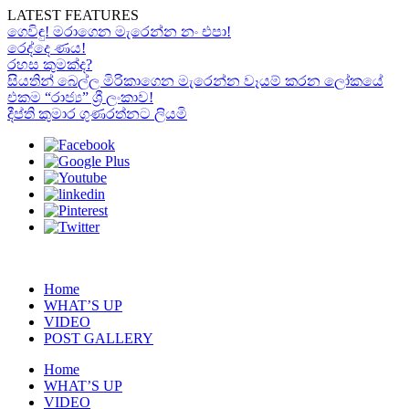
LATEST FEATURES
ගෙවිඳු! මරාගෙන මැරෙන්න නං එපා!
රෙද්දෙ ණය!
රහස කුමක්ද?
සියතින් බෙල්ල මිරිකාගෙන මැරෙන්න වෑයම් කරන ලෝකයේ
එකම “රාජ්‍ය” ශ්‍රී ලංකාව!
දීප්ති කුමාර ගුණරත්නට ලියමි
Home
WHAT’S UP
VIDEO
POST GALLERY
Home
WHAT’S UP
VIDEO