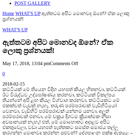
POST GALLERY
Home
WHAT'S UP
ඇත්තටම අපිට මොනවද ඕනේ? ඒක ලොකු
ප්‍රශ්නයක්!
WHAT'S UP
ඇත්තටම අපිට මොනවද ඕනේ? ඒක
ලොකු ප්‍රශ්නයක්!
on
May 17, 2018, 13:04 pm
Comments Off
ඇත්තටම
0
අපිට
මොනවද
2018-02-15
ඕනේ?
කට්ටියක් මේ තියෙන විදිහ යහපත් කියල හිතනවා, කට්ටියක්
ඒක
ඊට විරුද්ධව උද්ඝෝෂණය කරනවා, කට්ටියක් විකල්පය
ලොකු
තියන්නේ අපි ළඟ කියල විශ්වාශ කරනවා, කට්ටියකට මේ
ප්‍රශ්නයක්!
එකක්වත් වැඩක් නැහැ. තරුණ පරම්පරාවක් වැඩිහිටියෝ
වෙනවා, වැඩිහිටි පරම්පරාවක් යන්නම යනවා, අලුත්
පරම්පරාවක් එනවා, මේ චක්‍රය දිගටම ක්‍රියාත්මක නිසා
අවසානයක් නැහැ! එත්, මේ මොහොතට අදාළව අපිට
එකතුවෙලා, වඩා යහපත් පැත්තකට සමස්ත සමාජය තල්ලු
කරගන්න මොනවද කරන්න පුළුවන්? දේශපාලන පක්ෂ ඇතුළෙ –