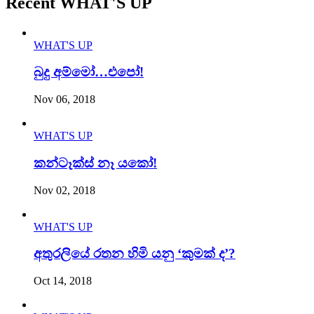
Recent WHAT'S UP
WHAT'S UP
බුදු අම්මෝ…එපෝ!
Nov 06, 2018
WHAT'S UP
කන්ටෑක්ස් නෑ යකෝ!
Nov 02, 2018
WHAT'S UP
අතුරලියේ රතන හිමි යනු ‘කුමක් ද’?
Oct 14, 2018