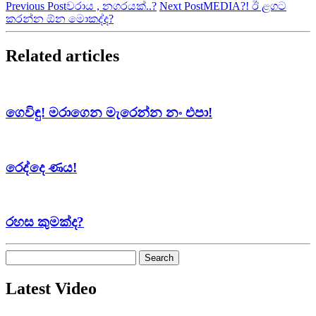
Previous Post
වරාය , නගරයක්..?
Next Post
MEDIA?! ඊ ළගට
කරන්න ඕන මොකද්ද?
Related articles
ගෙවිඳු! මරාගෙන මැරෙන්න නං එපා!
රෙද්දෙ ණය!
රහස කුමක්ද?
Search
for:
Latest Video