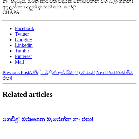
නං, හැබැයි, ඔබත් කාටවත් වදයක් නොවෙන්න වග බලා ගන්න!
අද ලස්සන අලුත් දවසක් නෙ! නේද?
CHAPA
Facebook
Twitter
Google+
Linkedin
Tumblr
Pinterest
Mail
Previous Post
රනිල් - මලික් ආර්ථික (?) න්‍යාය!
Next Post
නාස්තිය
එපා!
Related articles
ගෙවිඳු! මරාගෙන මැරෙන්න නං එපා!