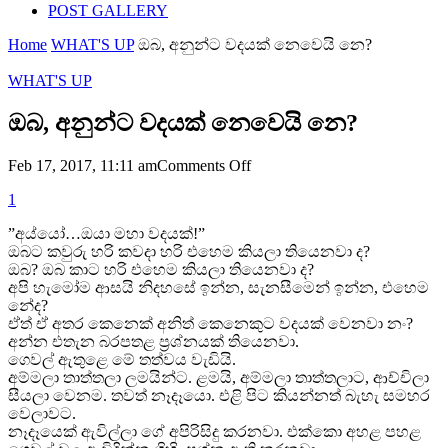
POST GALLERY
Home
WHAT'S UP
ඔබ, අනුන්ට වදයක් නෙවෙයි නෙ?
WHAT'S UP
ඔබ, අනුන්ට වදයක් නෙවෙයි නෙ?
on
Feb 17, 2017, 11:11 am
Comments Off
ඔබ,
1
අනුන්ට
වදයක්
”අය්යෝ…ඔයා මහා වදයක්!”
නෙවෙයි
ඔබට කවුරු හරි කවදා හරි එහෙම කියලා තියෙනවා ද?
නෙ?
ඔබ? ඔබ කාට හරි එහෙම කියලා තියෙනවා ද?
අපි හැමෝම ආසයි නිදහසේ ඉන්න, සැනසීමෙන් ඉන්න, එහෙම
නේද?
ඒත් ඒ අතර කෙනෙක් අනිත් කෙනෙකුට වදයක් වෙනවා නං?
අන්න එතැන බරපතළ ප්‍රශ්නයක් තියෙනවා.
ගෙවල් ඇතුළෙ මේ තත්වය වැඩියි.
අම්මලා තාත්තලා ලමයින්ට. ළමයි, අම්මලා තාත්තලාට, ආච්චිලා
සීයලා වෙනම. තවත් නෑදෑයො. එළි පිට කියන්නත් බැහැ සමහර
වෙලාවට.
නෑදෑයෙක් ඇවිල්ලා ගේ අපිරිසිදු කරනවා. එක්කො අහළ පහළ