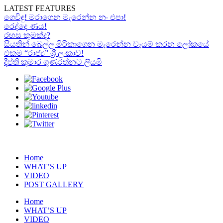
LATEST FEATURES
ගෙවිඳු! මරාගෙන මැරෙන්න නං එපා!
රෙද්දෙ ණය!
රහස කුමක්ද?
සියතින් බෙල්ල මිරිකාගෙන මැරෙන්න වෑයම් කරන ලෝකයේ
එකම “රාජ්‍ය” ශ්‍රී ලංකාව!
දීප්ති කුමාර ගුණරත්නට ලියමි
Home
WHAT’S UP
VIDEO
POST GALLERY
Home
WHAT’S UP
VIDEO