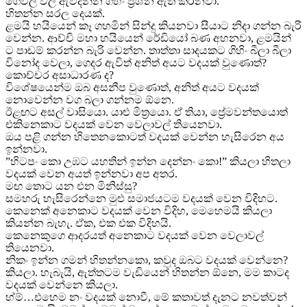
ගෙවල් වල ඇවිදින්න ගිහිං ප්‍රශ්න ඇති කරනවා.
හිතන්න සරල දෙයක්.
ළමයි හයියෙන් කෑ ගහමින් සින්දු කියනවා සීයාට නිදා ගන්න බැරි
වෙන්න. ආච්චි මහා හයියෙන් රේඩියෝ බණ අහනවා, ළමයින්
ට පාඩම් කරන්න බැරි වෙන්න. තාත්තා සාදයකට ගිහිං බීලා බීලා
විනෝද වෙලා, ගෙදර ඇවිත් අනිත් අයට වදයක් වුණොත්?
කොච්චර අසාධාරණ ද?
විශේෂයෙන්ම ඔබ අසනීප වුණොත්, අනිත් අයට වදයක්
නොවෙන්න වග බලා ගන්නම ඕනෙ.
ඊළඟට අසල් වාසියො. යාළු මිත්‍රයො. ඒ තියා, ප්‍රේමවන්තයොත්
එකිනෙකාට වදයක් වෙන වෙලාවල් තියෙනවා.
ඔය පළි ගන්න හිතෙනකොටත් වදයක් වෙන්න හැසිරෙන අය
ඉන්නවා.
”හිටපං කො උඹට යහතින් ඉන්න දෙන්නං කො!” කියලා හිතලා
වදයක් වෙන අයත් ඉන්නවා අප අතර.
මඟ තොට යන එන මිනිස්සු?
සමහරු හැසිරෙන්නෙ මුළු සමාජයටම වදයක් වෙන විදිහට.
කෙනෙක් අනෙකාට වදයක් වෙන විදිහ, මෙහෙමයි කියලා
කියන්න බැහැ. ඒක, එක එක විදිහයි.
කෙනෙකුගෙ ආදරයත් අනෙකාට වදයක් වෙන වෙලාවල්
තියෙනවා.
නිකං ඉන්න ගමන් හිතන්නකො, කවුද ඔබට වදයක් වෙන්නෙ?
කියලා. හැබැයි, ඇත්තටම වැඩියෙන් හිතන්න ඕනෙ, මම කාටද
වදයක් වෙන්නෙ කියලා.
හ්ම්…එහෙම නං වදයක් නොවී, මේ කතාවත් දැනට නවත්වන්