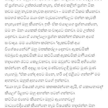
ඒ ප්‍රශ්නයට උත්තරයක් නැහැ. ඒත් අර කලින් ප්‍රශ්න ටික
තවම ඔහු නැවත නැවත අහනවා – මමත් ඒ ටිකම කියනවා.
සමහර කට්ටිය ඔයා එන වැඩසටහන්වලට එන්න කැමති
නැහැනෙ! ඔහු කියනවා. ඉතිං ඒක එයාලගෙ ප්‍රශ්නයක්නෙ,
මම නං ඕන යකෙක් එක්ක සංවාදයට එනවා. මම උත්තර
දෙනවා. ඔයා ඒ ගොල්ලො ප්‍රශ්න කරන්න! ඒකනෙ අපේ
සංවාදය. මම යෝජනා කරනවා. ”ඇකඩමික් අය
විශේෂයෙන්ම!” ඔහු මතක්කරලා දෙනවා. ඇකඩමික්!
බම්බුවේ ඇකඩමික්! ඔය කට්ටියක් ඇකඩමික් මාෆියාවක්
හදාගෙන රටට කෙළවනවා, මම ඔවුන්ට තමයි අභියෝග
කරන්නෙ. අපි අදාළ සංවාද මණ්ඩපවලදි මූණට මූණ මුණ
ගැහෙමු. ”ඒක නේද අපට ඕනෙ, හරි දේ එළියට ගන්න?” මම
අහනවා. ඔහුත් අහගෙන වගේ ඉන්නවා.
”ඔයා හැම විෂයක් ගැනම කතාකරන්නෙ ඇයි, ඒ කොහොමද?
කියලා” ඊළඟට ඔහු අහන්න පටන් ගන්නවා.
කට්ටිය එහෙම කියනවා ඔහුට ඇහෙනවලු!
මාධ්‍යවේදියෙක් කියන්නෙ හැම විෂයක්ම හදාරන්න ඕන