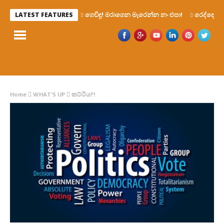
ගෙවිඳු! මරාගෙන මැරෙන්න නං එපා!
රෙද්දෙ ණ
LATEST FEATURES
Home
WHAT'S UP
කට්ටිය?!