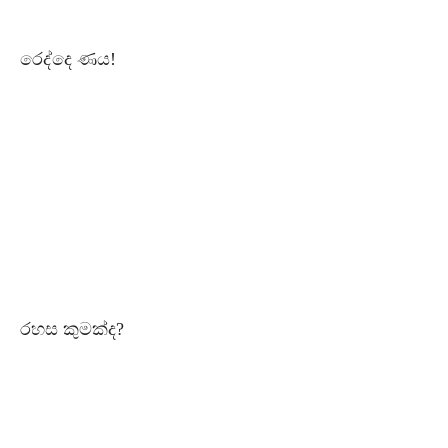
රෙද්දෙ ණය!
රහස කුමක්ද?