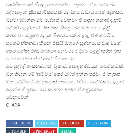
වෘත්තිකයෙක් කියල මම පෙන්වා දෙනවා. ඒ වගේම මම
දේශපාලන ක්‍රියාකාරිකයෙක්! ලෝකය වඩා යහපත් තැනකට
ඔසවා තබන්න මම මැදිහත් වෙනවා. ඒ සඳහා හුඟාක් දැනුම්
පද්ධති ඇසුරු කරන්න ඕන කියලා මම ඔහුට පැහැදිලි
කරනවා. ඔහුගෙ ලොකු විරෝධයක් නැහැ, ඒත් කට්ටිය
එහෙම හිතනවා කියන එකයි ඔහුගෙ ප්‍රශ්නය. සංවාද මගේ
අතට ගන්න එක, මාතෘකා අනවශ්‍ය විදිහට පළල් කරන එක
වගෙ චෝදනාත් ඒ අතර තියෙනවා.
මේ පුද්ගලික කතාබහක් වුණාට පොදු තත්වයක හරස් කඩක්.
ඔහු කියන මේ ‘කට්ටිය’ අතර ඔබත් ඉන්න පුළුවං. ඒ නැතත්
ඔහු කට්ටියක් වෙනුවෙන් තනියෙන් හිතන දේ ඔබට වැදගත්
වෙන්නත් පුළුවං. මේ සටහන අන්න ඒ අනුමානය
වෙනුවෙන්!
CHAPA
FACEBOOK
TWITTER
GOOGLE+
LINKEDIN
TUMBLR
PINTEREST
MAIL