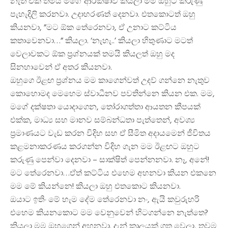
නැති එක තමයි මගේ ආරක්ෂාව කියලා මම ඔහුට කරුණු
පැහැදිලි කරනවා. උදාහරණත් දෙනවා. එතකොටත් ඔහු
කියනවා, ”මට ඕක තේරෙනවා, ඒ උනාට කට්ටිය
කතාවෙනවා…” කියලා. ‘නැහැ..’ කියලා හිතුණාට මටත්
වෙලාවකට ඕක ප්‍රශ්නයක් තමයි කියලත් ඔහු මද
සිනහාවෙන් ඒ අතර කියනවා.
ඔහුගෙ ඊළඟ ප්‍රශ්නය මම කාගෙන්වත් උදව් ගන්නෙ නැතුව
කොහොමද මෙහෙම ස්වාධීනව පවතින්නෙ කියන එක. මම,
මගේ දක්ෂතා යොදාගෙන, තෝරාගත්තා ආයතන කීපයක්
එක්ක, මාධ්‍ය සහ මානව සම්බන්ධතා පැත්තෙන්, අවශ්‍ය
ප්‍රමාණයට වැඩ කරන විදිහ සහ ඒ සීමිත අදායමෙන් ජීවිතය
කළමනාකරණය කරගන්න විදිහ ගැන මම ඊළඟට ඔහුට
කරුණු පෙන්වා දෙනවා – සාක්ෂිත් පෙන්නනවා. නෑ, අනේ!
මට තේරෙනවා…ඒත් කට්ටිය එහෙම අහනවා කියන එකනෙ
මම මේ කියන්නෙ! කියලා ඔහු එතකොට කියනවා.
ඔයාට ඉතිං මේ හැම දේම තේරෙනවා නං, ඇයි කවුරුහරි
එහෙම කියනකොට මම වෙනුවෙන් හිටගන්නෙ නැත්තෙ?
කියලා මම ඔහුගෙන් අහනවා. දැන් කාලයක් ගත වෙලා, තවම