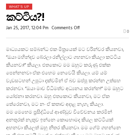
WHAT'S UP
කට්ටිය?!
On
Jan 25, 2017, 12:04 Pm
Comments Off
0
කට්ටිය?!
මාධ්‍යයකට සම්බන්ධ එක මිත්‍රයෙක් මට වරින්වර කියනවා,
”ඔයා මහින්දව බේරලා රනිල්ලාට ගහනවා කියලා කට්ටිය
කියනවා!” කියලා. එතකොට මම ඔහුට කරුණු එක්ක
පෙන්නනවා ඒක එහෙම නෙවෙයි කියලා. යම් යම්
වැඩසටහන් උපුටා දක්වමින් ඒ බව ඔප්පු කරන්න උත්සහ
කරනවා. ”ඔයා මාව විධිමත්ව අධ්‍යනය කරන්න!” මම ඔහුට
යෝජනා කරනවා. ඔහු එතකොට කියනවා, මට ඒක
තේරෙනවා, මට නං ඒ කතාව අදාළ නැහැ කියලා.
මම මෙහෙම ප්‍රසිද්ධියේ ආණ්ඩුව විවේචනය කරමින්
අනතුරක් නැතුව ඉන්නෙ කොහොමද කියල කට්ටියක්
අහනවා කියලත් ඔහු නිතර කියනවා. ම
ම ගේම් ගහන්නෙ