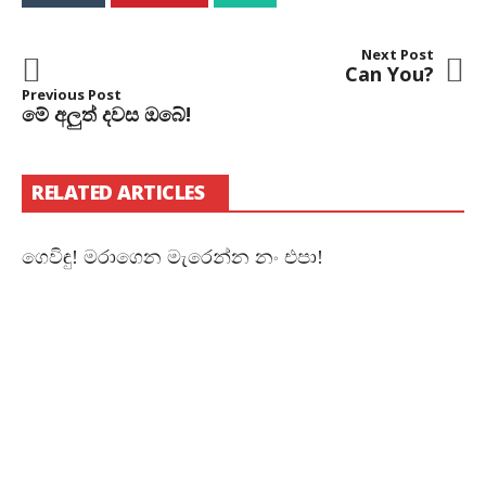
Next Post
Can You?
Previous Post
මේ අලුත් දවස ඔබේ!
RELATED ARTICLES
ගෙවිඳු! මරාගෙන මැරෙන්න නං එපා!