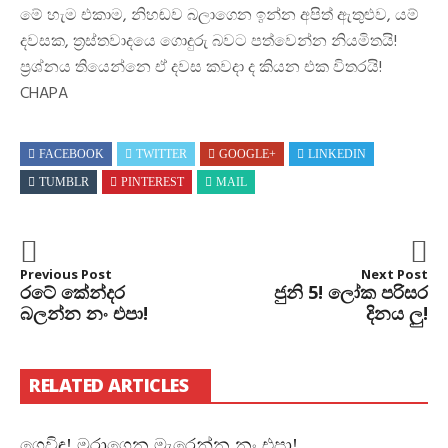
මේ හැම එකාම, නිහඬව බලාගෙන ඉන්න අපිත් ඇතුළුව, යම්
දවසක, ත්‍රස්තවාදයෙ ගොදුරු බවට පත්වෙන්න නියමිතයි!
ප්‍රශ්නය තියෙන්නෙ ඒ දවස කවදා ද කියන එක විතරයි!
CHAPA
FACEBOOK
TWITTER
GOOGLE+
LINKEDIN
TUMBLR
PINTEREST
MAIL
Previous Post
Next Post
රටේ කේන්දර
ජුනි 5! ලෝක පරිසර
බලන්න නං එපා!
දිනය ලු!
RELATED ARTICLES
ගෙවිඳු! මරාගෙන මැරෙන්න නං එපා!