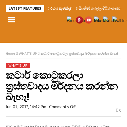
රහස කුමක්ද?
සියතින් බෙල්ල මිරිකාගෙන මැරෙන්
LATEST FEATURES
Home
WHAT'S UP
කටාර් කොටුකරලා ත්‍රස්තවාදය මර්දනය කරන්න බැහැ!
WHAT'S UP
කටාර් කොටුකරලා
ත්‍රස්තවාදය මර්දනය කරන්න
බැහැ!
On
Jun 07, 2017, 14:42 Pm
Comments Off
0
කටාර්
කොටුකරලා
ත්‍රස්තවාදය
මර්දනය