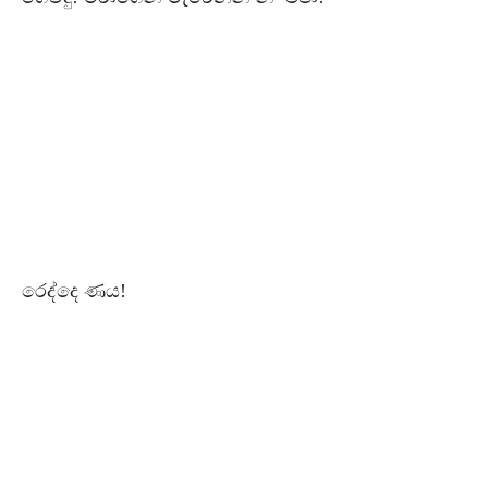
රෙද්දෙ ණය!