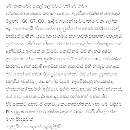
මේ කතාවෙදි තෙල් ලේ බවට පත් වෙනවා!
වර්තමාන කතාවෙ කතානායකයා ඇමරිකා එක්සත් ජනපදය.
ඊළඟට, G6, G7, G8…ආදී වශයෙන් සංවිධානය වන ලෝක
බලවතුන් යැයි කියා ගන්නා ඔවුන්ගේම තවත් කණ්ඩායමක්,
එක්සත් ජාතීන්, යුරෝපා සංගමය සහ තවත් එකඟතා එතැනම.
ත්‍රස්තවාදය බිහි වෙන්නෙ මෙන්න මේ ලෝක දේශපාලනයෙ
අනිවාර්ය අංගයක් හැටියට. කොටින්ම ඔවුන්, තම දුෂ්ට
උවමනාවන් සඳහා, ත්‍රස්තවාදය නිර්මාණය කොට පෝෂණය
කරනවා. අන්තවාදී ආගමික ජන කොටස් එහි නරුම ගොදුරැ
බවට පත් වෙනවා. ඊට ප්‍රධාන හේතුව ඔවුන්ගෙ නූගත්කම.
පහුගිය දවස්වල, ඩොනල්ඩ් ට්‍රම්ප්, ඇමරිකානු නායකයා,
ජාත්‍යන්තර කැමරා ඉදිරයේ, අරාබි කඩු නැටුමක් නටන්නෙත්,
මේ වෙලාවෙ කටාර් කොටු කෙරෙන්නෙත් එකම තිර
පිටපතකට අනුව.ඒ අනුව, කෙනෙක් හිතනවා නං මේ විදිහට
ISIS ප්‍රමුඛ ජාත්‍යන්තර ත්‍රස්තවාදය පරාජය වෙයි කියලා ඒක
මහා පිස්සුවක්.
හැබැයි එක දෙයක් පැහැදිලියි!