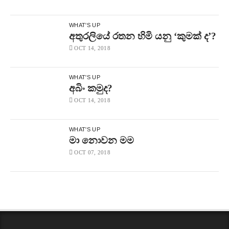
WHAT'S UP
අතුරලියේ රතන හිමි යනු ‘කුමක් ද’?
OCT 14, 2018
WHAT'S UP
අබිං කමුද?
OCT 14, 2018
WHAT'S UP
මා නොවන මම
OCT 07, 2018