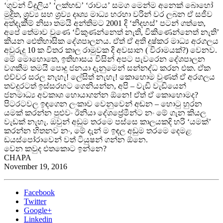
‘ගුවන් විදුලිය’ ‘ලක්හඬ’ ‘රාවය’ සමග මෙන්ම අනෙක් බොහෝ
මුද්‍රිත, ශ්‍රව්‍ය සහ ශ්‍රව්‍ය දෘශ්‍ය මාධ්‍ය හරහා වරින් වර ලබන ඒ සජීව
අත්දැකීම් නිසා තමයි අන්තිමට 2001 දි ‘නිදහස්’ පටන් ගත්තෙ,
අපේ තේමාව වුණෙ ‘විකුණන්නෙත් නැති, විකිණෙන්නෙත් නැති’
කියන ඓතිහාසික දේශපාලනය. ඒත් ඒ අති දුෂ්කර මාධ්‍ය අරගලය
අවුරුදු 10 ක විතර කාල රාමුවක දි අවසාන ( විරාමයක්?) වෙනව.
මේ මොහොතෙ, ඉතිහාසය විසින් අපට පැවරෙන දේශපාලන
වගකීම තමයි පොදු ජනයා දැනුමෙන් සන්නද්ධ කරන එක. ඒක
එච්චර සරල නැහැ! ලේසිත් නැහැ! කොහොම වුණත් ඒ අරගලය
තවදුරටත් ඉස්සරහට ගෙනියන්න, අපි – වැඩි වැඩියෙන්
ජනමාධ්‍ය අවකාශ හොයාගන්න ඕනෙ! ඒත් ඒ කොහොමද?
පිටරටවල ඉඳගෙන ලංකාව වෙනුවෙන් අඬන – හොටු හුරන
යමක් කරන්න පුළුවං ඊනියා දේශප්‍රේමීන්ට නං මේ ගැන කියල
වැඩක් නැහැ. ඔවුන් අඩුම තරමෙ පස්සෙ කාලයකදි හරි ‘යමක්’
කරන්න හිතනව නං, මේ දැන් ම ඉඳල අඩුම තරමෙ දෙමළ
ඩයස්පෝරාවෙන් වත් ටියුෂන් ගන්න ඕනෙ.
වෙන කවුද එතකොට ඉන්නෙ?
CHAPA
November 19, 2016
Facebook
Twitter
Google+
Linkedin