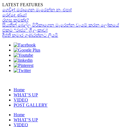
LATEST FEATURES
ගෙවිඳු! මරාගෙන මැරෙන්න නං එපා!
රෙද්දෙ ණය!
රහස කුමක්ද?
සියතින් බෙල්ල මිරිකාගෙන මැරෙන්න වෑයම් කරන ලෝකයේ
එකම “රාජ්‍ය” ශ්‍රී ලංකාව!
දීප්ති කුමාර ගුණරත්නට ලියමි
Home
WHAT’S UP
VIDEO
POST GALLERY
Home
WHAT’S UP
VIDEO