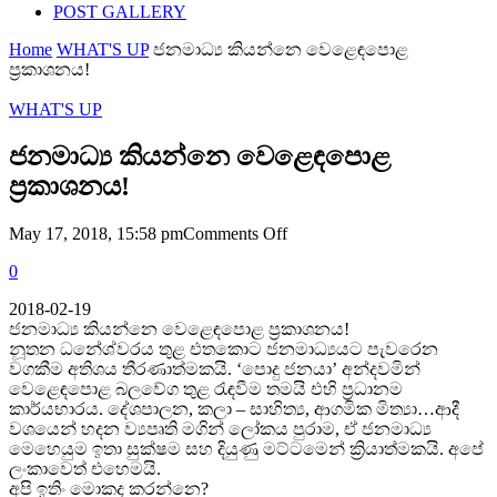
POST GALLERY
Home
WHAT'S UP
ජනමාධ්‍ය කියන්නෙ වෙළෙඳපොළ
ප්‍රකාශනය!
WHAT'S UP
ජනමාධ්‍ය කියන්නෙ වෙළෙඳපොළ
ප්‍රකාශනය!
on
May 17, 2018, 15:58 pm
Comments Off
ජනමාධ්‍ය
0
කියන්නෙ
වෙළෙඳපොළ
2018-02-19
ප්‍රකාශනය!
ජනමාධ්‍ය කියන්නෙ වෙළෙඳපොළ ප්‍රකාශනය!
නූතන ධනේශ්වරය තුළ එතකොට ජනමාධ්‍යයට පැවරෙන
වගකීම අතිශය තීරණාත්මකයි. ‘පොදු ජනයා’ අන්දවමින්
වෙළෙඳපොළ බලවේග තුළ රැඳවීම තමයි එහි ප්‍රධානම
කාර්යභාරය. දේශපාලන, කලා – සාහිත්‍ය, ආගමික මිත්‍යා…ආදී
වශයෙන් හදන ව්‍යපෘති මගින් ලෝකය පුරාම, ඒ ජනමාධ්‍ය
මෙහෙයුම ඉතා සුක්ෂම සහ දියුණු මට්ටමෙන් ක්‍රියාත්මකයි. අපේ
ලංකාවෙත් එහෙමයි.
අපි ඉතිං මොකද කරන්නෙ?