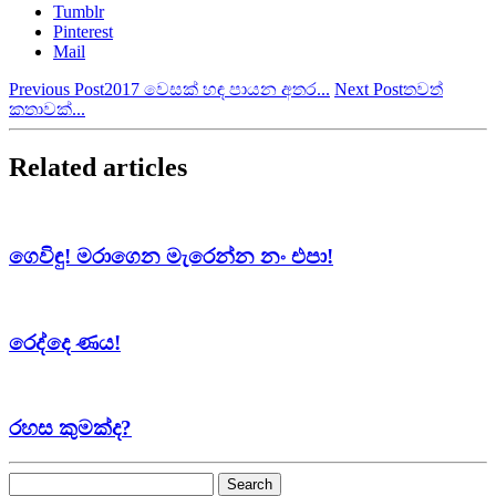
Tumblr
Pinterest
Mail
Previous Post
2017 වෙසක් හඳ පායන අතර...
Next Post
තවත්
කතාවක්...
Related articles
ගෙවිඳු! මරාගෙන මැරෙන්න නං එපා!
රෙද්දෙ ණය!
රහස කුමක්ද?
Search