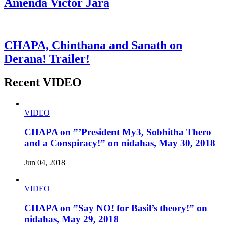
Amenda Victor Jara
CHAPA, Chinthana and Sanath on
Derana! Trailer!
Recent VIDEO
VIDEO
CHAPA on ”’President My3, Sobhitha Thero
and a Conspiracy!” on nidahas, May 30, 2018
Jun 04, 2018
VIDEO
CHAPA on ”Say NO! for Basil’s theory!” on
nidahas, May 29, 2018