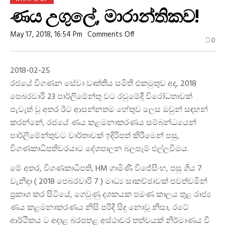
ණය උගුලේ, මාරාන්තිකව!
On
May 17, 2018, 16:54 Pm
Comments Off
0
ණය
උගුලේ,
මාරාන්තිකව!
2018-02-25
රජයේ විගණන සේවා වෘත්තීය සමිති එකමුතුව අද, 2018
පෙබරවාරි 23 පාර්ලිමේන්තු වට රවුමේදී විරෝධතාවක්
පැවැත් වූ අතර ඊට ආසන්නතම හේතුව ලෙස ඔවුන් සඳහන්
කරන්නේ, රජයේ ණය කළමනාකරණය සම්බන්ධයෙන්
පාර්ලිමේන්තුවට වාර්තාවක් ඉදිරිපත් කිරීමෙන් පසු,
විගණකාධිපතිවරයාට දේශපාලන බලපෑම් එල්ලවීමය.
මේ අතර, විගණකාධිපති, HM ගාමිණී විජේසිංහ, පසු ගිය 7
වැනිදා ( 2018 පෙබරවාරි 7 ) මාධ්‍ය සාකච්ඡාවක් පවත්වමින්
ප්‍රකාශ කර සිටියේ, ගෙවුණු දශකයක පමණ කාලය තුළ රාජ්‍ය
ණය කළමනාකරණය නිසි පරිදි සිදු නොවූ නිසා, රටේ
ආර්ථිකය ට අදාළ බරපතළ අස්ථාවර තත්වයක් නිර්මාණය වී