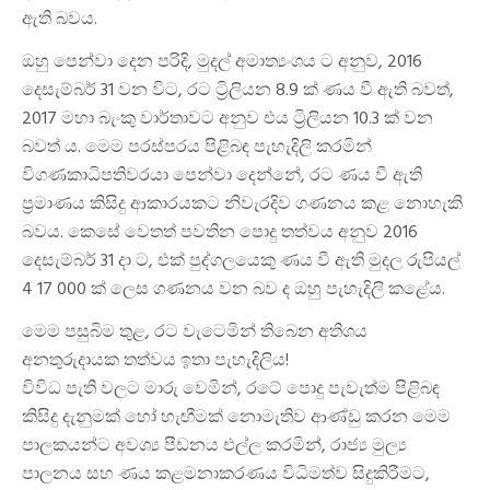
ඇති බවය.
ඔහු පෙන්වා දෙන පරිදි, මුදල් අමාත්‍යංශය ට අනුව, 2016
දෙසැම්බර් 31 වන විට, රට ට්‍රිලියන 8.9 ක් ණය වී ඇති බවත්,
2017 මහා බැංකු වාර්තාවට අනුව එය ට්‍රිලියන 10.3 ක් වන
බවත් ය. මෙම පරස්පරය පිළිබඳ පැහැදිලි කරමින්
විගණකාධිපතිවරයා පෙන්වා දෙන්නේ, රට ණය වී ඇති
ප්‍රමාණය කිසිදු ආකාරයකට නිවැරදිව ගණනය කළ නොහැකි
බවය. කෙසේ වෙතත් පවතින පොදු තත්වය අනුව 2016
දෙසැම්බර් 31 දා ට, එක් පුද්ගලයෙකු ණය වී ඇති මුදල රුපියල්
4 17 000 ක් ලෙස ගණනය වන බව ද ඔහු පැහැදිලි කළේය.
මෙම පසුබිම තුළ, රට වැටෙමින් තිබෙන අතිශය
අනතුරුදායක තත්වය ඉතා පැහැදිලිය!
විවිධ පැති වලට මාරු වෙමින්, රටේ පොදු පැවැත්ම පිළිබඳ
කිසිදු දැනුමක් හෝ හැඟීමක් නොමැතිව ආණ්ඩු කරන මෙම
පාලකයන්ට අවශ්‍ය පීඩනය එල්ල කරමින්, රාජ්‍ය මුල්‍ය
පාලනය සහ ණය කළමනාකරණය විධිමත්ව සිදුකිරීමට,