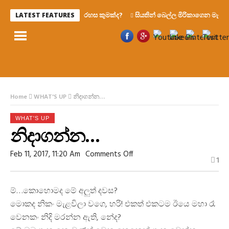
රහස කුමක්ද?
සියතින් බෙල්ල මිරිකාගෙන මැරෙන්න 
LATEST FEATURES
Home
WHAT'S UP
නිදාගන්න…
WHAT'S UP
නිදාගන්න…
On
Feb 11, 2017, 11:20 Am
Comments Off
1
නිදාගන්න…
ම්…කොහොමද මේ අලුත් දවස?
මොකද නිකං මැළවිලා වගෙ, හරි! එකත් එකටම ඊයෙ මහා රෑ
වෙනකං නිදි මරන්න ඇති, නේද?