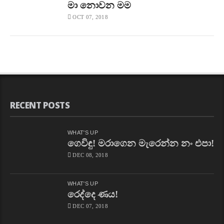
මා නොවන මම
OCT 07, 2018
RECENT POSTS
WHAT'S UP
ගෙවිඳු! මරාගෙන මැරෙන්න නං එපා!
DEC 08, 2018
WHAT'S UP
රෙද්දෙ ණය!
DEC 07, 2018