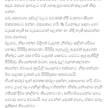
අඩුම තරමෙ දහවලට වත් හොඳ ප්‍රමාණවත් කාලයක් නිදා
ගන්න.
ඔබ, අත්‍යවශ්‍ය දේවල් වලට පමණක් නිදි මරනවා කියන
එකඟතාවට එන්න. එතකොට හරි. fb විනෝදය සඳහා හෝ
වැඩක් නැති tv වැඩසටහන් බලන්න නං නිදි නැති කරගන්න
එපා, අපරාදෙ.
ඊළඟට, නිදා ගන්න විදිහත් වැදගත්. නින්දට කලින් ශරීරය
හොඳට පිරිසිදු කරගෙන, පිරිසිදු සැහැල්ලු ඇඳුමක් ඇඳගෙන
නින්දට යන එක හරිම වැදගත්. කොට්ට මෙට්ට ඇඳ ඇතිරිලි
පිරිසිදුව තියෙන්නත් ඕනෙ, මදුරු දැල් ගැනත් කල්පනා
කරන්න, ඒවායේ දුහුවිලි බැඳෙනවා ඉක්මනට. නිදා ගන්නෙ
බිම පැදුරක වුණත් මේ පිරිසිදුකම අත්‍යවශ්‍යයි.
හිතේ කරදර දැන් අමතක කරලා දාන්න, කොහොම හරි. ඒවා
හෙට උදේ බලා ගනිමු! කියලා හිතන්න. නින්ද යන්නෙම නැති
ගතියක් දීර්ඝ කාලීනව තියෙනවා නං, අනිවාර්යයෙන්ම ඔබට
වෛද්‍ය සහය අවශ්‍යයි. බය වෙන්න දෙයක් නැහැ, ඒකට සරල
ප්‍රතිකාර තියෙනවා.