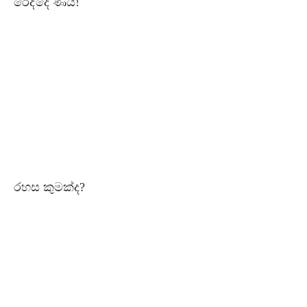
රෙද්දෙ ණය!
රහස කුමක්ද?