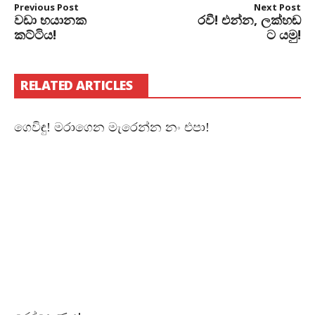
Previous Post
Next Post
වඩා භයානක
රවී! එන්න, ලක්හඬ
කට්ටිය!
ට යමු!
RELATED ARTICLES
ගෙවිඳු! මරාගෙන මැරෙන්න නං එපා!