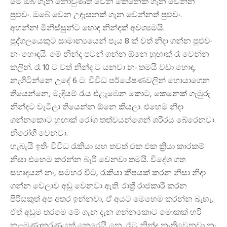
මේ ඔබ ගැන නොවුණත් වෙන කෙනෙක් ගැන වෙන්න
පුළුවං. ඔබේ වෙන උදෑසනක් ගැන වෙන්නත් පුළුවං.
අහන්න! මිනිස්සුන්ට හොඳ නින්දක් අවශ්‍යමයි.
පුද්ගලයෙකුට සාමාන්‍යයෙන් පැය 8 ක් වත් නිදා ගන්න පුළුවං
නං හොඳයි. මේ නින්ද පටන් ගන්න ඕනෙ හුඟාක් රෑ වෙන්න
කලින්. රෑ 10 ට වත් නින්ද ට යනවා නං තමයි වඩා හොඳ,
නැගිටින්නෙ උදේ 6 ට. විවිධ පර්යේෂණවලින් හොයාගෙන
තියෙන්නෙ, මැදියම් රැය එළැඹෙන කොට, කෙනෙක් ගැඹුරු
නින්දට වැටිලා තියෙන්න ඕනෙ කියලා. එහෙම නිදා
ගන්නකොට හුඟාක් රෝග තත්වයන්ගෙන් ශරීරය බේරෙනවා.
නිරෝගී වෙනවා.
හැබැයි ඉතිං විවිධ රැකියා සහ තවත් එක එක ක්‍රියා කාරකම්
නිසා එහෙම කරන්න බැරි වෙනවා තමයි. විදේශ ගත
සහෘදයන් නං, සමහර විට, රැකියා කීපයක් කරන නිසා නිදා
ගන්න වෙලාව අඩු වෙනවා ඇති. රාත්‍රී රාජකාරී කරන
පිරිසකුත් අප අතර ඉන්නවා, ඒ අයට මෙහෙම කරන්න බැහැ.
ඒත් අඩුම තරමෙ මේ ගැන දැන ගන්නකොට මොකක් හරි
කළමණාකරණයක් කෙරෙයි නෙ. රෑට නින්ද නැතිවෙනවා නං