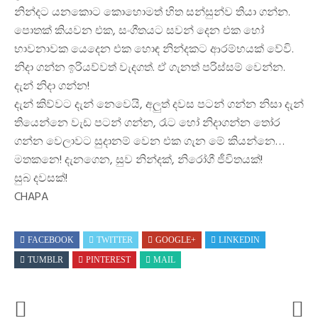
නින්දට යනකොට කොහොමත් හිත සන්සුන්ව තියා ගන්න.
පොතක් කියවන එක, සංගීතයට සවන් දෙන එක හෝ
භාවනාවක යෙදෙන එක හොඳ නින්දකට ආරම්භයක් වේවි.
නිදා ගන්න ඉරියව්වත් වැදගත්. ඒ ගැනත් පරිස්සම් වෙන්න.
දැන් නිදා ගන්න!
දැන් කිව්වට දැන් නෙවෙයි, අලුත් දවස පටන් ගන්න නිසා දැන්
තියෙන්නෙ වැඩ පටන් ගන්න, රෑට හෝ නිදාගන්න තෝර
ගන්න වෙලාවට සුදානම් වෙන එක ගැන මේ කියන්නෙ…
මතකනෙ! දැනගෙන, සුව නින්දක්, නිරෝගී ජීවිතයක්!
සුබ දවසක්!
CHAPA
FACEBOOK
TWITTER
GOOGLE+
LINKEDIN
TUMBLR
PINTEREST
MAIL