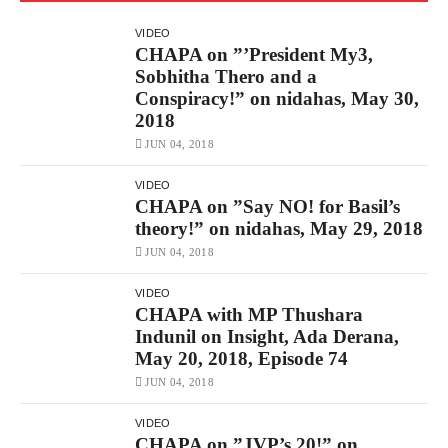
VIDEO
CHAPA on ”’President My3,
Sobhitha Thero and a
Conspiracy!” on nidahas, May 30,
2018
JUN 04, 2018
VIDEO
CHAPA on ”Say NO! for Basil’s
theory!” on nidahas, May 29, 2018
JUN 04, 2018
VIDEO
CHAPA with MP Thushara
Indunil on Insight, Ada Derana,
May 20, 2018, Episode 74
JUN 04, 2018
VIDEO
CHAPA on ”JVP’s 20!” on