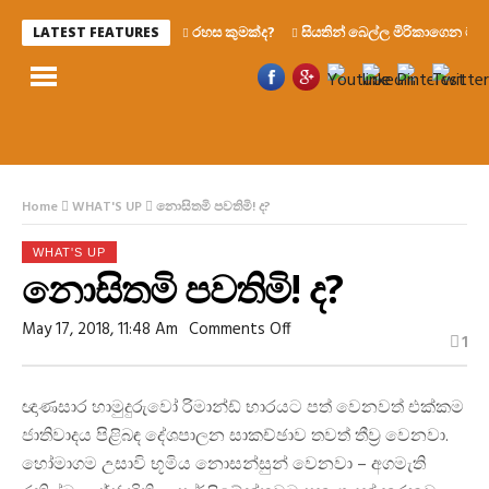
රහස කුමක්ද?
සියතින් බෙල්ල මිරිකාගෙන මැරෙන්
LATEST FEATURES
Home
WHAT'S UP
නොසිතමි පවතිමි! ද?
WHAT'S UP
නොසිතමි පවතිමි! ද?
On
May 17, 2018, 11:48 Am
Comments Off
1
නොසිතමි
පවතිමි!
ද?
ඥාණසාර හාමුදුරුවෝ රිමාන්ඩ් භාරයට පත් වෙනවත් එක්කම
ජාතිවාදය පිළිබඳ දේශපාලන සාකච්ඡාව තවත් තීව්‍ර වෙනවා.
හෝමාගම උසාවි භූමිය නොසන්සුන් වෙනවා – අගමැති