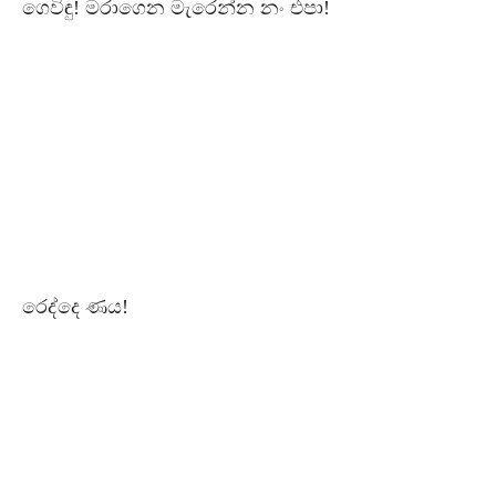
ගෙවිඳු! මරාගෙන මැරෙන්න නං එපා!
රෙද්දෙ ණය!