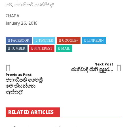
මේ, නොසිතමි පවතිමි! ද?
CHAPA
January 26, 2016
FACEBOOK
TWITTER
GOOGLE+
LINKEDIN
TUMBLR
PINTEREST
MAIL
Next Post
ජාතිවාදී ගිනි පුපුර...
Previous Post
ජනාධිපති මෛත්‍රී
මේ කියන්නෙ
ඇත්තද?
RELATED ARTICLES