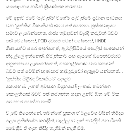
යහපාලනය නමින් ක්‍රියාත්මක කරනවා.
මේ අනුව රටේ ‘පැවැත්ම’ වගේම පැවැත්මේ ප්‍රධාන සාධකය
වන ‘යුක්තිය’ විකෘතියක් බවට පත් වෙනවා. ත්‍රස්තවාදයට
සමාව ලැබෙන්නෙත, රාජ්‍ය හමුදාවන් වැරදි කරුවන් බවට
පත් වෙන්නෙත්, FCID දඩයම පටන් ගන්නෙත්, HNDE
ශිෂ්‍යයන්ට පහර දෙන්නෙත්, ඇඹ්ලිපිටියේ පොලිස් ඝාතකයන්
නිදැල්ලේ ඉන්නෙත්, හිරුනිකාට සහ ඇයගේ ඩිපෙන්ඩරයට
අනුකම්පාව ලැබෙන්නෙත්, එකනැලිගොඩ වංශ කතාවක්
බවට පත් වෙමින් ඥාණසාර හාමුදුරුවෝ ඇතුළට යන්නෙත්…
‘යුක්තිය පිළිබඳ විකෘතියට’ අදාළව.
කොහොම උනත් අවසාන විග්‍රහයෙදි ලංකාව තමන්ගෙ
කොලනියක් බවට පත් කරගන්න හදන උන්ට ඕන මේ ටික
මෙහෙම වෙන්න තමයි.
වැඩේ තියෙන්නේ, තමන්ගේ ප්‍රකාශ ඒ බලවේග විසින් නිර්දය
ලෙස ප්‍රතික්ෂේප කරද්දීත්, හෑල්ලුවට ලක් කරද්දිත් ජනාධිපති
මෛත්‍රීට ඒ ගැන කිසිදු හැගිමක් නැති වීම.