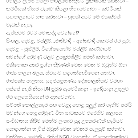
රනිල්ට ලැජ්ජ හිතිලා පාර්ලිමේන්තුවට ප්‍රකාශයක් කරනවා –
කට්ටියක් නියම වැඩේ! කියලා හිනාවෙනවා – කට්ටියක්
යහපාලනයට සාප කරනවා – හුගක් අයට මේ එකක්වත්
වැඩක් නැහැ.
ඇත්තටම රටට මොකද්ද වෙන්නේ?
සිංහල, දෙමළ, මුස්ලිම්,,,ජාතිවාදී – අන්තවාදී කොටස් රට පුරා.
දෙමළ – මුස්ලිම්, විශේෂයෙන්ම මුස්ලිම් කණ්ඩායම්
තමන්ගේ අරමුණු වලට උපක්‍රමශීලිව ගමන් කරනවා.
එකිනෙකා අතර ප්‍රශ්න තිබුණත් වෙන වෙන ම ඔවුන්ට ඕන
රාජ්‍ය පාලන බලය, ස්වයංව හදාගන්න.වීගෙන යනවා.
රාජපක්ෂ පාලනය, යුද ජයග්‍රහණය දේශපාලනිකව වටහා
ගත්තේ නැති නිසා UN ප්‍රමුඛ ඇමෙරිකානු – ඉන්දියානු උගුලට
රට ලෙහෙසියෙන් ම අහුවෙනවා.
සම්පත් කොල්ලකෑම සහ වෙළද පොළ පුලුල් කර ගැනිම තමයි
ඔවුන්ගෙ පොදු අරමුණ. චීන සාධකයට එරෙහිව කලාපය
සංවිධානය කිරිම මෙන්ම ලංකාව යුද උපකරණක් හැටියට
යොදාගන්න හැටිත් ඔවුන් වෙන වෙනම සැලසුම් කරනවා.
චන්ද්‍රිකා – මෛත්‍රී – රනිල් NGO ව්‍යාපෘතිය, ඒ කොන්ත්‍රාත්තුව