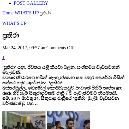
POST GALLERY
Home
WHAT'S UP
ප්‍රතිරා
WHAT'S UP
ප්‍රතිරා
on
Mar 24, 2017, 09:57 am
Comments Off
ප්‍රතිරා
1
‘ප්‍රතිරා’ යනු, ජීවිතය යළි කියවා බලන, සංගීතමය වැඩසටහන්
මාලාවක්.
චාපාබණ්ඩාරගෙ හඬින් බලගැන්වෙන සහ චතුර පෙරේරා විසින්
සත්සර හැඩ ගැන්වෙන, ‘ප්‍රතිරා’
බත්තරමුල්ල, ඩෙන්සිල් කොබ්බෑකඩුව මාවතේ පිහිටි තෘප්ත art
deck හිදි සෑම සිකුරාදාවකම රාත්‍රී 7 ට පැවැත්වීමට නියමිතයි.
මේ, 2017 මාර්තු 24, සිකුරාදා රාත්‍රියේ ‘ප්‍රතිරා’ මුල්ම වැඩසටන
වර්ණවත් වූ වග…