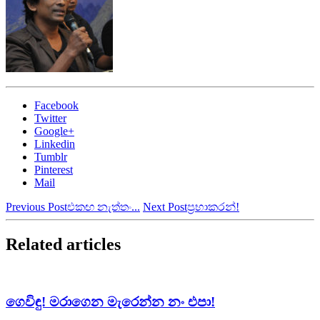
Facebook
Twitter
Google+
Linkedin
Tumblr
Pinterest
Mail
Previous Post
එකඟ නැත්තං...
Next Post
ප්‍රභාකරන්!
Related articles
ගෙවිඳු! මරාගෙන මැරෙන්න නං එපා!