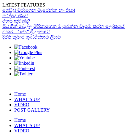
LATEST FEATURES
ගෙවිඳු! මරාගෙන මැරෙන්න නං එපා!
රෙද්දෙ ණය!
රහස කුමක්ද?
සියතින් බෙල්ල මිරිකාගෙන මැරෙන්න වෑයම් කරන ලෝකයේ
එකම “රාජ්‍ය” ශ්‍රී ලංකාව!
දීප්ති කුමාර ගුණරත්නට ලියමි
Home
WHAT’S UP
VIDEO
POST GALLERY
Home
WHAT’S UP
VIDEO