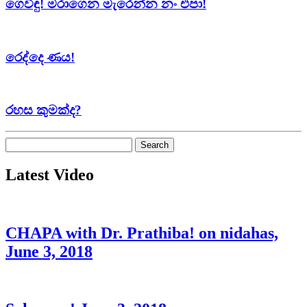
ගෙවිඳු! මරාගෙන මැරෙන්න නං එපා!
රෙද්දෙ ණය!
රහස කුමක්ද?
Search
for:
Latest Video
CHAPA with Dr. Prathiba! on nidahas,
June 3, 2018