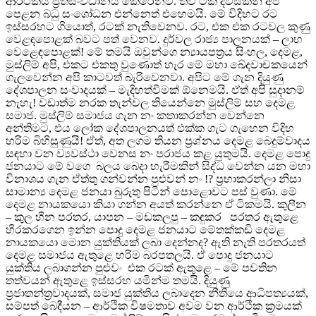
ආර්ථිකය ප්‍රතිසංවිධානය කෙරෙනව. තව ටික දවසකින් අප
පෙළන බධු සංශෝධන එන්නෙත් එහෙමයි. මේ විදිහට රට
ඉස්සරහට ගියොත්, රටක් නැතිවෙනව. රට, එක එක රටවල කුණු
වෙළඳපොළක් බවට පත් වෙනව. දුර්වල රාජ්‍ය පාලනයක් – ලාභ
වෙළෙඳපොළක්! මේ තමයි ඔවුන්ගෙ න්‍යායපත්‍රය සිංහල, දෙමළ,
මුස්ලිම් අපි, එකට එකතු වුණොත් හැර මේ මහා ඛේදවාචකයෙන්
ගැලවෙන්න අපි කාටවත් බැරිවෙනවා. අපිට මේ ගැන දියුණු
දේශපාලන සංවාදයක් – මැදිහත්වීමක් ඕනෙමයි. ඒත් අපි සුදානම්
නැහැ! වඩාත්ම නරක තැන්වල තියෙන්නෙ මුස්ලිම් සහ දෙමළ
සමාජ. මුස්ලිම් සමාජය ගැන නං කතාකරන්න වෙන්නෙ
අන්තිමට, එය ලෝක දේශපාලනයත් එක්ක ගැට ගැහෙන විදිහ
හරිම බිහිසුණුයි! ඒත්, අත ලගම තියන ප්‍රශ්නය දෙමළ බෙදුම්වාදය
සඳහා වන ව්‍යවස්ථා වෙනස නං පරාජය කළ යුතුමයි. දෙමළ පොදු
ජනයාට මේ වගෙ බලය බෙදා හැරීමකින් සිද්ධ වෙන්න යන මහා
විනාශය ගැන ඒත්තු ගන්වන්න පුළුවන් නං !? ප්‍රභාකරන්ලා නිසා
සාමාන්‍ය දෙමළ ජනයා බුරුතු පිටින් පොළොවට පස් වුණා. මේ
දෙමළ නායකයො කියා ගන්න අයත් කරන්නෙ ඒ ටිකමයි. කුලීන
– කුල හීන පරතර, යාපන – මඩකලපු – කඳුකර පරතර ඇතුළෙ
හිරකරගෙන ඉන්න පොදු දෙමළ ජනයාට මේතක්කඩි දෙමළ
නායකයො මොන යුක්තියක් ලබා දෙන්නද? ඇති නැති පරතරයත්
දෙමළ සමාජය ඇතුළෙ හරිම බරපතලයි. ඒ පොදු ජනයාට
යුක්තිය ලබාගන්න පුළුවං එක රටක් ඇතුළෙ – මේ පවතින
තත්වයන් ඇතුළෙ ඉස්සරහ යමින්ම තමයි. දියුණු
ප්‍රජාතන්ත්‍රවාදයක්, සමාජ යුක්තිය ලබාදෙන නීතියෙ ආධිපත්‍යයක්,
සම්පත් බෙදීයන – ආර්ථික විෂමතාව අවම වන ආර්ථික ක්‍රමයක්