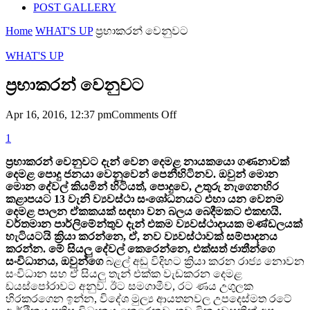
POST GALLERY
Home
WHAT'S UP
ප්‍රභාකරන් වෙනුවට
WHAT'S UP
ප්‍රභාකරන් වෙනුවට
on
Apr 16, 2016, 12:37 pm
Comments Off
ප්‍රභාකරන්
1
වෙනුවට
ප්‍රභාකරන් වෙනුවට දැන් වෙන දෙමළ නායකයො ගණනාවක්
දෙමළ පොදු ජනයා වෙනුවෙන් පෙනීහිටිනව. ඔවුන් මොන
මොන දේවල් කියමින් හිටියත්, පොදුවෙ, උතුරු නැගෙනහිර
කළාපයට 13 වැනි ව්‍යවස්ථා සංශෝධනයට එහා යන වෙනම
දෙමළ පාලන ඒකකයක් සඳහා වන බලය බෙදීමකට එකඟයි.
වර්තමාන පාර්ලිමේන්තුව දැන් එකම ව්‍යවස්ථාදායක මණ්ඩලයක්
හැටියටයි ක්‍රියා කරන්නෙ, ඒ, නව ව්‍යවස්ථාවක් සම්පාදනය
කරන්න. මේ සියලු දේවල් කෙරෙන්නෙ, එක්සත් ජාතීන්ගෙ
සංවිධානය, ඔවුන්ගෙ
බළල් අඬු විදිහට ක්‍රියා කරන රාජ්‍ය නොවන
සංවිධාන සහ ඒ සියලු තැන් එක්ක වැඩකරන දෙමළ
ඩයස්පෝරාවට අනුව. ඊට සමගාමීව, රට ණය උගුලක
හිරකරගෙන ඉන්න, විදේශ මුල්‍ය ආයතනවල උපදෙස්මත රටේ