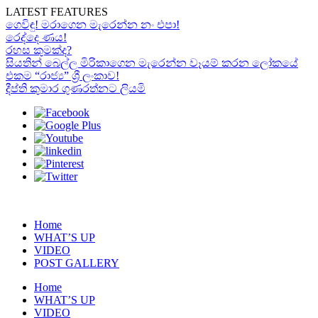
LATEST FEATURES
ගෙවිඳු! මරාගෙන මැරෙන්න නං එපා!
රෙද්දෙ ණය!
රහස කුමක්ද?
සියතින් බෙල්ල මිරිකාගෙන මැරෙන්න වෑයම් කරන ලෝකයේ
එකම “රාජ්‍ය” ශ්‍රී ලංකාව!
දීප්ති කුමාර ගුණරත්නට ලියමි
Home
WHAT’S UP
VIDEO
POST GALLERY
Home
WHAT’S UP
VIDEO