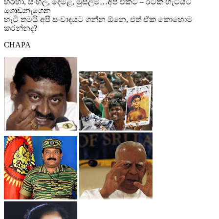
හරහා, සිංහල, දෙමළ, මුස්ලිම්…අපි එකට – රටක් හැටියට
ගොඩනැගෙන
හැටි තමයි අපි සංවාදයට ගන්න ඕනෙ, එත් ඒක කොහොම
කරන්නද?
CHAPA