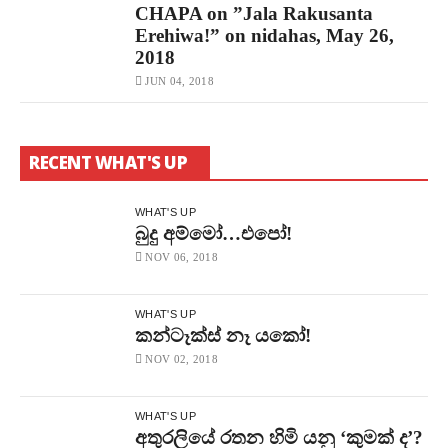
CHAPA on ”Jala Rakusanta
Erehiwa!” on nidahas, May 26,
2018
JUN 04, 2018
RECENT WHAT'S UP
WHAT'S UP
බුදු අම්මෝ…එපෝ!
NOV 06, 2018
WHAT'S UP
කන්ටෑක්ස් නෑ යකෝ!
NOV 02, 2018
WHAT'S UP
අතුරලියේ රතන හිමි යනු ‘කුමක් ද’?