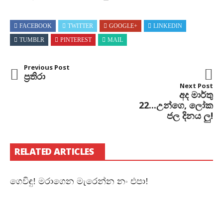
FACEBOOK
TWITTER
GOOGLE+
LINKEDIN
TUMBLR
PINTEREST
MAIL
Previous Post
ප්‍රතිරා
Next Post
අද මාර්තු
22...උන්ගෙ, ලෝක
ජල දිනය ලු!
RELATED ARTICLES
ගෙවිඳු! මරාගෙන මැරෙන්න නං එපා!