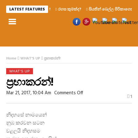
රහස කුමක්ද?
සියතින් බෙල්ල මිරිකාගෙන මැරෙ
LATEST FEATURES
Home
WHAT'S UP
ප්‍රභාකරන්!
WHAT'S UP
ප්‍රභාකරන්!
On
Mar 21, 2017, 10:04 Am
Comments Off
1
ප්‍රභාකරන්!
නිදහසේ නාමයෙන්
නුඹ කරවන සටන
වළලයි නිදහසම