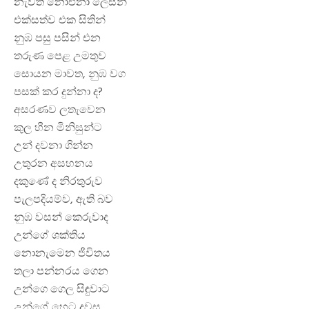
නැවත නොඑනා ලෙසින්
එක්සත්ව එක සිතින්
නුඹ පසු පසින් එන
තරුණ පෙළ උමතුව
සොයන මාවත, නුඹ වග
පසක් කර දුන්නා ද?
අසරණව ලතැවෙන
කුල හීන මිනිසුන්ට
උන් දවනා ගින්න
උතුරන අසහනය
දකුණේ ද නිරතුරුව
පැලපදියම්ව, ඇති බව
නුඹ වසන් කෙරුවාද
උන්ගේ ශක්තිය
නොනැමෙන ජීවිතය
තලා පන්නරය ගෙන
උන්ගෙ ගෙල සිඳුවාට
උන්ගේ හෙට දවස