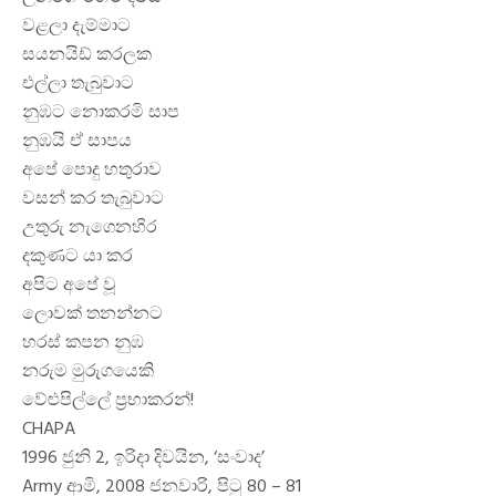
වළලා දැම්මාට
සයනයිඩ් කරලක
එල්ලා තැබුවාට
නුඹට නොකරමි සාප
නුඹයි ඒ සාපය
අපේ පොදු හතුරාව
වසන් කර තැබුවාට
උතුරු නැගෙනහිර
දකුණට යා කර
අපිට අපේ වූ
ලොවක් තනන්නට
හරස් කපන නුඹ
නරුම මුරුගයෙකි
වේළුපිල්ලේ ප්‍රභාකරන්!
CHAPA
1996 ජුනි 2, ඉරිදා දිවයින, ‘සංවාද’
Army ආමි, 2008 ජනවාරි, පිටු 80 – 81