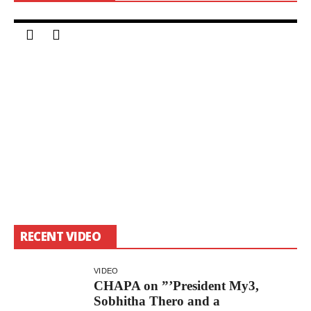
3, 2018
S
RECENT VIDEO
VIDEO
CHAPA on ”’President My3,
Sobhitha Thero and a