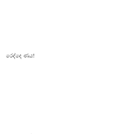
රෙද්දෙ ණය!