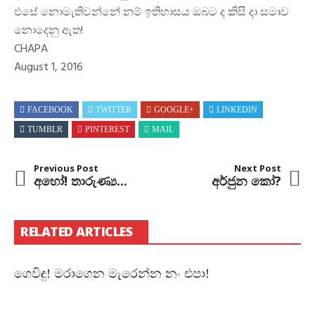
එසේ නොමැතිවන්නේ නම් ඉතිහාසය ඔබට ද කිසි දා සමාව
නොදෙනු ඇත!
CHAPA
August 1, 2016
FACEBOOK
TWITTER
GOOGLE+
LINKEDIN
TUMBLR
PINTEREST
MAIL
Previous Post
Next Post
අහෝ! තාරුණ්‍ය...
අර්ජුන කෝ?
RELATED ARTICLES
ගෙවිඳු! මරාගෙන මැරෙන්න නං එපා!