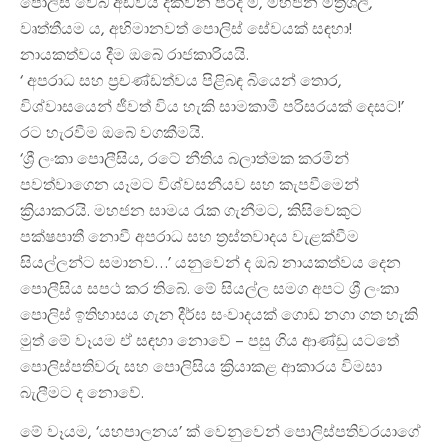
පොලිස් වෙබ් අඩවිය දක්වන පරිදි ම, මහජන මිත්‍රශීලී,
වෘත්තීයම ය, අභිමානවත් පොලිස් සේවයක් සඳහා!
නායකත්වය දීම ඔබේ රාජකාරියයි.
‘ අපරාධ සහ ප්‍රචණ්ඩත්වය පිළිබඳ බියෙන් තොර,
විශ්වාසයෙන් ජීවත් විය හැකි සාමකාමී පරිසරයක් දෙසට!’
රට හැරවීම ඔබේ වගකීමයි.
‘ශ්‍රී ලංකා පොලීසිය, රටේ නීතිය බලාත්මක කරමින්
පවත්වාගෙන යෑමට විශ්වසනීයව සහ කැපවීමෙන්
ක්‍රියාකරයි. මහජන සාමය රැක ගැනීමට, කිසිවෙකුට
පක්ෂපාතී නොවී අපරාධ සහ ත්‍රස්තවාදය වැළක්වීම
සියල්ලන්ට සමානව…’ යනුවෙන් ද ඔබ නායකත්වය දෙන
පොලීසිය සපථ කර තිබේ. මේ සියල්ල සමග අපට ශ්‍රී ලංකා
පොලිස් ඉතිහාසය ගැන දීර්ඝ සංවාදයක් ගොඩ නගා ගත හැකි
මුත් මේ වෑයම ඒ සඳහා නොවේ – පසු ගිය ආණ්ඩු යටතේ
පොලිස්පතිවරු සහ පොලිසිය ක්‍රියාකළ ආකාරය විමසා
බැලීමට ද නොවේ.
මේ වෑයම, ‘යහපාලනය’ ක් වෙනුවෙන් පොලිස්පතිවරයාගේ