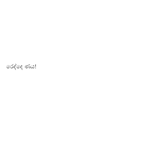
රෙද්දෙ ණය!