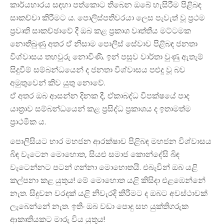
කාර්යභාරය සඳහා පත්කොට තිබෙන ඔබේ හැසිරීම පිළිබඳ
සාකච්චා කිරීමට ය. පොලිස්පතිවරයා ලෙස පැවැත් වූ ප්‍රථම
ප්‍රවෘති සාකච්ඡාවේ දී ඔබ කළ ප්‍රකාශ වෘත්තීය මට්ටමක
නොතිබුණු අතර ඒ නිසාම පොලිස් සේවාව පිළිබඳ ජනතා
විශ්වාසය තහවුරු නොවිණි. ඉන් පසුව වාර්තා වුණු ඇතැම්
සිදුවීම් සම්බන්ධයෙන් ද ජනතා විශ්වාසය පළුදු වූ බව
අමුතුවෙන් කිව යුතු නොවේ.
ඒ අතර ඔබ ආසන්න දිනක දී, ඒකාබද්ධ විපක්ෂයේ පාද
යාත්‍රාව සම්බන්ධයෙන් කළ ප්‍රසිද්ධ ප්‍රකාශය ද ඉතාමත්ම
ප්‍රාථමික ය.
පොලිසියට භාර මහජන ආරක්ෂාව පිළිබඳ මහජන විශ්වාසය
බිඳ වැටෙන මොහොත, සියළු සමාජ කොන්දේසි බිඳ
වැටෙන්නට පටන් ගන්නා මොහොතයි. එබැවින් ඔබ යළි
කල්පනා කළ යුතුය! මේ මොහොත යළි කිසිදා එළඹෙන්නේ
නැත. සිදුවන වරදක් යළි නිවැරදි කිරීමට ද ඔබට අවස්ථාවක්
ලැබෙන්නේ නැත. ඉතිං ඔබ වඩා පොදු සහ යුක්තිගරුක
ආකෘතියකට මාරු විය යුතුය!