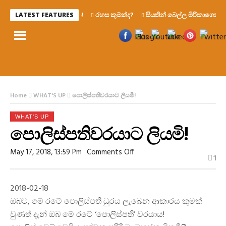
රහස කුමක්ද?
සියතින් බෙල්ල මිරිකාගෙන මැරෙ
LATEST FEATURES
Home
WHAT'S UP
පොලිස්පතිවරයාට ලියමි!
WHAT'S UP
පොලිස්පතිවරයාට ලියමි!
On
May 17, 2018, 13:59 Pm
Comments Off
1
පොලිස්පතිවරයාට
ලියමි!
2018-02-18
ඔබට, මේ රටේ පොලිස්පති ධුරය ලැබෙන ආකාරය කුමක්
වුණත් දැන් ඔබ මේ රටේ ‘පොලිස්පති’ වරයාය!