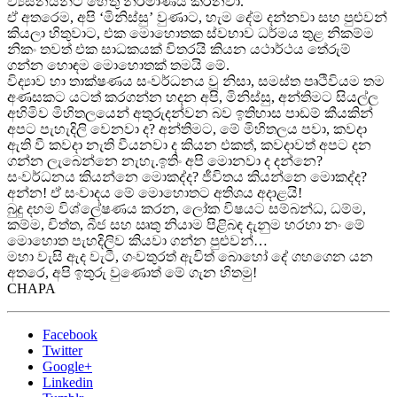
ව්‍යසනයන්ට හේතු නිර්මාණය කරනවා.
ඒ අතරෙම, අපි ‘මිනිස්සු’ වුණාට, හැම දේම දන්නවා සහ පුළුවන්
කියලා හිතුවාට, එක මොහොතක ස්වභාව ධර්මය තුළ නිකම්ම
නිකං තවත් එක සාධකයක් විතරයි කියන යථාර්ථය තේරුම්
ගන්න හොඳම මොහොතක් තමයි මේ.
විද්‍යාව හා තාක්ෂණය සංවර්ධනය වූ නිසා, සමස්ත පෘථිවියම තම
අණසකට යටත් කරගන්න හදන අපි, මිනිස්සු, අන්තිමට සියල්ල
අහිමිව මිහිතලයෙන් අතුරුදන්වන බව ඉතිහාස පාඩම් කීයකින්
අපට පැහැදිලි වෙනවා ද? අන්තිමට, මේ මිහිතලය පවා, කවදා
ඇති වී කවදා නැති වීයනවා ද කියන එකත්, කවදාවත් අපට දන
ගන්න ලැබෙන්නෙ නැහැ.ඉතිං අපි මොනවා ද දන්නෙ?
සංවර්ධනය කියන්නෙ මොකද්ද? ජීවිතය කියන්නෙ මොකද්ද?
අන්න! ඒ සංවාදය මේ මොහොතට අතිශය අදාළයි!
බුදු දහම විශ්ලේෂණය කරන, ලෝක විෂයට සම්බන්ධ, ධම්ම,
කම්ම, චිත්ත, බීජ සහ ඍතු නියාම පිළිබඳ දැනුම හරහා නං මේ
මොහොත පැහදිලිව කියවා ගන්න පුළුවන්…
මහා වැසි ඇද වැටී, ගංවතුරත් ඇවිත් බොහෝ දේ ගහගෙන යන
අතරෙ, අපි ඉතුරු වුණොත් මේ ගැන හිතමු!
CHAPA
Facebook
Twitter
Google+
Linkedin