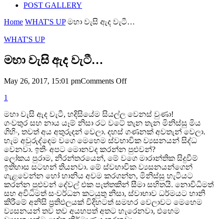
POST GALLERY
Home
WHAT'S UP
මහා වැසි ඇද වැටී…
WHAT'S UP
මහා වැසි ඇද වැටී…
on
May 26, 2017, 15:01 pm
Comments Off
මහා
1
වැසි
ඇද
මහා වැසි ඇද වැටී, හදිසියේම සියල්ල වෙනස් වුණා!
වැටී…
ගංවතුර සහ නාය යෑම් නිසා රට වටේ තැන තැන මිනිස්සු මිය
ගිහිං, තවත් අය අතුරුදන් වෙලා. දහස් ගණනක් අවතැන් වෙලා.
හැම අවුරුද්දෙම වගෙ මෙහෙම ස්වභාවික ව්‍යසනයන් සිද්ධ
වෙනවා. ඉතිං අපට මොනවද කරන්න පුළුවන්?
ලෝකය පුරාම, නිරන්තරයෙන්, මේ වගෙ මාරාන්තික සිදුවීම්
ඉතිහාස සටහන් තියනවා. මේ ස්වභාවික ව්‍යසනයන්ගෙන්
ගැළවෙන්න හෝ හානිය අවම කරගන්න, මිනිස්සු හැටියට
කරන්න පුළුවන් දේවල් එක පැත්තකින් සීමා සහිතයි. නොවිධිමත්
සහ අවිධිමත් සංවර්ධන කටයුතු නිසා, ස්වාභාව ධර්මයට හානි
කිරීමේ අනිසි ප්‍රතිඵලයක් විදිහටත් සමහර වෙලාවට මෙහෙම
ව්‍යසනයන් තව තව අයහපත් අතට හැරෙනවා, එහෙම