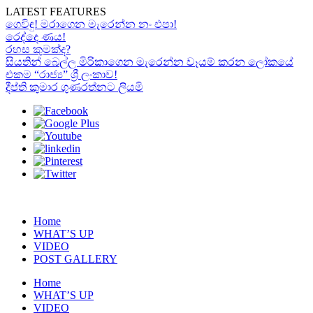
LATEST FEATURES
ගෙවිඳු! මරාගෙන මැරෙන්න නං එපා!
රෙද්දෙ ණය!
රහස කුමක්ද?
සියතින් බෙල්ල මිරිකාගෙන මැරෙන්න වෑයම් කරන ලෝකයේ
එකම “රාජ්‍ය” ශ්‍රී ලංකාව!
දීප්ති කුමාර ගුණරත්නට ලියමි
Home
WHAT’S UP
VIDEO
POST GALLERY
Home
WHAT’S UP
VIDEO