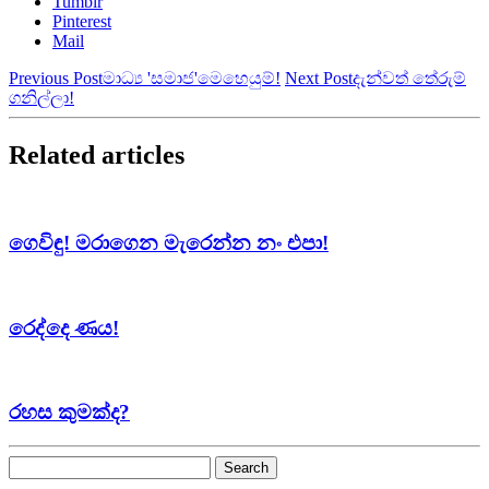
Tumblr
Pinterest
Mail
Previous Post
මාධ්‍ය 'සමාජ'මෙහෙයුම්!
Next Post
දැන්වත් තේරුම්
ගනිල්ලා!
Related articles
ගෙවිඳු! මරාගෙන මැරෙන්න නං එපා!
රෙද්දෙ ණය!
රහස කුමක්ද?
Search
for: