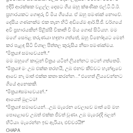
ඉදිරි ආරක්ෂක වළල්ල දෙසට ගිය ඔහු ක්ෂණික එල්.ටී.ටී.ඊ.
ප්‍රහාරයකට ගොදුරු වී මිය ගියේය. ඒ ඔහු පමණක් නොවේ.
දෙසිය ගණනක්ම එක තැන හිටි අඩියේම ආර්.පී.ජී. වර්ගයේ
අවි ප්‍රහාරයකින් පිළිස්සී විකෘති වී මිය ගොස් සිටියහ. මම
මගේ සෙබළ තරුණයා හඳුනා ගත්තේ, ඔහු විනෝදයට මෙන්
කර පැළඳ සිටි විශාල පිත්තල කුරුසිය නිසා පමණක්මය.
”මිත්‍රයා! සමාවෙයන්!..”
මම ඔහුගේ කාටුන් චිත්‍රය යටින් ලියන්නට පටන් ගත්තෙමි.
”මිත්‍රයා! මං උඹ එක්ක තරහයි, උඹ එනව කිව්වට හැන්දෑවෙ
ආවෙ නෑ මාත් එක්ක කතා කරන්න…” එහෙත් ලියවෙන්නට
ගියේ අනෙකකි.
”මිත්‍රයා!සමාවෙයන්..”
ආයෙත් මුලටම!
“මිත්‍රයා! සමාවෙයන්…උඹ මැරෙන වෙලාවෙ මාත් මේ මහ
පොළොවෙ උඹත් එක්ක ජීවත් වුණා. උඹ මැරෙද්දි බලන්
හිටියා. මැරෙන්න ඉඩ ඇරියා, එච්චරයි!!”
CHAPA