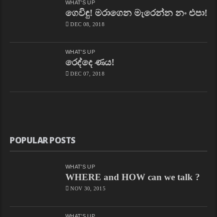
WHAT'S UP
ගෙවිඳු! මරාගෙන මැරෙන්න නං එපා!
DEC 08, 2018
WHAT'S UP
රෙද්දෙ ණය!
DEC 07, 2018
POPULAR POSTS
WHAT'S UP
WHERE and HOW can we talk ?
NOV 30, 2015
WHAT'S UP