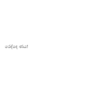
රෙද්දෙ ණය!