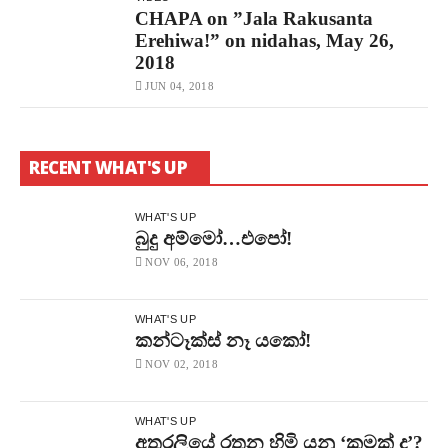
CHAPA on ”Jala Rakusanta
Erehiwa!” on nidahas, May 26,
2018
JUN 04, 2018
RECENT WHAT'S UP
WHAT'S UP
බුදු අම්මෝ…එපෝ!
NOV 06, 2018
WHAT'S UP
කන්ටෑක්ස් නෑ යකෝ!
NOV 02, 2018
WHAT'S UP
අතුරලියේ රතන හිමි යනු ‘කුමක් ද’?