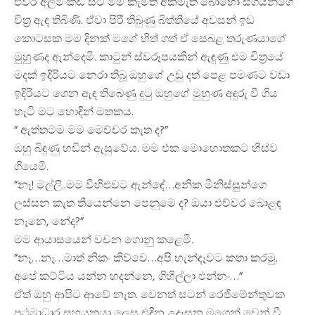
එවර අලිමංකඩ සිටි මම කැමති අකමැති බොහෝ සගයින්ගේ
චිත්‍ර ඇඳ තිබිණි. ඒවා පිරී තිබුණු බිත්තියේ අවසන් ඉඩ
කොටසක මම දිනක් මගේ හිත් ගත් ඒ සෙබළ තරුණයාගේ
මුහුණද ඇන්දෙමි. කාටුන් ස්වරූපයකින් ඇඳුණු එම චිත්‍රයේ
මදක් ඉදිරියට නෙරා තිබූ ඔහුගේ උඩු දත් පෙළ පමණට වඩා
ඉදිරියට ගෙන ඇඳ තිබෙණු දුටු ඔහුගේ මුහුණ අඳුරු වී ගිය
හැටි මට හොඳින් මතකය.
” ඇත්තටම මම මෙච්චර කැත ද?”
ඔහු බිඳුණු හඬින් ඇසුවේය. මම එක මොහොතකට හිස්ව
ගියෙමි.
”නෑ! මල්ලි..මම විහිළුවට ඇන්ඳේ…අනික මිනිස්සුන්ගෙ
ලස්සන කැත තියෙන්නෙ පෙනුමෙ ද? ඔයා එච්චර බොළඳ
නෑනෙ, නේද?”
මම ආයාසයෙන් වචන ගොනු කළෙමි.
”නෑ…නෑ…මාත් නිකං කිව්වෙ…අපි හැන්දෑවට කතා කරමු.
අපේ කට්ටිය යන්න හදන්නෙ, ගිහිල්ලා එන්නං…”
ඒත් ඔහු ආපිට ආවේ නැත. වෙනත් සටන් රෙජිමේන්තුවක
ප්‍රථමාධාර සහයකයා ලෙස එදින උදෑසන මගෙන් වෙන් වී