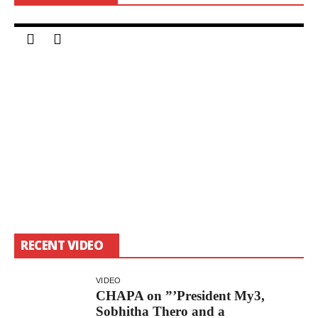
3, 2018
S
RECENT VIDEO
VIDEO
CHAPA on ”’President My3,
Sobhitha Thero and a