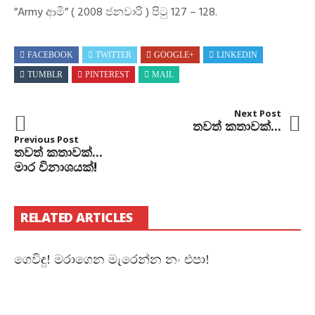
”Army ආමි” ( 2008 ජනවාරි ) පිටු 127 – 128.
FACEBOOK
TWITTER
GOOGLE+
LINKEDIN
TUMBLR
PINTEREST
MAIL
Next Post
තවත් කතාවක්...
Previous Post
තවත් කතාවක්...
මාර විනාශයක්!
RELATED ARTICLES
ගෙවිඳු! මරාගෙන මැරෙන්න නං එපා!