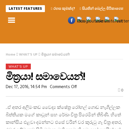
රහස කුමක්ද?
සියතින් බෙල්ල මිරිකාගෙන මැරෙ
LATEST FEATURES
Home
WHAT'S UP
මිත්‍රයා! සමාවෙයන්!
WHAT'S UP
මිත්‍රයා! සමාවෙයන්!
On
Dec 17, 2016, 14:54 Pm
Comments Off
0
මිත්‍රයා!
සමාවෙයන්!
..ඒ අතර අලිමංකඩ වෛද්‍ය ක්ෂේත්‍ර රෝහල් ගොඩ නැගිල්ලක
බිත්තියක මගේ කාටූන් සහ රේඛා චිත්‍ර පිරෙමින් තිබිණි. හිතේ
කාන්සිය එළවා දමන්නට එසේ වරින් වර කුරුටු ගෑ චිත්‍ර අතර,