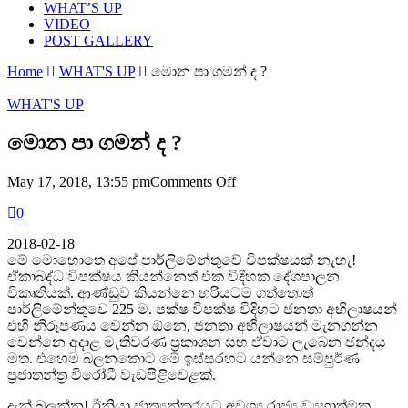
WHAT’S UP
VIDEO
POST GALLERY
Home
WHAT'S UP
මොන පා ගමන් ද ?
WHAT'S UP
මොන පා ගමන් ද ?
on
May 17, 2018, 13:55 pm
Comments Off
මොන
0
පා
ගමන්
2018-02-18
ද
මේ මොහොතෙ අපේ පාර්ලිමේන්තුවේ විපක්ෂයක් නැහැ!
?
ඒකාබද්ධ විපක්ෂය කියන්නෙත් එක විදිහක දේශපාලන
විකෘතියක්. ආණ්ඩුව කියන්නෙ හරියටම ගත්තොත්
පාර්ලිමේන්තුවෙ 225 ම. පක්ෂ විපක්ෂ විදිහට ජනතා අභිලාෂයන්
එහි නිරූපණය වෙන්න ඕනෙ, ජනතා අභිලාෂයන් මැනගන්න
වෙන්නෙ අදාළ මැතිවරණ ප්‍රකාශන සහ ඒවාට ලැබෙන ඡන්දය
මත. එහෙම බලනකොට මේ ඉස්සරහට යන්නෙ සම්පුර්ණ
ප්‍රජාතන්ත්‍ර විරෝධී වැඩපිළිවෙළක්.
දැන් බලන්න! ඊනියා ජාත්‍යන්තරයට අවශ්‍ය රාජ්‍ය ව්‍යුහාත්මක