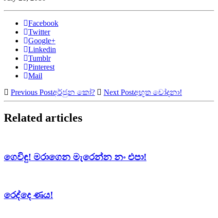
Facebook
Twitter
Google+
Linkedin
Tumblr
Pinterest
Mail
Previous Post
අර්ජුන කෝ?
Next Post
අභූත චෝදනා!
Related articles
ගෙවිඳු! මරාගෙන මැරෙන්න නං එපා!
රෙද්දෙ ණය!