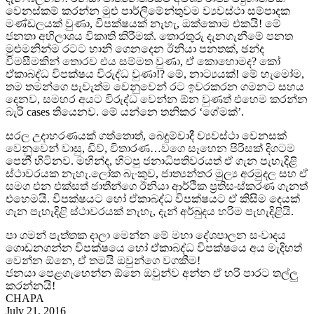
වෙනස්කම් කරන්න මුළු පාර්ලිමේන්තුවම ව්‍යවස්ථා සම්පාදක
මණ්ඩලයක් වුණා, විපක්ෂයක් නැහැ, ඔක්කොම එකයි! මේ
ජනතා අභිලාශය විකෘති කිරීමක්. තොරතුරු දැනගැනීමේ පනත
මුළුමනින්ම රටට හානි ගෙනදෙන ඊනියා පනතක්, ඡන්ද
විමසීමකින් තොරව එය සම්මත වුණා, ඒ කොහොමද? කෝ
ඒකාබද්ධ විපක්ෂය විරුද්ධ වුණා!? මේ, නාට්‍යයක්! මේ හැමෝම,
තම තමන්ගෙ පැවැත්ම වෙනුවෙන් රට ඉවරකරන ගමනට සහය
දෙනව, සමහර අයට විරුද්ධ වෙන්න ඕන වුණත් එහෙම කරන්න
බැරි cases තියෙනව. මේ යන්නෙ තනිකර ‘ගේමක්’.
සරල උදාහරණයක් ගත්තොත්, බෙදුම්වාදී ව්‍යවස්ථා වෙනසක්
වෙනුවෙන් වාසු, ඩිව්, විතාරණ…වගෙ සෑහෙන පිරිසක් දිගටම
පෙනී හිටිනව. මහින්ද, හිටපු ජනාධිපතිවරයත් ඒ ගැන පැහැදිළි
ස්ථාවරයක නැහැ.ලෝක බැංකුව, ජාත්‍යන්තර මුල්‍ය අරමුදල සහ ඒ
සමග එන එක්සත් ජාතීන්ගෙ ඊනියා ආර්ථික ප්‍රතිසංස්කරණ ගැනත්
එහෙමයි. විපක්ෂයට හෝ ඒකාබද්ධ විපක්ෂයට ඒ කිසිම දෙයක්
ගැන පැහැදිළි ස්ථාවරයක් නැහැ, දැන් අර්බුදය හරිම පැහැදිළියි.
පා ගමන් පැත්තක දාලා මෙන්න මේ මහා දේශපාලන සංවාදය
ගොඩනගන්න විපක්ෂයෙ හෝ ඒකාබද්ධ විපක්ෂයෙ අය මැදිහත්
වෙන්න ඕනෙ, ඒ තමයි ඔවුන්ගෙ වගකීම!
ජනයා පෙළගැහෙන්න ඕනෙ ඔවුන්ව අන්න ඒ හරි පාරට තල්ලු
කරන්නයි!
CHAPA
July 21, 2016