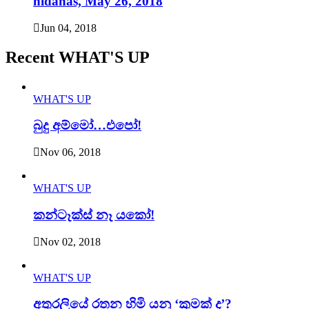
nidahas, May 26, 2018
Jun 04, 2018
Recent WHAT'S UP
WHAT'S UP
බුදු අම්මෝ…එපෝ!
Nov 06, 2018
WHAT'S UP
කන්ටෑක්ස් නෑ යකෝ!
Nov 02, 2018
WHAT'S UP
අතුරලියේ රතන හිමි යනු ‘කුමක් ද’?