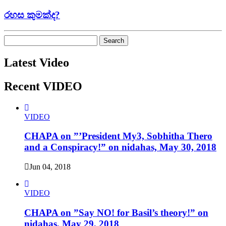
රහස කුමක්ද?
Search
for:
Latest Video
Recent VIDEO
VIDEO
CHAPA on ”’President My3, Sobhitha Thero
and a Conspiracy!” on nidahas, May 30, 2018
Jun 04, 2018
VIDEO
CHAPA on ”Say NO! for Basil’s theory!” on
nidahas, May 29, 2018