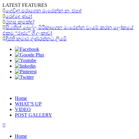
LATEST FEATURES
ගෙවිඳු! මරාගෙන මැරෙන්න නං එපා!
රෙද්දෙ ණය!
රහස කුමක්ද?
සියතින් බෙල්ල මිරිකාගෙන මැරෙන්න වෑයම් කරන ලෝකයේ
එකම “රාජ්‍ය” ශ්‍රී ලංකාව!
දීප්ති කුමාර ගුණරත්නට ලියමි
Home
WHAT’S UP
VIDEO
POST GALLERY
Home