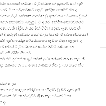
ත සහ මම සහභාගී කරවන වැඩසටහනක් සුදානම් කර ඇති
යෙමි. ටික වේලාවකට පසුව ඉන්දික තොටවත්ත ද
 හෝ අදාළ වැඩ සටහන ආරම්භ වූ අතර එය මෙහෙය වුයේ
සටහන ඉතාමත්ම උණුසුම් වූ අතර, ඉන්දික තොටවත්තට
ාවැකි ඉදිරිපත් කරමින් විවිධ දේශපාලන ව්‍යපෘති
දි කරුණු සහිතව පෙන්වා දුන්නෙමි. ඒ සම්බන්ධයෙන්
 ගුප්ත ශාස්ත්‍ර පර්යේෂකයෙකු වන විද්‍යා කුලපති ද
ඳහාම තවත් වැඩසටහනක් කරන බවට එකිනෙකා
පි විසිර ගියෙමු.
 මම දුරකථන ඇමතුමක් ලබා ගත්තේ Peo tv තුළ ශ්‍රී
ු කියූ කතාවෙන් මම මොහොතකට හිස් වූ බව ඔබට කිව
ුණක් නැත!
ක දේශපාලන නිරුවත හෙළිදරව් වූ බව දැන් ඉතිං
ෙක් බව තහවුරුවීම ශ්‍රී tv තුළ මෙසේ මකා
ු ද?