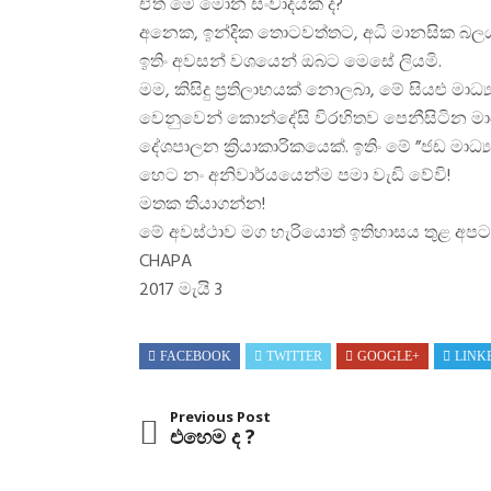
ඒත් මේ මොන සංවාදයක් ද?
අනෙක, ඉන්දික තොටවත්තට, අධි මානසික බලයක් 
ඉතිං අවසන් වශයෙන් ඔබට මෙසේ ලියමි.
මම, කිසිදු ප්‍රතිලාභයක් නොලබා, මේ සියළු 
වෙනුවෙන් කොන්දේසි විරහිතව පෙනීසිටින මාධ්‍
දේශපාලන ක්‍රියාකාරිකයෙක්. ඉතිං මේ ”ජඩ මා
හෙට නං අනිවාර්යයෙන්ම පමා වැඩි වේවි!
මතක තියාගන්න!
මේ අවස්ථාව මග හැරියොත් ඉතිහාසය තුළ අපට
CHAPA
2017 මැයි 3
FACEBOOK
TWITTER
GOOGLE+
LINK
Previous Post
එහෙම ද ?