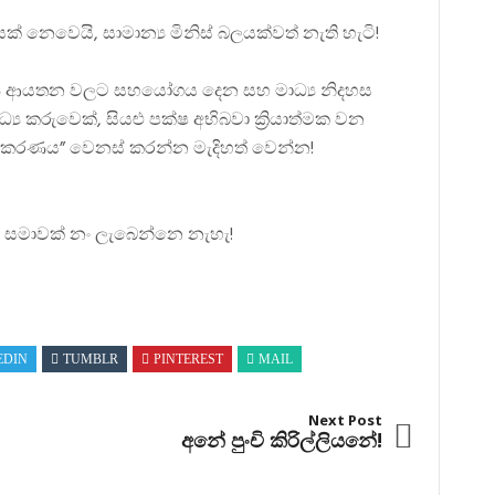
නෙවෙයි, සාමාන්‍ය මිනිස් බලයක්වත් නැති හැටි!
මාධ්‍ය ආයතන වලට සහයෝගය දෙන සහ මාධ්‍ය නිදහස
ය කරුවෙක්, සියළු පක්ෂ අභිබවා ක්‍රියාත්මක වන
ධ්‍යකරණය” වෙනස් කරන්න මැදිහත් වෙන්න!
 සමාවක් නං ලැබෙන්නෙ නැහැ!
EDIN
TUMBLR
PINTEREST
MAIL
Next Post
අනේ පුංචි කිරිල්ලියනේ!