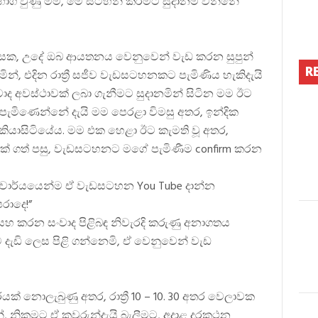
ගී වුණු මම, මේ සටහන් කිරීමට සුදානම් වන්නේ
වසක, උදේ ඔබ ආයතනය වෙනුවෙන් වැඩ කරන සුපුන්
R
න්, එදින රාත්‍රී සජීව වැඩසටහනකට පැමිණිය හැකිදැයි
 අවස්ථාවක් ලබා ගැනීමට සුදානමින් සිටින මම ඊට
පැමිණෙන්නේ දැයි මම පෙරළා විමසු අතර, ඉන්දික
ියාසිටියේය. මම එක හෙළා ඊට කැමති වූ අතර,
 ගත් පසු, වැඩසටහනට මගේ පැමිණීම confirm කරන
වාර්යයෙන්ම ඒ වැඩසටහන You Tube දාන්න
රාදෙ!”
හ කරන සංවාද පිළිබඳ නිවැරදි කරුණු අනාගතය
 දැඩි ලෙස පිළි ගන්නෙමි, ඒ වෙනුවෙන් වැඩ
ිචාරයක් නොලැබුණු අතර, රාත්‍රී 10 – 10. 30 අතර වෙලාවක
්, නිකමට ඒ කවුරුන්දැයි බැලීමට, අදාළ දුරකථන