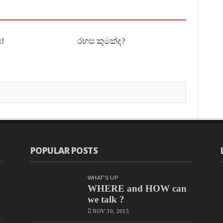
!
රහස කුමක්ද?
POPULAR POSTS
WHAT'S UP
WHERE and HOW can
we talk ?
NOV 30, 2015