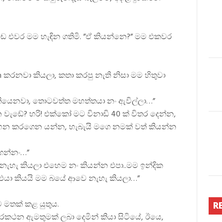
ඬ එවර මම හැඳින ගතිමි. ”ඒ කියන්නෙ?” මම එකවර
rm කරනවා කියලා, කතා කරපු නැති නිසා මම හිතුවා
තියෙනවා, තොටවත්ත මහත්තයා නං ඇවිල්ලා…”
වැඩේ? හරි! එක්කෝ මට විනාඩි 40 ක් විතර දෙන්න,
න කරගෙන යන්න, හැබැයි මගෙ නමක් වත් කියන්න
ගන්නං…”
 නැහැ කියලා එහෙම නං කියන්න එපා..මම ඉන්දික
ා කියයි මම බයේ ආවෙ නැහැ කියලා…”
ව මතක් කළ යුතුය.
R
 දුරකථන ඇමතුමක් ලබා දෙමින් කියා සිටියේ, ඊයෙ,