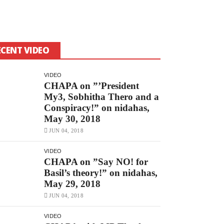
ECENT VIDEO
VIDEO
CHAPA on ”’President
My3, Sobhitha Thero and a
Conspiracy!” on nidahas,
May 30, 2018
JUN 04, 2018
VIDEO
CHAPA on ”Say NO! for
Basil’s theory!” on nidahas,
May 29, 2018
JUN 04, 2018
VIDEO