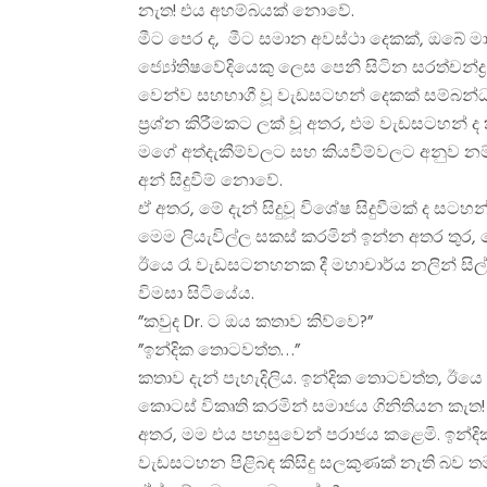
නැත! එය අහම්බයක් නොවේ.
මීට පෙර ද, මීට සමාන අවස්ථා දෙකක්, ඔබේ මා
ජ්‍යෝතිෂවේදියෙකු ලෙස පෙනී සිටින සරත්චන
වෙන්ව සහභාගී වූ වැඩසටහන් දෙකක් සම්බන්ධව
ප්‍රශ්න කිරීමකට ලක් වූ අතර, එම වැඩසටහන් 
මගේ අත්දැකීම්වලට සහ කියවීම්වලට අනුව න
අන් සිදුවීම් නොවේ.
ඒ අතර, මේ දැන් සිදුවූ විශේෂ සිදුවීමක් ද ස
මෙම ලියැවිල්ල සකස් කරමින් ඉන්න අතර තුර,
ඊයෙ රෑ වැඩසටනහනක දී මහාචාර්ය නලින් සිල්ව
විමසා සිටියේය.
”කවුද Dr. ට ඔය කතාව කිව්වෙ?”
”ඉන්දික තොටවත්ත…”
කතාව දැන් පැහැදිලිය. ඉන්දික තොටවත්ත, 
කොටස් විකෘති කරමින් සමාජය ගිනිතියන කැත
අතර, මම එය පහසුවෙන් පරාජය කළෙමි. ඉන්දික
වැඩසටහන පිළිබඳ කිසිදු සලකුණක් නැති බව ත