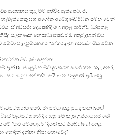
ධ්‍ය ආයතනය තුළ මම අත්විඳ ඇත්තෙමි. ඒ,
්ද්‍ර නැමැත්තෙකු සහ අශෝක අබේගුණවර්ධන සමඟ වෙන්
ය. ඒ අවස්ථා දෙකෙහිදී ම ද අදාළ පාර්ශ්ව බරපතළ
ද කිසිදු සලකුණක් නොතබා එකවර ම අතුරුදහන් විය.
ම් මේවා සැලසුම්සහගත ”දේශපාලන අපරාධ” මිස වෙන
ටහන් කරන්න මට ඉඩ දෙන්න!
 මේ දැන් Dr. ජයසුමන මට දුරකථනයෙන් කතා කළ අතර,
ා සහ ඔහුට තක්කඩි! යැයි බැන වැදුණේ දැයි ඔහු
ඊයෙ වැඩසටහනට පෙර, මා සමඟ කළ සුහද කතා බහේ
! ඊයේ වැඩසටහනේ දී ද ඔහු මේ කැත උත්සාහයම ගත්
 මේ ”කළු මෙහෙයුම” දියත් කර තිබෙන්නේ අදාළ
මා හොඳින් දන්නා නිසා නොවේද?