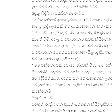
වැඩසටහනට, ඉන්දික තොටවත්ත ට එදිරිව සහභා
ඉතාමත්ම බරපතළ සිද්ධියක් සම්බන්ධව යි.
අදාළ සිද්ධිය සැකවින් මෙසේය;
පසුගිය සතියේ අඟහරුවාදා හෝ ඊට අසන්න ද
නම් වූ පුද්ගලයෙක් මට දුරකථනයෙන් කතා කරමි
විමසුවේය. හැකි සෑම මොහොතකම, ඕනෑම සංවාද
කැමති වීමි. අදාළ වැඩසටහනට තවත් කිසිවෙක් 
තොටවත්ත ද ඒ සඳහා පැමිණෙන බව එවිට ඔහු ක
වැඩසටහන මෙහෙයවන කෙනා පිළිබඳ තීරණයක්
බව හෙතෙම පැහැදිලි කළේය.
” මම එන්නෙ, එක පොරොන්දුවක් පිට…මට අනි
ඕනෙමයි…නැත්තං මම එන්නෙ නැහැ, කාලය අප
අප ඉදිරිපත්කරන අදහස් සහ ගොඩනගන්න උත්ස
වෙනුවෙන් සටහන් කර තැබීම අත්‍යවශ්‍ය බව මම
කරන්නෙමි.
ඔහු එකඟ විය.
එහෙත්, රාත්‍රිය වන තුරුත් ඔහුගෙන් කිසිදු ප්‍රත
මගේ දුරකථනයට Ring cut දෙකක් ලැබුණු බැවින