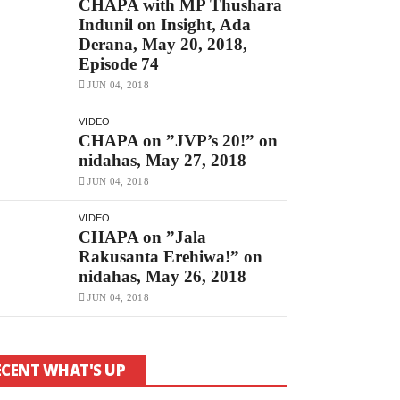
CHAPA with MP Thushara
Indunil on Insight, Ada
Derana, May 20, 2018,
Episode 74
JUN 04, 2018
VIDEO
CHAPA on ”JVP’s 20!” on
nidahas, May 27, 2018
JUN 04, 2018
VIDEO
CHAPA on ”Jala
Rakusanta Erehiwa!” on
nidahas, May 26, 2018
JUN 04, 2018
ECENT WHAT'S UP