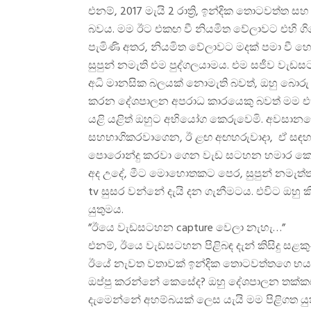
එනම්, 2017 මැයි 2 රාත්‍රි, ඉන්දික තොටවත්
බවය. මම ඊට එකඟ වී නියමිත වේලාවට එහි ගි
පැමිණි අතර, නියමිත වේලාවට මදක් පමා වී
සුපුන් නමැති එම පුද්ගලයාමය. එම සජීව වැඩ
අධි මානසික බලයක් නොමැති බවත්, ඔහු බොරු අන
කරන දේශපාලන අපරාධ කාරයෙකු බවත් මම එහි 
යළි යළිත් ඔහුට අභියෝග කෙරුවෙමි. අවසානයේදී,
සහභාගිකරවාගෙන, ඊ ළඟ අඟහරුවාදා, ඒ ස
පොරොන්දු කරවා ගෙන වැඩ සටහන හමාර කොට අ
අද උදේ, මීට මොහොතකට පෙර, සුපුන් නමැත්තාට
tv සුසර වන්නේ දැයි දන ගැනීමටය. එවිට ඔහ
යුතුමය.
”ඊයෙ වැඩසටහන capture වෙලා නැහැ…”
එනම්, ඊයෙ වැඩසටහන පිළිබඳ දැන් කිසිදු සළක
ඊයේ නැවත වතාවක් ඉන්දික තොටවත්තගෙ භයාන
ඔප්පු කරන්නේ කෙසේද? ඔහු දේශපාලන තක්කඩිය
දැමෙන්නේ අහම්බයක් ලෙස යැයි මම පිළිගත යුත