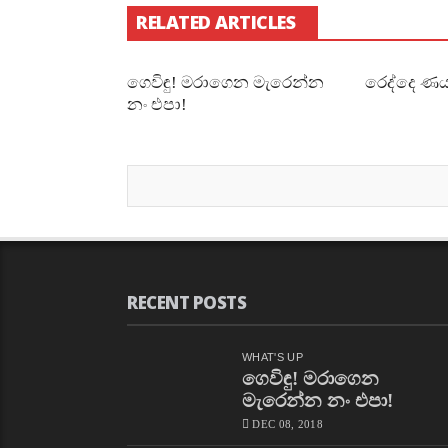
RELATED ARTICLES
ගෙවිඳු! මරාගෙන මැරෙන්න
රෙද්දෙ ණය
නං එපා!
RECENT POSTS
WHAT'S UP
ගෙවිඳු! මරාගෙන
මැරෙන්න නං එපා!
DEC 08, 2018