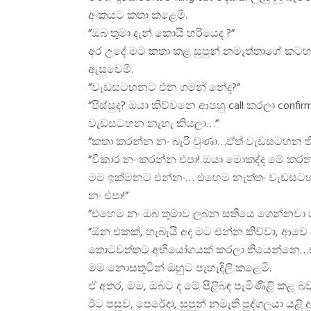
අංකයට කතා කළෙමි.
”ඔබ තුමා දැන් කොයි හරියෙද ?”
අර උදේ මට කතා කළ සුපුන් නමැත්තාගේ කටහ
ඇසුවෙමි.
”වැඩසටහනට එන ගමන් නේද?”
”පිස්සුද? ඔයා කිව්වනෙ ආපහු call කරලා confi
වැඩසටහන නැහැ කියලා…”
”කතා කරන්න නං බැරි වුණා…ඒත් වැඩසටහන 
”විකාර නං කරන්න එපා! ඔයා මොකද්ද මේ කරන 
මම ඉක්මනට එන්නං… එහෙම නැත්තං වැඩසටහ
නං එපා!”
”එහෙම නං ඔබ තුමාව ලබන සතියෙ ගෙන්නවා 
”ඕන එකක්, හැබැයි අද මට එන්න කිව්වා, ආවෙ
තොටවත්තට අභියෝගයක් කරලා තියෙන්නෙ…එය
මම නොසතුටින් ඔහුට පැහැදිලි කළෙමි.
ඒ අතර, මම, ඔබට ද මේ පිළිබඳ පැමිණිළි කළ බ
ඊට පසුව, පෙරේදා, සුපුන් නමැති පුද්ගලයා යළි