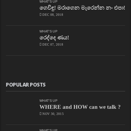
WHAT'S UP
ගෙවිඳු! මරාගෙන මැරෙන්න නං එපා!
DEC 08, 2018
WHAT'S UP
රෙද්දෙ ණය!
DEC 07, 2018
POPULAR POSTS
WHAT'S UP
WHERE and HOW can we talk ?
NOV 30, 2015
WHAT'S UP