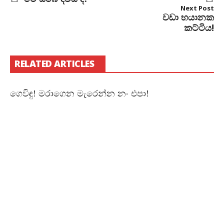
Next Post
වඩා භයානක
කට්ටිය!
RELATED ARTICLES
ගෙවිඳු! මරාගෙන මැරෙන්න නං එපා!