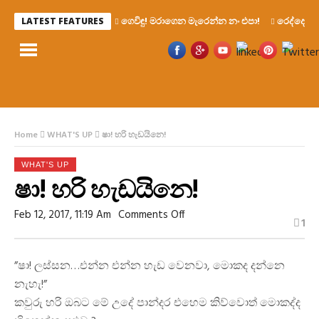
ගෙවිඳු! මරාගෙන මැරෙන්න නං එපා!
රෙද්දෙ ණ
LATEST FEATURES
Home
WHAT'S UP
ෂා! හරි හැඩයිනෙ!
WHAT'S UP
ෂා! හරි හැඩයිනෙ!
On
Feb 12, 2017, 11:19 Am
Comments Off
1
ෂා!
හරි
හැඩයිනෙ!
”ෂා! ලස්සන…එන්න එන්න හැඩ වෙනවා, මොකද දන්නෙ
නැහැ!”
කවුරු හරි ඔබට මේ උදේ පාන්දර එහෙම කිව්වොත් මොකද්ද