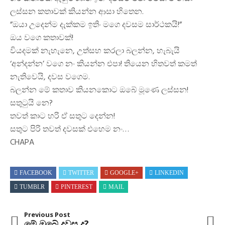
ලස්සන කතාවක් කියන්න ආසා හිතෙන.
”ඔයා උදෙන්ම දැක්කම ඉතිං මගෙ දවසම සාර්ථකයි!”
ඔය වගෙ කතාවක්!
වියදමක් නැහැනෙ, උත්සහ කරලා බලන්න, හැබැයි
‘අන්දන්න’ වගෙ නං කියන්න එපා! තියෙන හිතවත් කමත්
නැතිවෙයි, දවස වගෙම.
බලන්න මේ කතාව කියනකොට ඔබේ මූණෙ ලස්සන!
සතුටුයි නෙ?
තවත් කාට හරි ඒ සතුට දෙන්න!
සතුට පිරි තවත් දවසක් එහෙම නං…
CHAPA
FACEBOOK
TWITTER
GOOGLE+
LINKEDIN
TUMBLR
PINTEREST
MAIL
Previous Post
මේ ඔබේ දවස ද?