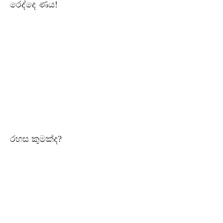
රෙද්දෙ ණය!
රහස කුමක්ද?