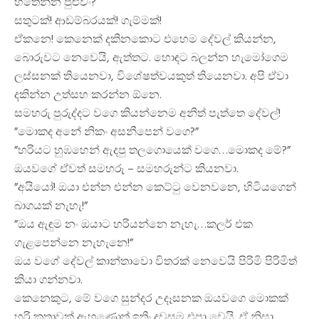
හිතෙන්න පුළුවං?
සතුටක්! ආඩම්බරයක්! ගැම්මක්!
ඒකනෙ! කෙනෙක් දකිනකොට එහෙම දේවල් කියන්න,
බොරුවට නෙවෙයි, ඇත්තට. හොඳට බලන්න හැමෝගෙම
ලස්සනක් තියෙනවා, විශේෂත්වයකුත් තියෙනවා. අපි ඒවා
දකින්න උත්සහ කරන්න ඕනෙ.
සමහරු පුරුද්දට වගෙ කියන්නෙම අනිත් පැත්තෙ දේවල්!
”මොකද අනේ නිකං අසනීපෙන් වගෙ?”
”හරියට හුඹහෙන් ඇදපු තලගොයෙක් වගෙ…මොකද මේ?”
ඔයවගේ ඒවත් සමහරු – සමහරුන්ට කියනවා.
”අයියෝ! ඔයා එන්න එන්න කෙට්ටු වෙනවනෙ, හිටියගෙන්
බාගයක් නැහැ!”
”ඔය ඇඳුම නං ඔයාට හරියන්නෙ නැහැ…කලර් එක
ගැළපෙන්නෙ නැහැනෙ!”
ඔය වගේ දේවල් කාන්තාවො විතරක් නෙවෙයි පිරිමි පිරිමිත්
කියා ගන්නවා.
කෙනෙකුට, මේ වගෙ සුන්දර උදෑසනක ඔයවගෙ මොකක්
හරි කතාවක් ඇහුණොත් ඉතිං දවසම එපා වෙයි. ඒ නිසා