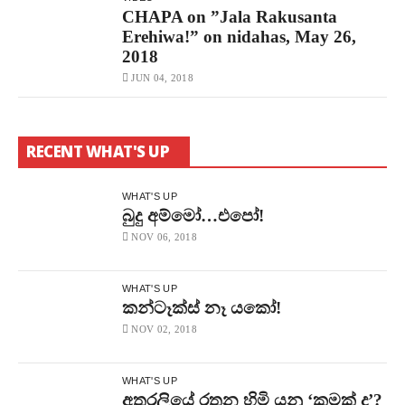
CHAPA on ”Jala Rakusanta
Erehiwa!” on nidahas, May 26,
2018
JUN 04, 2018
RECENT WHAT'S UP
WHAT'S UP
බුදු අම්මෝ…එපෝ!
NOV 06, 2018
WHAT'S UP
කන්ටෑක්ස් නෑ යකෝ!
NOV 02, 2018
WHAT'S UP
අතුරලියේ රතන හිමි යනු ‘කුමක් ද’?