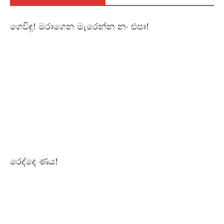
ගෙවිඳු! මරාගෙන මැරෙන්න නං එපා!
රෙද්දෙ ණය!