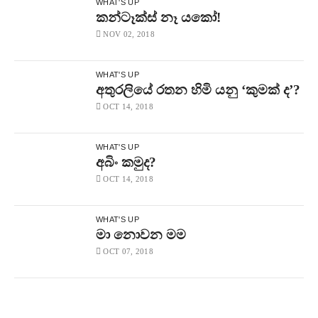
WHAT'S UP
කන්ටෑක්ස් නෑ යකෝ!
NOV 02, 2018
WHAT'S UP
අතුරලියේ රතන හිමි යනු ‘කුමක් ද’?
OCT 14, 2018
WHAT'S UP
අබිං කමුද?
OCT 14, 2018
WHAT'S UP
මා නොවන මම
OCT 07, 2018