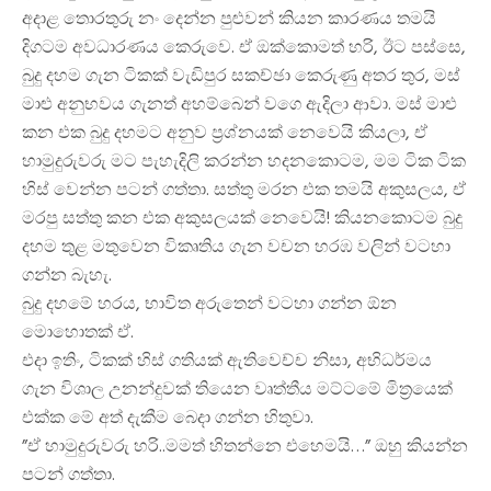
අදාළ තොරතුරු නං දෙන්න පුළුවන් කියන කාරණය තමයි
දිගටම අවධාරණය කෙරුවෙ. ඒ ඔක්කොමත් හරි, ඊට පස්සෙ,
බුදු දහම ගැන ටිකක් වැඩිපුර සකච්ඡා කෙරුණු අතර තුර, මස්
මාළු අනුභවය ගැනත් අහම්බෙන් වගෙ ඇදිලා ආවා. මස් මාළු
කන එක බුදු දහමට අනුව ප්‍රශ්නයක් නෙවෙයි කියලා, ඒ
හාමුදුරුවරු මට පැහැදිලි කරන්න හදනකොටම, මම ටික ටික
හිස් වෙන්න පටන් ගත්තා. සත්තු මරන එක තමයි අකුසලය, ඒ
මරපු සත්තු කන එක අකුසලයක් නෙවෙයි! කියනකොටම බුදු
දහම තුළ මතුවෙන විකෘතිය ගැන වචන හරඹ වලින් වටහා
ගන්න බැහැ.
බුදු දහමේ හරය, භාවිත අරුතෙන් වටහා ගන්න ඕන
මොහොතක් ඒ.
එදා ඉතිං, ටිකක් හිස් ගතියක් ඇතිවෙච්ච නිසා, අභිධර්මය
ගැන විශාල උනන්දුවක් තියෙන වෘත්තීය මට්ටමේ මිත්‍රයෙක්
එක්ක මේ අත් දැකීම බෙදා ගන්න හිතුවා.
”ඒ හාමුදුරුවරු හරි..මමත් හිතන්නෙ එහෙමයි…” ඔහු කියන්න
පටන් ගත්තා.