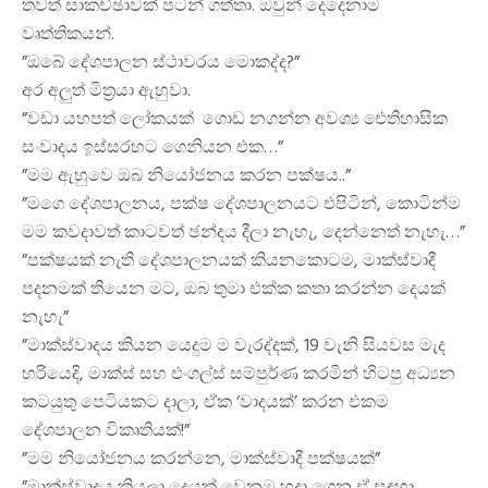
තවත් සාකච්ඡාවක් පටන් ගත්තා. ඔවුන් දෙදෙනාම
වෘත්තිකයන්.
”ඔබේ දේශපාලන ස්ථාවරය මොකද්ද?”
අර අලුත් මිත්‍රයා ඇහුවා.
”වඩා යහපත් ලෝකයක් ගොඩ නගන්න අවශ්‍ය ඓතිහාසික
සංවාදය ඉස්සරහට ගෙනියන එක…”
”මම ඇහුවෙ ඔබ නියෝජනය කරන පක්ෂය..”
”මගෙ දේශපාලනය, පක්ෂ දේශපාලනයට එපිටින්, කොටින්ම
මම කවදාවත් කාටවත් ඡන්දය දීලා නැහැ, දෙන්නෙත් නැහැ…”
”පක්ෂයක් නැති දේශපාලනයක් කියනකොටම, මාක්ස්වාදී
පදනමක් තියෙන මට, ඔබ තුමා එක්ක කතා කරන්න දෙයක්
නැහැ”
”මාක්ස්වාදය කියන යෙදුම ම වැරද්දක්, 19 වැනි සියවස මැද
හරියෙදි, මාක්ස් සහ එංගල්ස් සම්පුර්ණ කරමින් හිටපු අධ්‍යන
කටයුතු පෙටියකට දාලා, ඒක ‘වාදයක්’ කරන එකම
දේශපාලන විකෘතියක්!”
”මම නියෝජනය කරන්නෙ, මාක්ස්වාදී පක්ෂයක්”