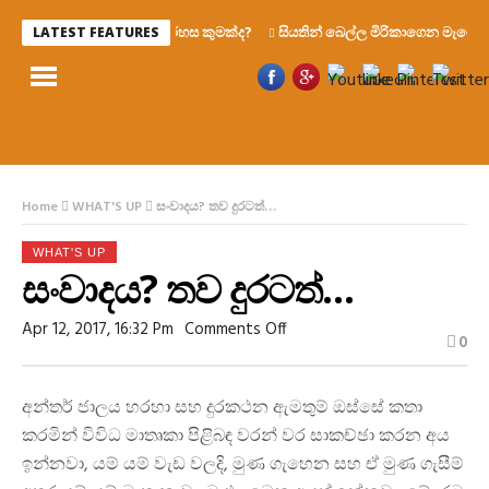
රහස කුමක්ද?
සියතින් බෙල්ල මිරිකාගෙන මැරෙන්න වෑ
LATEST FEATURES
Home
WHAT'S UP
සංවාදය? තව දුරටත්…
WHAT'S UP
සංවාදය? තව දුරටත්…
On
Apr 12, 2017, 16:32 Pm
Comments Off
0
සංවාදය?
තව
දුරටත්…
අන්තර් ජාලය හරහා සහ දුරකථන ඇමතුම් ඔස්සේ කතා
කරමින් විවිධ මාතෘකා පිළිබඳ වරන් වර සාකච්ඡා කරන අය
ඉන්නවා, යම් යම් වැඩ වලදි, මුණ ගැහෙන සහ ඒ මුණ ගැසීම්