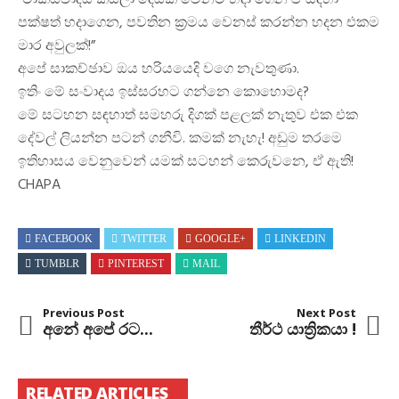
”මාක්ස්වාදය කියලා දෙයක් වෙනම හදා ගෙන ඒ සඳහා
පක්ෂත් හදාගෙන, පවතින ක්‍රමය වෙනස් කරන්න හදන එකම
මාර අවුලක්!”
අපේ සාකච්ඡාව ඔය හරියයෙදි වගෙ නැවතුණා.
ඉතිං මේ සංවාදය ඉස්සරහට ගන්නෙ කොහොමද?
මේ සටහන සඳහාත් සමහරු දිගක් පළලක් නැතුව එක එක
දේවල් ලියන්න පටන් ගනීවි. කමක් නැහැ! අඩුම තරමෙ
ඉතිහාසය වෙනුවෙන් යමක් සටහන් කෙරුවනෙ, ඒ ඇති!
CHAPA
FACEBOOK
TWITTER
GOOGLE+
LINKEDIN
TUMBLR
PINTEREST
MAIL
Previous Post
Next Post
අනේ අපේ රට...
තීර්ථ යාත්‍රිකයා !
RELATED ARTICLES