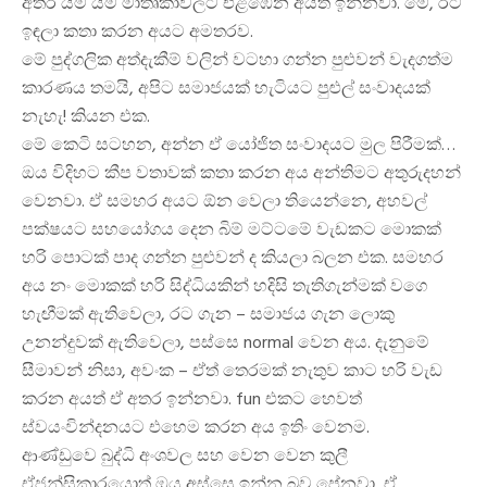
අතර යම් යම් මාතෘකාවලට එළඹෙන අයත් ඉන්නවා. මේ, රට
ඉඳලා කතා කරන අයට අමතරව.
මේ පුද්ගලික අත්දැකීම් වලින් වටහා ගන්න පුළුවන් වැදගත්ම
කාරණය තමයි, අපිට සමාජයක් හැටියට පුළුල් සංවාදයක්
නැහැ! කියන එක.
මේ කෙටි සටහන, අන්න ඒ යෝජිත සංවාදයට මුල පිරීමක්…
ඔය විදිහට කීප වතාවක් කතා කරන අය අන්තිමට අතුරුදහන්
වෙනවා. ඒ සමහර අයට ඕන වෙලා තියෙන්නෙ, අහවල්
පක්ෂයට සහයෝගය දෙන බිම් මට්ටමේ වැඩකට මොකක්
හරි පොටක් පාද ගන්න පුළුවන් ද කියලා බලන එක. සමහර
අය නං මොකක් හරි සිද්ධියකින් හදිසි තැතිගැන්මක් වගෙ
හැඟීමක් ඇතිවෙලා, රට ගැන – සමාජය ගැන ලොකු
උනන්දුවක් ඇතිවෙලා, පස්සෙ normal වෙන අය. දැනුමේ
සීමාවන් නිසා, අවංක – ඒත් තෙරමක් නැතුව කාට හරි වැඩ
කරන අයත් ඒ අතර ඉන්නවා. fun එකට හෙවත්
ස්වයංවින්දනයට එහෙම කරන අය ඉතිං වෙනම.
ආණ්ඩුවෙ බුද්ධි අංශවල සහ වෙන වෙන කුලී
ඒජන්සිකාරයොත් ඔය අස්සෙ ඉන්න බව පේනවා, ඒ