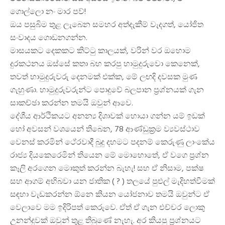
ගොල්ලො නං මාර පව්!
ඔය පසුබිම තුළ ලැබෙන සමහර අත්දැකීම් වැදගත්, යෝජිත
සංවාදය ගොඩනගන්න.
මාසයකට දෙකකට කිට්ටු කාලයක්, වරින් වර ඔහොම
දුරකථනය ඔස්සේ කතා බහ කරපු හාමුදුරුවො කෙනෙක්,
තවත් හාමුදුරුවරු දෙනමක් එක්ක, මේ ලඟදි දවසක මුණ
ගැහුණා. හාමුදුරුවරුන්ට පොදුවේ බලපාන ප්‍රශ්නයක් ගැන
සාකච්ඡා කරන්න තමයි ඔවුන් ආවෙ.
දේශීය ආර්ථිකයට අනන්‍ය දිශාවක් හොයා ගන්න යම් ඉඩක්
හෝ අවසන් වශයෙන් තිබෙන, 78 ආණ්ඩුක්‍රම ව්‍යවස්ථාව
වෙනස් කරමින් ථේරවාදී බුදු දහමට පදනම් කෙරුණු ලාංකේය
රාජ්‍ය දියකෙරෙමින් තියෙන මේ මොහොතේ, ඒ වගෙ ප්‍රශ්න
කෑලි අරගෙන මොකුත් කරන්න බැහැ! සහ ඒ නිසාම, පක්ෂ
සහ ආගම් අභිබවා යන ජාතික ( ? ) තලයේ පුළුල් මැදිහත්වීමක්
සඳහා වැඩකරන්න ඕනෙ කියන යෝජනාව තමයි ඔවුන්ට ඒ
වෙලාවෙ මම ඉදිරිපත් කෙරුවෙ. ඒත් ඒ ගැන එච්චර ලොකු
උනන්දුවක් ඔවුන් තුළ තිබුණේ නැහැ. අර කියපු ප්‍රශ්නයට