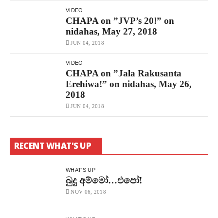
VIDEO
CHAPA on ”JVP’s 20!” on
nidahas, May 27, 2018
JUN 04, 2018
VIDEO
CHAPA on ”Jala Rakusanta
Erehiwa!” on nidahas, May 26,
2018
JUN 04, 2018
RECENT WHAT'S UP
WHAT'S UP
බුදු අම්මෝ…එපෝ!
NOV 06, 2018