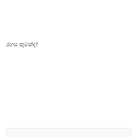
රහස කුමක්ද?