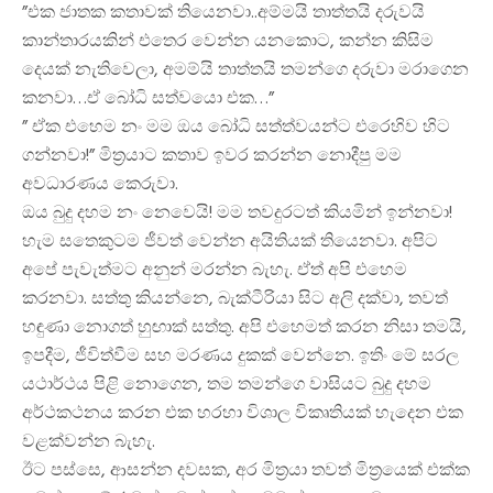
”එක ජාතක කතාවක් තියෙනවා..අම්මයි තාත්තයි දරුවයි
කාන්තාරයකින් එතෙර වෙන්න යනකොට, කන්න කිසිම
දෙයක් නැතිවෙලා, අමම්යි තාත්තයි තමන්ගෙ දරුවා මරාගෙන
කනවා…ඒ බෝධි සත්වයො එක…”
” ඒක එහෙම නං මම ඔය බෝධි සත්ත්වයන්ට එරෙහිව හිට
ගන්නවා!” මිත්‍රයාට කතාව ඉවර කරන්න නොදීපු මම
අවධාරණය කෙරුවා.
ඔය බුදු දහම නං නෙවෙයි! මම තවදුරටත් කියමින් ඉන්නවා!
හැම සතෙකුටම ජීවත් වෙන්න අයිතියක් තියෙනවා. අපිට
අපේ පැවැත්මට අනුන් මරන්න බැහැ. ඒත් අපි එහෙම
කරනවා. සත්තු කියන්නෙ, බැක්ටීරියා සිට අලි දක්වා, තවත්
හඳුණා නොගත් හුඟාක් සත්තු. අපි එහෙමත් කරන නිසා තමයි,
ඉපදීම, ජීවිත්වීම සහ මරණය දුකක් වෙන්නෙ. ඉතිං මේ සරල
යථාර්ථය පිළි නොගෙන, තම තමන්ගෙ වාසියට බුදු දහම
අර්ථකථනය කරන එක හරහා විශාල විකෘතියක් හැදෙන එක
වළක්වන්න බැහැ.
ඊට පස්සෙ, ආසන්න දවසක, අර මිත්‍රයා තවත් මිත්‍රයෙක් එක්ක