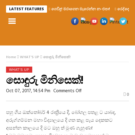
ගෙවිඳු! මරාගෙන මැරෙන්න නං එපා!
රෙද්දෙ ණ
LATEST FEATURES
Home
WHAT'S UP
සොඳුරු මිනිසෙක්!
WHAT'S UP
සොඳුරු මිනිසෙක්!
On
Oct 07, 2017, 14:54 Pm
Comments Off
0
සොඳුරු
මිනිසෙක්!
පහු ගිය ඔක්තෝබර් 4 රාත්‍රියෙ දි, බෝගල පතළ ට යාබද,
අරුග්ගම්මන මහා විද්‍යාලයෙ දි ගත කළ පැය දෙකකට
අසන්න කාලයෙ දි මට ඔහු ත් මුණ ගැහුණා!