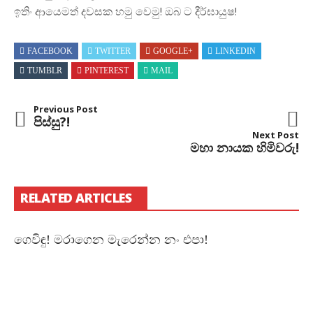
ඉතිං ආයෙමත් දවසක හමු වෙමු! ඔබ ට දීර්ඝායුෂ!
FACEBOOK
TWITTER
GOOGLE+
LINKEDIN
TUMBLR
PINTEREST
MAIL
Previous Post
පිස්සු?!
Next Post
මහා නායක හිමිවරු!
RELATED ARTICLES
ගෙවිඳු! මරාගෙන මැරෙන්න නං එපා!