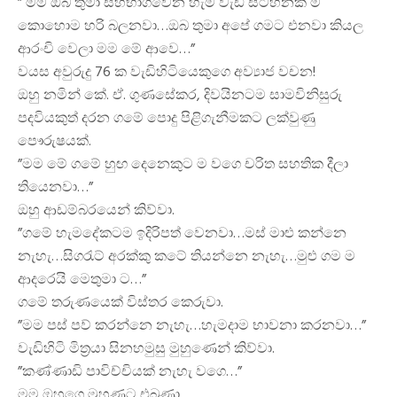
” මම ඔබ තුමා සහභාගීවෙන හැම වැඩ සටහනක් ම
කොහොම හරි බලනවා…ඔබ තුමා අපේ ගමට එනවා කියල
ආරංචි වෙලා මම මේ ආවෙ…”
වයස අවුරුදු 76 ක වැඩිහිටියෙකුගෙ අව්‍යාජ වචන!
ඔහු නමින් කේ. ඒ. ගුණසේකර, දිවයිනටම සාමවිනිසුරු
පදවියකුත් දරන ගමේ පොදු පිළිගැනීමකට ලක්වුණු
පෞරුෂයක්.
”මම මේ ගමේ හුඟ දෙනෙකුට ම වගෙ චරිත සහතික දීලා
තියෙනවා…”
ඔහු ආඩම්බරයෙන් කිව්වා.
”ගමේ හැමදේකටම ඉදිරිපත් වෙනවා…මස් මාළු කන්නෙ
නැහැ…සිගරැට් අරක්කු කටේ තියන්නෙ නැහැ…මුළු ගම ම
ආදරෙයි මෙතුමා ට…”
ගමේ තරුණයෙක් විස්තර කෙරුවා.
”මම පස් පව් කරන්නෙ නැහැ…හැමදාම භාවනා කරනවා…”
වැඩිහිටි මිත්‍රයා සිනහමුසු මුහුණෙන් කිව්වා.
”කණ්ණාඩි පාවිච්චියක් නැහැ වගෙ…”
මම ඔහුගෙ මුහුණට එබුණා.