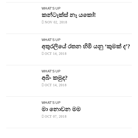
WHAT'S UP
කන්ටෑක්ස් නෑ යකෝ!
NOV 02, 2018
WHAT'S UP
අතුරලියේ රතන හිමි යනු ‘කුමක් ද’?
OCT 14, 2018
WHAT'S UP
අබිං කමුද?
OCT 14, 2018
WHAT'S UP
මා නොවන මම
OCT 07, 2018