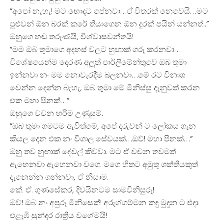
”අපෝ නැහැ! මට හොඳට පේනවා…ඒ විතරක් නෙවෙයි…මට
පුළුවන් ඕන බරක් කරේ තියාගෙන ඕන දුරක් පයින් යන්නත්..”
ඔහුගෙ හඬ තරුණයි, විශ්වාසවන්තයි!
”මම ඔබ තුමාගෙ අදහස් වලට හුඟාක් ගරු කරනවා…
විශේෂයෙන්ම දෙරණ අලුත් පාර්ලිමේන්තුවෙ ඔබ තුමා
ඉන්නවා නං මම නොවැරදීම බලනවා…මේ රට විනාශ
වෙන්න දෙන්න බැහැ, ඔබ තුමා මේ මිනිස්සු දැනුවත් කරන
එක මහා පිනක්…”
ඔහුගෙ වචන හරිම උණුසුම්.
”ඔබ තුමා ගමටම ඇවිත්මේ, අපේ දරුවන් ට ලෝකය ගැන
කියල දෙන එක නං විශාල සේවයක්…ඔව්! මහා පිනක්…”
ඔහු තව හුඟාක් දේවල් කිව්වා. මට ඒ වචන තවමත්
ඇහෙනවා ඇහෙනවා වගෙ. මගෙ හිතට අමුතු ශක්තියකුත්
දැනෙන්න ගන්නවා, ඒ නිසාම.
කේ. ඒ. ගුණසේකර, දිවයිනටම සාමවිනිසුරු!
ඔව්! ඔබ නං අපුරු මිනිසෙක්! අරුග්ගම්මන කඳු මුදුන ට එදා
එළැඹි සුන්දර රාත්‍රිය වගේමයි!