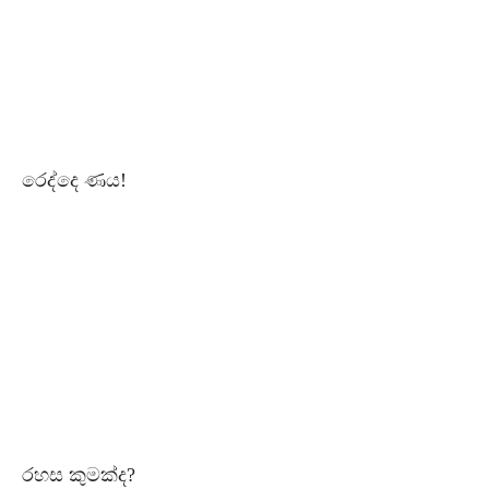
රෙද්දෙ ණය!
රහස කුමක්ද?