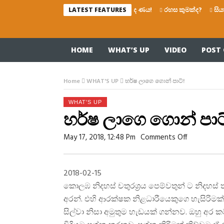
රෙද්දෙ ණය!
රහස කුමක්ද?
සියතින්
LATEST FEATURES
HOME
WHAT’S UP
VIDEO
POST 
Home
WHAT'S UP
හර්ෂ ලාගෙ ගොන් පාට්!
WHAT'S UP
හර්ෂ ලාගෙ ගොන් පාට
On
May 17, 2018, 12:48 Pm
Comments Off
හර්ෂ
ලාගෙ
ගොන්
පාට්!
2018-02-15
කොලඹ නිදහස් චතුරශ්‍රය පෙම්වතුන් ට නිදහස
අරන්. එහි ආරක්ෂක නිළධාරීයෙකුගෙ හැසිරිමක්
සිල්වා නිසා අමුතුම හැඩයක් ගන්නව. ඔහු අර