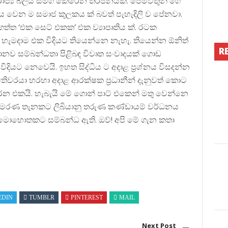
ට ඒ රාජ්‍ය බලය සමග කෙරෙන තර්ජනයක්. පෙම්වතුන් ගෙ
 වෙන ම සමාජ කුලකය ක් බවත් පැහැදිලි ව පේනවා.
ත්ත ‘එක සෙට් එකක’ එක ව්‍යාපෘතිය ක්. රටක
හැමදාම එක විදියට තියෙන්නෙ නැහැ. තියෙන්න ඕනිත්
R
 මානව සම්බන්ධතා පිළිබඳ විවෘත සංවාදයක් ගොඩ
ි විදියට නෙවෙයි. ඉහත සිද්ධිය ට අදාළ ප්‍රශ්නය විසදන්න
තිවරයා හරහා අදාළ ආරක්ෂක ප්‍රධානීන් දැනුවත් කොට
ය කරන එකයි. හැබැයි මේ ගොන් පාට් එකෙන් මතු වෙන්නෙ
ගහලා මරණ තැනකට ලිබියානු තරුණ කණ්ඩායම් වර්ධනය
මොහොතකට සම්බන්ධ ඇති. ඔව්! අපි මේ ගැන කතා
EDIN
TUMBLR
PINTEREST
MAIL
Next Post