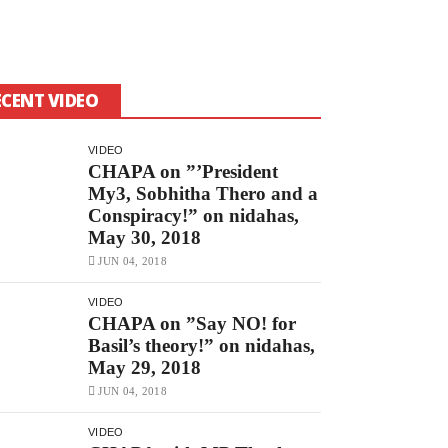
ECENT VIDEO
VIDEO
CHAPA on ”’President
My3, Sobhitha Thero and a
Conspiracy!” on nidahas,
May 30, 2018
JUN 04, 2018
VIDEO
CHAPA on ”Say NO! for
Basil’s theory!” on nidahas,
May 29, 2018
JUN 04, 2018
VIDEO