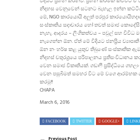
විදියට ප්‍රශ්න කරනව. ප්‍රශ්න කිරිමක් කිව්ව
නිදහස වෙනුවෙන් සටනට බැහැල ඉන්න කට්ටිය
මේ, NGO කාරයොයි අලුත් පරපුර කාරයොයිහදාග
සංස්කෘතිය සදාචාරය හෝ තවත් සමාජ කොදේසි 
නැහැ. ආදරය – ලිංගිකත්වය – පවුල් සහ විවිධ
නැගෙන්න ඕන. ඒත් මේ විදියට ජනප්‍රිය ව්‍යාපෘත
ඕන නං හර්ෂ කළ යුතුව තිබුණේ සංස්කෘතික ඇම
නිදහස් චතුරශ්‍රයෙ පරිපාලනය ප්‍රතිසංවිධාන
වෙන සමාජ විකෘතියක්. ගඩාෆි ප්‍රසිද්ධියෙ 
වෙන පසුබිමත් සමහර විට මේ වගෙ ආරම්භක 
කරමු!!
CHAPA
March 6, 2016
FACEBOOK
TWITTER
GOOGLE+
LINK
Previous Post