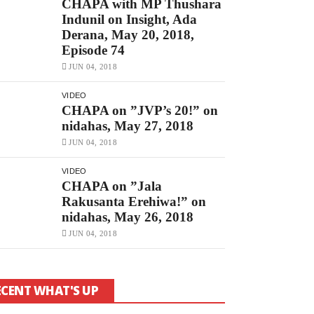
CHAPA with MP Thushara
Indunil on Insight, Ada
Derana, May 20, 2018,
Episode 74
JUN 04, 2018
VIDEO
CHAPA on ”JVP’s 20!” on
nidahas, May 27, 2018
JUN 04, 2018
VIDEO
CHAPA on ”Jala
Rakusanta Erehiwa!” on
nidahas, May 26, 2018
JUN 04, 2018
ECENT WHAT'S UP