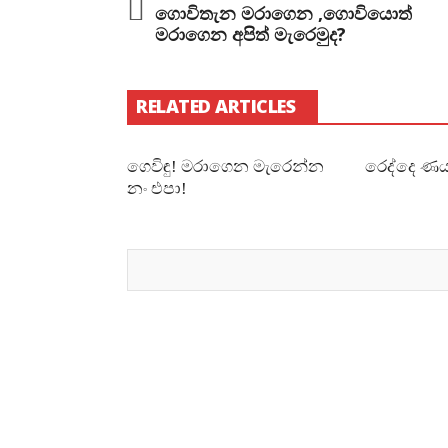
ගොවිතැන මරාගෙන ,ගොවියොත්
මරාගෙන අපිත් මැරෙමුද?
RELATED ARTICLES
ගෙවිඳු! මරාගෙන මැරෙන්න
රෙද්දෙ ණය
නං එපා!