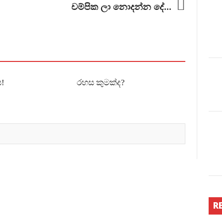
චම්පික ලා නොදන්න දේ...
!
රහස කුමක්ද?
R