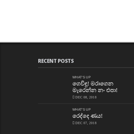
RECENT POSTS
WHAT'S UP
ගෙවිඳු! මරාගෙන
මැරෙන්න නං එපා!
DEC 08, 2018
WHAT'S UP
රෙද්දෙ ණය!
DEC 07, 2018