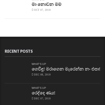
මා නොවන මම
OCT 07, 2018
RECENT POSTS
WHAT'S UP
ගෙවිඳු! මරාගෙන මැරෙන්න නං එපා!
DEC 08, 2018
WHAT'S UP
රෙද්දෙ ණය!
DEC 07, 2018