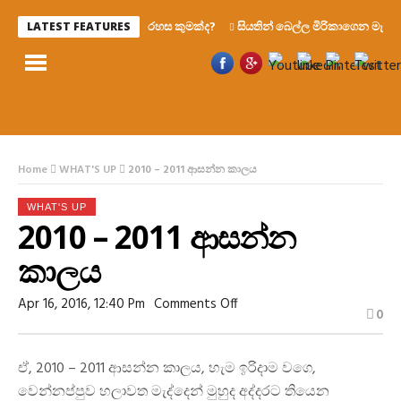
රහස කුමක්ද?
සියතින් බෙල්ල මිරිකාගෙන මැරෙන්න 
LATEST FEATURES
Home
WHAT'S UP
2010 – 2011 ආසන්න කාලය
WHAT'S UP
2010 – 2011 ආසන්න
කාලය
On
Apr 16, 2016, 12:40 Pm
Comments Off
0
2010
–
2011
ආසන්න
ඒ, 2010 – 2011 ආසන්න කාලය, හැම ඉරිදාම වගෙ,
කාලය
වෙන්නප්පුව හලාවත මැද්දෙන් මුහුද අද්දරට තියෙන