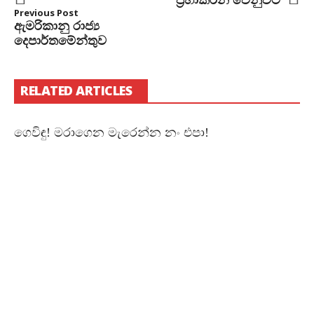
Previous Post
ඇමරිකානු රාජ්‍ය
දෙපාර්තමේන්තුව
RELATED ARTICLES
ගෙවිඳු! මරාගෙන මැරෙන්න නං එපා!