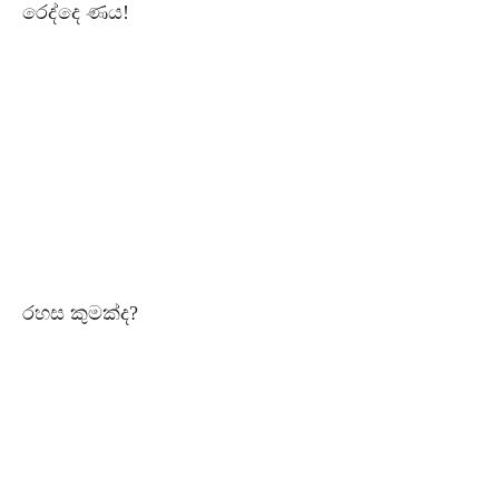
රෙද්දෙ ණය!
රහස කුමක්ද?