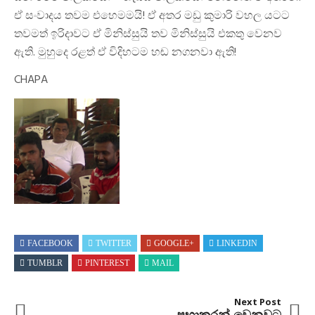
ඒ සංවාදය තවම එහෙමමයි! ඒ අතර මඩු කුමාරි වහල යටට
තවමත් ඉරිදාවට ඒ මිනිස්සුයි තව මිනිස්සුයි එකතු වෙනව
ඇති. මුහුදෙ රළත් ඒ විදිහටම හඬ නගනවා ඇති!
CHAPA
FACEBOOK
TWITTER
GOOGLE+
LINKEDIN
TUMBLR
PINTEREST
MAIL
Next Post
ප්‍රභාකරන් වෙනුවට