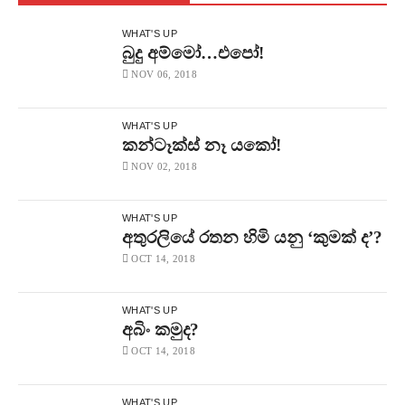
WHAT'S UP
බුදු අම්මෝ…එපෝ!
NOV 06, 2018
WHAT'S UP
කන්ටෑක්ස් නෑ යකෝ!
NOV 02, 2018
WHAT'S UP
අතුරලියේ රතන හිමි යනු ‘කුමක් ද’?
OCT 14, 2018
WHAT'S UP
අබිං කමුද?
OCT 14, 2018
WHAT'S UP