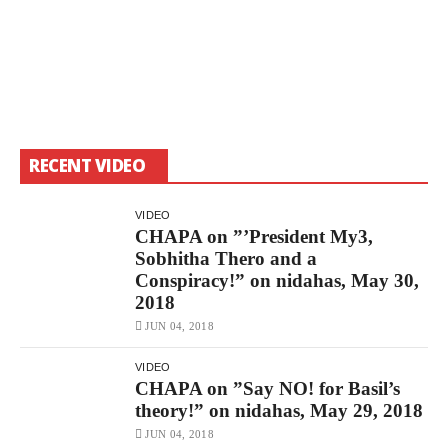
S
RECENT VIDEO
VIDEO
CHAPA on ”’President My3,
Sobhitha Thero and a
Conspiracy!” on nidahas, May 30,
2018
JUN 04, 2018
VIDEO
CHAPA on ”Say NO! for Basil’s
theory!” on nidahas, May 29, 2018
JUN 04, 2018