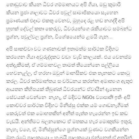
තොඩුවාව කියන ධීවර ගම්මානයට අපි ගියා, මඩු කුමාරි
කියන ප්‍රජා ශාලාවට ධීවර පවුල් සාමාජිකයො සැහෙන
ප්‍රමාණයක් එදාට එකතු වෙනව, මුහුදෙ රළ හඬ නගද්දී අපි
හුඟක් දේවල් කතා කෙරුව, ධීවරයන්ගෙ රැකියාවට සම්බන්ධ
ප්‍රශ්න, පවුල්වල ප්‍රශ්න, විශේෂයෙන්ම ළමයි ගැන…
අපි සාකච්චා වට ගණනාවක් ඉතාමත්ම සාර්ථක විදිහට
කරගෙන ගියා අවුරුද්දකට වඩා වැඩි කාලයක්.. එය වෙනස්ම
අත්දැකීමක්, ඒ ගම්මානවල තාමත් තියෙන්නෙ පල්ලියෙ
හෙවනැල්ල, ඒ හරහා ඔවුන් මානසිකව එක තැනකට කොටු
කරල. ධීවර කර්මාන්තය සංවර්ධනය කරන්න අමාත්‍යංශ ඇතුළු
ආයතන කිහිපයක් තිබුණත් ධීවරයන්ට ඒවායින් දැනෙන
සේවයක් වෙන්නෙ නැහැ, ඒ මදිවට NGOs ව්‍යාපෘති! ඉතිං අපි
කොච්චර සාර්ථක විදිහට මිනිස්සු එක්ක යම් ගොඩනැගීමක්
කෙරුවත් එක මොහතකින් අනිත් පැත්ත හැරෙන්න ඉඩ කඩ
වැඩයි. අන්තිමට බලනකොට ඒ මතකය හැර මොකුත්ම ඉතුරු
නැහැ වගෙ, ඒ, මිනිස්සුන්ගෙ ප්‍රශ්නයක් වුණාට වගකියන්න
ඕන රටේ පාලකයො – හැබයි පාලකයො එන්නෙත් ඒ අතරින්.