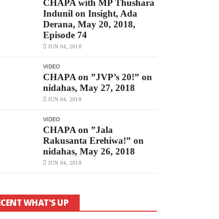
CHAPA with MP Thushara
Indunil on Insight, Ada
Derana, May 20, 2018,
Episode 74
JUN 04, 2018
VIDEO
CHAPA on ”JVP’s 20!” on
nidahas, May 27, 2018
JUN 04, 2018
VIDEO
CHAPA on ”Jala
Rakusanta Erehiwa!” on
nidahas, May 26, 2018
JUN 04, 2018
ECENT WHAT'S UP