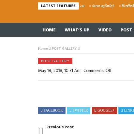
රෙද්දෙ ණය!
රහස කුමක්ද?
සියතින් බෙ
LATEST FEATURES
HOME
WHAT’S UP
VIDEO
POST 
Home
POST GALLERY
POST GALLERY
On
May 18, 2018, 10:31 Am
Comments Off
FACEBOOK
TWITTER
GOOGLE+
LINK
Previous Post