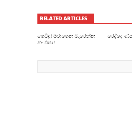
RELATED ARTICLES
ගෙවිඳු! මරාගෙන මැරෙන්න
රෙද්දෙ ණය
නං එපා!