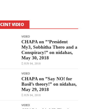
ECENT VIDEO
VIDEO
CHAPA on ”’President
My3, Sobhitha Thero and a
Conspiracy!” on nidahas,
May 30, 2018
JUN 04, 2018
VIDEO
CHAPA on ”Say NO! for
Basil’s theory!” on nidahas,
May 29, 2018
JUN 04, 2018
VIDEO