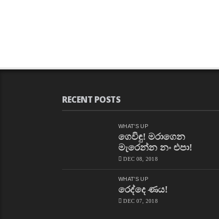
RECENT POSTS
WHAT'S UP
ගෙවිඳු! මරාගෙන
මැරෙන්න නං එපා!
DEC 08, 2018
WHAT'S UP
රෙද්දෙ ණය!
DEC 07, 2018