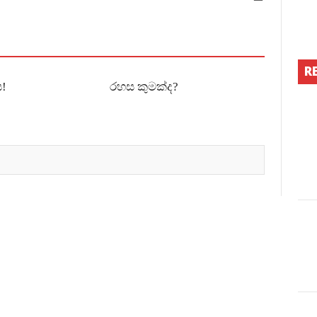
R
!
රහස කුමක්ද?