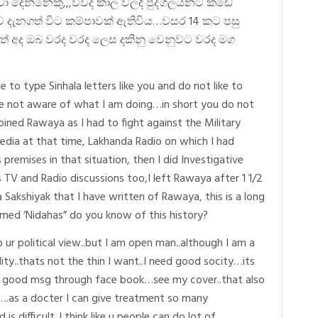
දෙන්නෙකු,,,විවිද කාල වලදී පුද්ගලයනට කඩේ
දැනගත් විට කම්පාවක් ඇතිවිය…වසර 14 කට පසු
ුත් අද ඔබ වරද වරද ලෙස දකිනු වෙනුවට වරද මග
e to type Sinhala letters like you and do not like to
 are not aware of what I am doing…in short you do not
ined Rawaya as I had to fight against the Military
edia at that time, Lakhanda Radio on which I had
premises in that situation, then I did Investigative
s TV and Radio discussions too,I left Rawaya after 1 1/2
akshiyak that I have written of Rawaya, this is a long
ed ‘Nidahas” do you know of this history?
ur political view..but I am open man..although I am a
ity..thats not the thin I want..I need good socity…its
 to good msg through face book…see my cover..that also
.as a docter I can give treatment so many
is difficult..I think like u people can do lot of