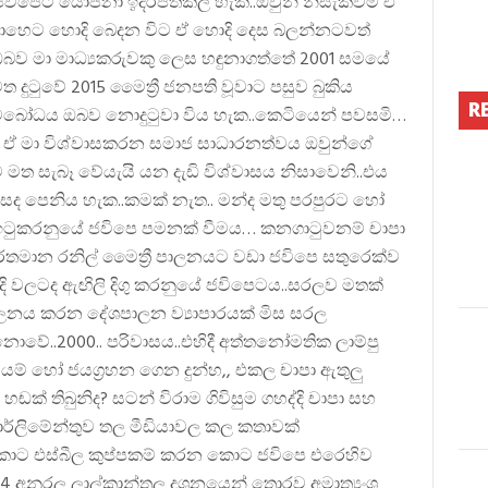
ිපෙට යෝජනා ඉදිරිපත්කල හැක..ඔවුන් නිසැකවම ඒ
වාහෙට හොදි බෙදන විට ඒ හොදි දෙස බලන්නටවත්
බව මා මාධ්‍යකරුවකු ලෙස හඳුනාගත්තේ 2001 සමයේ
 දුටුවේ 2015 මෛත්‍රී ජනපති වූවාට පසුව බුකිය
R
 අනවබෝධය ඔබව නොදුටුවා විය හැක..කෙටියෙන් පවසමි…
. ඒ මා විශ්වාසකරන සමාජ සාධාරනත්වය ඔවුන්ගේ
මත සැබෑ වේයැයි යන දැඩි විශ්වාසය නිසාවෙනි..එය
ද පෙනිය හැක..කමක් නැත.. මන්ද මතු පරපුරට හෝ
ඉටුකරනුයේ ජවිපෙ පමනක් වීමය… කනගාටුවනම් චාපා
තමාන රනිල් මෛත්‍රී පාලනයට වඩා ජවිපෙ සතුරෙක්ව
ි වලටද ඇඟිලි දිගු කරනුයේ ජවිපෙටය..සරලව මතක්
ාලනය කරන දේශපාලන ව්‍යාපාරයක් මිස සරල
වේ..2000.. පරිවාසය..එහිදී අත්තනෝමතික ලාම්පු
ම් හෝ ජයග්‍රහන ගෙන දුන්හ,, එකල චාපා ඇතුලු
ක් තිබුනිද? සටන් විරාම ගිවිසුම ගහද්දි චාපා සහ
ර්ලිමේන්තුව තල මීඩියාවල කල කතාවක්
තිකාට එස්බීල කුප්පකම් කරන කොට ජවිපෙ එරෙහිව
04 අනුරල ලාල්කාන්තල දූශනයෙන් තොරව අමාත්‍යංශ