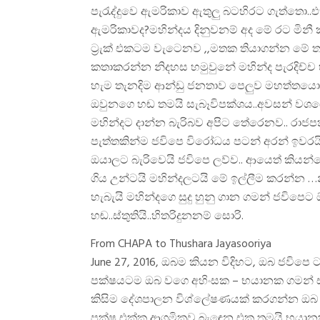
පැරැද්දුවෙ ඇමරිකාව ඇතුලු බටහිරට ගැත්තො.
ඇමරිකාවද?මහින්දය දිනුවනම් අද මේ රට මිනී
ට්‍රැක් එකටම වැටෙනව ,,මතක තියාගන්න මේ
කතාකරන්න නිදහස හමුවුනේ මහින්ද පැරදිච්ච හ
හැම තැනදිම ආන්ඩු ජනතාව පෙලුව මහත්තයො.. 
ඔවුනගෙ හඬ තමයි සැබෑවිපක්ශය..අවසන් වශය
මහින්දට දාන්න බැරිබව අපිට තේරෙනව.. රාජප
පැත්තකින්ම ජවිපෙ විරෝධය පටන් අරන් ඉවරය
ඔයාලට බැරිවෙයි ජවිපෙ ලව්ව.. ආයෙත් කියන්
ගිය උන්ටයි මහින්දලටයි මේ ඉල්ලීම කරන්න
හැබැයි මහින්දගෙ සුදු හුනු ගාන ගමන් ජවිපෙට
හඬ..ස්තුතියි..හිතරිදුනනම් සොරි.
From CHAPA to Thushara Jayasooriya
June 27, 2016, ඔබම කියන විදිහට, ඔබ ජවිපෙ
පක්ෂයටම ඔබ වගෙ අහිංසක – භයානක ගමන් සග
කිසිම දේශපාලන විශ්ලේෂණයක් කරගන්න ඔබ ව
පක්ෂ එක්ක ආගමිකව බැඳෙන එක තමයි භයාන