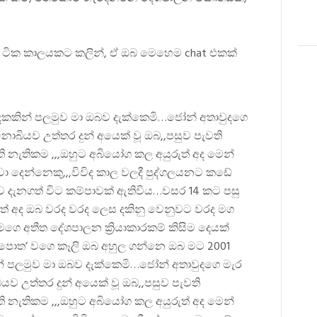
 ටික කාලයකට කලින්, ඒ ඔබ මෙහෙම chat එකක්
ෙකකින් පලමුව මා ඔබව දැක්කෙමි…ජෝන් අතාවුදගෙ
නොබියව උත්තර දුන් අයෙක් වූ ඔබ,,පසුව පැවති
්ති නැතිකම ,,,ඔහුට අබියෝග කල අයුරුත් අද මෙන්
දෙන්නෙකු,,,විවිද කාල වලදී පුද්ගලයනට කඩේ
 දැනගත් විට කම්පාවක් ඇතිවිය…වසර 14 කට පසු
ුත් අද ඔබ වරද වරද ලෙස දකිනු වෙනුවට වරද මග
ගෙ අතීත දේශපාලන ක්‍රියාකාරකම් කිසිම දෙයක්
ඳ පොත’ වගෙ කෑලි ඔබ අහුල ගන්නෙ ඔබ මට 2001
් පලමුව මා ඔබව දැක්කෙමි…ජෝන් අතාවුදගෙ මැර
යව උත්තර දුන් අයෙක් වූ ඔබ,,පසුව පැවති
්ති නැතිකම ,,,ඔහුට අබියෝග කල අයුරුත් අද මෙන්