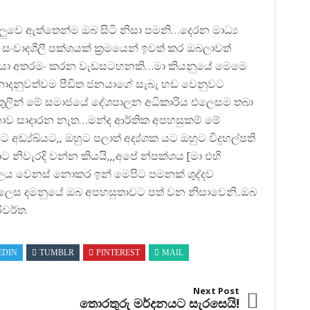
ැලුවෙ ඇත්තෙන්ම ඔබ සිටි නිසා පමනි…දෙරන මාධ්‍ය
ංවාදශීලී පක්ශයක් ක්‍රමයෙන් ඉවත් කර ඔබලාවත්
ා අතරමං කරන වැඩසටහනකි…මා කියනුයේ මෙමෙ
ොදනුවත්වම පීඩිත ජනයාගේ සැබැ හඩ වෙනුවට
් තුලින් මේ සමාජයේ දේශපාලන අධිකාරිය එලෙසම තබා
ව සාදාරන නැත…මන්ද ආර්තික අපහසුකම් මේ
ඩ්‍ය්ඛ්යට,, ඔහුට පලාත් අද්‍ය්ශක යට ඔහුට විදුහල්පති
ට නිවැරදි වන්න කියයි,,,අපේ න්පක්ශය [මා එහි
ය වෙනස් නොකර ඉන් මෙපිට පමනක් ශුද්දව
 ලෙස දමනුයේ ඔබ අපහසුතාවට පත් වන නිසාවෙනි..ඔබ
ිවර්ත.
EDIN
TUMBLR
PINTEREST
MAIL
Next Post
තොරතුරු මර්දනයට සැරසෙයි!