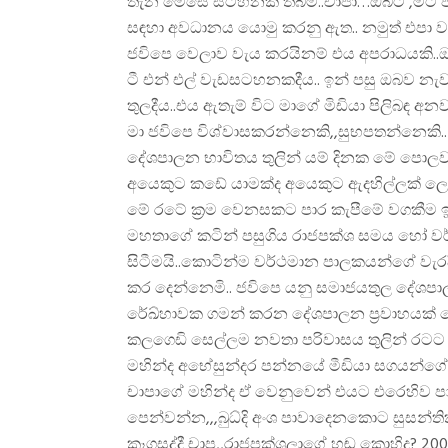
තැන මෙසේ සටහනක් තබමි..චාපා…ඔබට ,මට ජව
සඳහා අවධානය යොමු කරනු ඇත.. නමුත් එපා 
ජවිපෙ වෙලාව වැය කරයිනම් එය අපරාධයකි..ඔ
ටී එන් එල් වැඩසටහනකදීය.. ඉන් පසු ඔබව නැවත
තුලදීය..එය ඇතැම් විට මාගේ මිඩියා පිලිබඳ
මා ජවිපෙ විශ්වාසකරන්නෙකි,,සුභපතන්නෙකි.
දේශපාලන භාවිතය තුලින් යම් දිනක මේ පොලව 
අයෙකුට කඩේ යාමක්ද අයෙකුට ඇදහිල්ලක් ලෙස
මේ රටේ ක්‍රම වෙනසකට පාර කැපීමේ වගකීම 
මහතාගේ කටින් පසුගිය රාජපක්ශ සමය හෝ වර්
සිටීමයි..කොටින්ම වර්ථමාන පාලකයන්ගේ වැරද
කර දෙන්නෙමි.. ජවිපෙ යනු සමාජයතුල දේශප
රේඛ්හාවක ගමන් කරන දේශපාලන ප්‍රවාහයක් නො
කලගෙඩි සෙල්ලම නවතා පරිවාසය තුලින් රටට ය
මහින්ද අභේසුන්දර පන්නයේ මීඩියා සගයන්ගේ හඬ
චාපාගේ මහින්ද ඒ වෙනුවෙන් එයට එරෙහිව පා
පෙන්වන්න,,,බුධ්දි අංශ පාවාදෙනකොට සුසන්
කෑගසද්දී චාප,,රාජපක්ශලාගේ හඬ කොහිද? 20