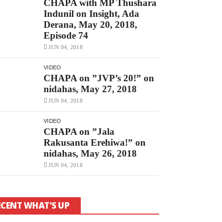
CHAPA with MP Thushara
Indunil on Insight, Ada
Derana, May 20, 2018,
Episode 74
JUN 04, 2018
VIDEO
CHAPA on ”JVP’s 20!” on
nidahas, May 27, 2018
JUN 04, 2018
VIDEO
CHAPA on ”Jala
Rakusanta Erehiwa!” on
nidahas, May 26, 2018
JUN 04, 2018
ECENT WHAT'S UP