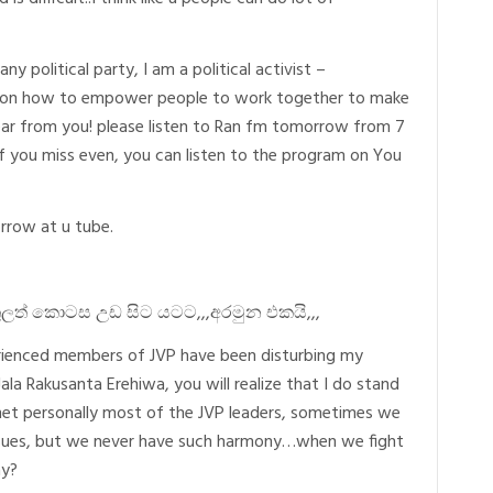
ny political party, I am a political activist –
ng on how to empower people to work together to make
ar from you! please listen to Ran fm tomorrow from 7
…if you miss even, you can listen to the program on You
orrow at u tube.
ුලත් කොටස උඩ සිට යටට,,,අරමුන එකයි,,,
erienced members of JVP have been disturbing my
la Rakusanta Erehiwa, you will realize that I do stand
met personally most of the JVP leaders, sometimes we
issues, but we never have such harmony…when we fight
ay?