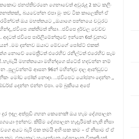
.එතකොට ජනප්තිවරනෙ ගෙනාවෙත් අවුරුදු 2 කට කලිං
 කනත්තක්,, බයවෙන්න එපා මුං තව ටික කාලෙකින් ඒ
 තරමින්වත් ඔය මහත්තයට ,,ඔයාගෙ පන්නයෙ චටුරට
ින්ද,,ජවිපෙ ශක්තිමත් නිසා…ජවිපෙ දුර්වල වෙච්ච
අදටත් ජවිපෙ පාර්ලිමේන්තුවේ ඉන්නෙ 6ක් වුනාට
ෙන් ..මම දන්නව ඔයාට මේවගේ පෝස්ට් එකක්
ක්ශ නොවේ මෛත්‍රීටත් එරෙහිව රනිල්ටත් එරෙහිව සැම
ි..හැබැයි මහත්තයො මහින්දගෙ ස්ටේජ් හදවන්න නම්
නෙ ..පුලුවන්නම් ආසන 96න් මහින්දව දාල ආන්ඩුවට
 …නිකං මෝඩ ජෝක් නොදා…..ජවිපෙට යෝජනා දෙන්න ,,
 ඕඩර්ස් දෙන්න එන්න එපා.. මේ බුකියෙ අපේ
 ට දුර ඉඳල අත්පුඩි ගහන කෙනෙක්! ඔය හැම දේශපාලන
යො ඉන්නව. කිසිම දේශපාලන හැදෑරීමක් නැති නිසා
ගෙ අයට බැරි එක තමයි අහිංසක කම – ඒ නිසාම ඒ ඒ
ක කම, එතකොට හැදෙන්නෙ දේශපාලන විකෘතියක්,