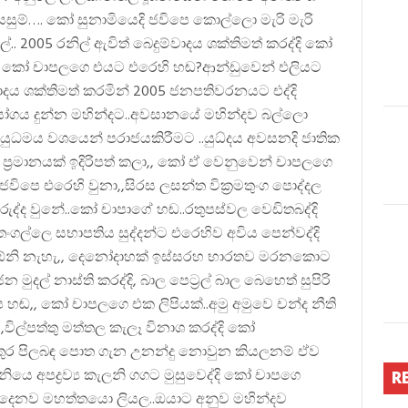
ුම්…. කෝ සුනාමියෙදි ජවිපෙ කොල්ලො මැරි මැරි
්.. 2005 රනිල් ඇවිත් බෙදුම්වාදය ශක්තිමත් කරද්දි කෝ
ි කෝ චාපලගෙ එයට එරෙහි හඬ?ආන්ඩුවෙන් එලියට
ම්වාදය ශක්තිමත් කරමින් 2005 ජනපතිවරනයට එද්දි
යෝගය දුන්න මහින්දට..අවසානයේ මහින්දව බල්ලො
ුධමය වශයෙන් පරාජයකිරීමට ..යුධ්දය අවසනදි ජාතික
‍රමානයක් ඉදිරිපත් කලා,, කෝ ඒ වෙනුවෙන් චාපලගෙ
විපෙ එරෙහි වුනා,,සිරස ලසන්ත වික්‍රමතුංග පොද්දල
රුද්ද වුනේ..කෝ චාපාගේ හඬ..රතුපස්වල වෙඩිතබද්දි
ගල්ලෙ සභාපතිය සුද්දන්ට එරෙහිව අවිය පෙන්වද්දි
ඔව ඕනි නැහැ,, දෙනෝදාහක් ඉස්සරහ භාරතව මරනකොට
 මුදල් නාස්ති කරද්දි, බාල පෙට්‍රල් බාල බෙහෙත් සුපිරි
 හඬ,, කෝ චාපලගෙ එක ලිපියක්..අමු අමුවෙ චන්ද නීති
,විල්පත්තු මත්තල කැලෑ විනාශ කරද්දි කෝ
වතුර පිලබඳ පොත ගැන උනන්දු නොවුන කියලනම් ඒව
 අපද්‍රව්‍ය කැලනි ගගට මුසුවෙද්දි කෝ චාපගෙ
R
අත රිදෙනව මහත්තයො ලියල..ඔයාට අනුව මහින්දව