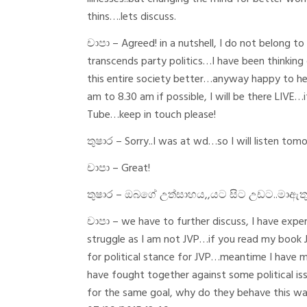
thins….lets discuss.
චාපා – Agreed! in a nutshell, I do not belong to a
transcends party politics…I have been thinki
this entire society better…anyway happy to he
am to 8.30 am if possible, I will be there LIVE
Tube…keep in touch please!
තුෂාර – Sorry..I was at wd…so I will listen tom
චාපා – Great!
තුෂාර – ඔබගේ උත්සාහය,,යට සිට උඩට..මාඇත
චාපා – we have to further discuss, I have exp
struggle as I am not JVP…if you read my book Ja
for political stance for JVP…meantime I have 
have fought together against some political 
for the same goal, why do they behave this w