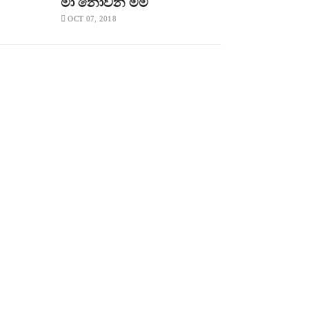
මා නොවන මම
OCT 07, 2018