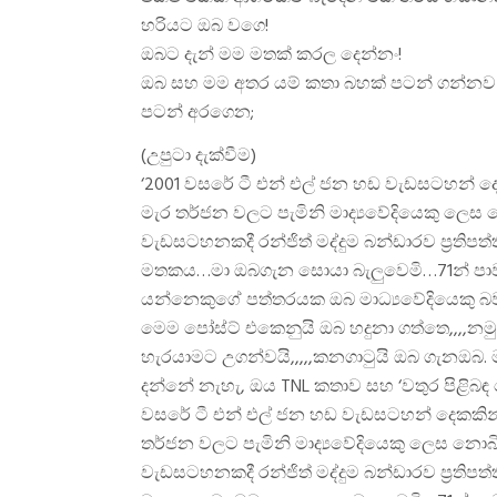
හරියට ඔබ වගෙ!
ඔබට දැන් මම මතක් කරල දෙන්නං!
ඔබ සහ මම අතර යම් කතා බහක් පටන් ගන්නව
පටන් අරගෙන;
(උපුටා දැක්වීම)
‘2001 වසරේ ටී එන් එල් ජන හඩ වැඩසටහන් ද
මැර තර්ජන වලට පැමිනි මාද්‍යවේදියෙකු ලෙස 
වැඩසටහනකදී රන්ජිත් මද්දුම බන්ඩාරව ප්‍රතිපත
මතකය…මා ඔබගැන සොයා බැලුවෙමි…71න් පාවා 
යන්නෙකුගේ පත්තරයක ඔබ මාධ්‍යවේදියෙකු බව
මෙම පෝස්ට් එකෙනුයි ඔබ හදුනා ගත්තෙ,,,,නම
හැරයාමට උගන්වයි,,,,,කනගාටුයි ඔබ ගැනඔබ. ම
දන්නේ නැහැ, ඔය TNL කතාව සහ ‘වතුර පිළිබ
වසරේ ටී එන් එල් ජන හඩ වැඩසටහන් දෙකකින
තර්ජන වලට පැමිනි මාද්‍යවේදියෙකු ලෙස නොබි
වැඩසටහනකදී රන්ජිත් මද්දුම බන්ඩාරව ප්‍රතිපත