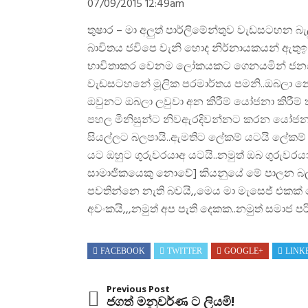
07/09/2015 12:49am
තුෂාර – මා අලුත් පාර්ලිමේන්තුව වැඩසටහන බ
බාවිතය ජවිපෙ වැනි හොද නිර්නායකයන් ඇතුඉ ස
භාවිතාකර වෙනම ලෝකයකට ගෙනයමින් ජනය
වැඩසටහනේ මූලික පරමාර්තය පමනි..ඔබලා න
ඔවුනට ඔබලා ලවුවා අන කිරීම් යෝජනා කිරීම
පහල මිනිසුන්ට නිවඇරදිවන්නට කරන යෝජනා
සියල්ලට බලපායි..ඇමතිට ලේකම් යටයි ලේකම් ට අ
යට ඔහුට ගුරුවරයාඅ යටයි..නමුත් ඔබ ගුරුවරයා
සාමාජිකයෙකු නොවේ] කියනුයේ මේ පාලන බල
පවතින්නෙ නැති බවයි,,මෙය මා මැසෙජ් එකක්
අවංකයි,,,නමුත් අප පැති දෙකක..නමුත් සමාජ පර
FACEBOOK
TWITTER
GOOGLE+
LINK
Previous Post
ජගත් මනුවර්ණ ට ලියමි!