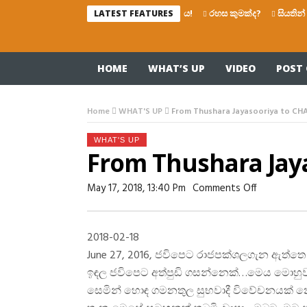
රහස කුමක්ද?
සියතින් බෙල්ල 
LATEST FEATURES
HOME
WHAT’S UP
VIDEO
POST 
Home
WHAT'S UP
From Thushara Jayasooriya to C
WHAT'S UP
From Thushara Jay
On
May 17, 2018, 13:40 Pm
Comments Off
From
Thushara
Jayasooriya
To
2018-02-18
CHAPA…
June 27, 2016, ජවිපෙට රාජපක්ශලගැන ඇත්
ඉඳල ජවිපෙට අත්පුඩි ගසන්නෙක්…මෙය මොහු
සෙමින් හොඳ ගමනතුල සුභවාදී විවේචනයක් න