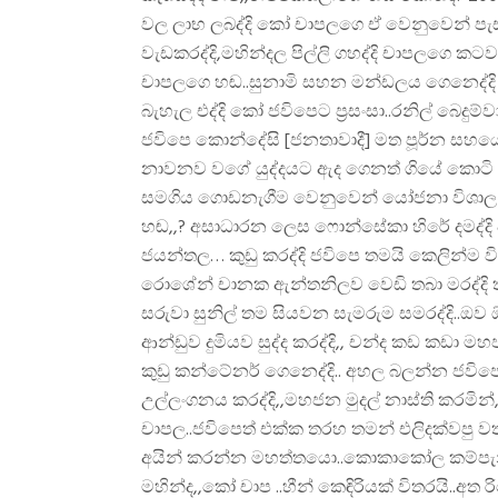
වල ලාභ ලබද්දි කෝ චාපලගෙ ඒ වෙනුවෙන් පැසස
වැඩකරද්දි,මහින්දල පිල්ලි ගහද්දි චාපලගෙ කටවල
චාපලගෙ හඬ..සුනාමි සහන මන්ඩලය ගෙනෙද්ද
බැහැල එද්දි කෝ ජවිපෙට ප්‍රසංසා..රනිල් බෙදු
ජවිපෙ කොන්දේසි [ජනතාවාදී] මත පූර්න සහ
නාවනව වගේ යුද්දයට ඇද ගෙනත් ගියේ කොටි ය
සමගිය ගොඩනැගීම වෙනුවෙන් යෝජනා විශාල ප්
හඬ,,? අසාධාරන ලෙස ෆොන්සේකා හිරේ දමද්දි ජ
ජයන්තල… කුඩු කරද්දි ජවිපෙ තමයි කෙලින්ම වි
රොශේන් චානක ඇන්තනිලව වෙඩි තබා මරද්දි තං
සරුවා සුනිල් තම සියවන සැමරුම සමරද්දි..
ආන්ඩුව දුමියව සුද්ද කරද්දි,, චන්ද කඩ කඩා මහජන
කුඩු කන්ටේනර් ගෙනෙද්දි.. අහල බලන්න ජවිපෙ
උල්ලංගනය කරද්දි,,මහජන මුදල් නාස්ති කරමින්,
චාපල..ජවිපෙත් එක්ක තරහ තමන් එලිදක්වපු 
අයින් කරන්න මහත්තයො..කොකාකෝල කම්පැනියෙ
මහින්ද,,කෝ චාප ..හීන් කෙඳිරියක් විතරයි..