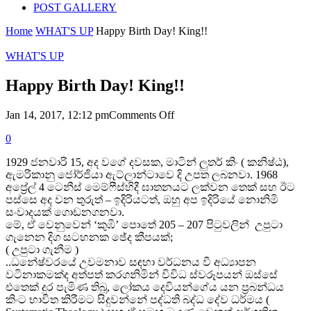
POST GALLERY
Home
WHAT'S UP
Happy Birth Day! King!!
WHAT'S UP
Happy Birth Day! King!!
on
Jan 14, 2017, 12:12 pm
Comments Off
Happy
0
Birth
Day!
1929 ජනවාරි 15, අද වගේ දවසක, මාටින් ලුතර් කිං ( කනිෂ්ඨ),
King!!
ඇමරිකානු ජෝර්ජියා ඇට්ලාන්ටාවෙ දි උපත ලබනවා. 1968
අප්‍රේල් 4 ටෙනීස් මෙම්ෆීස්හිදී ඝාතනයට ලක්වන තෙක් සහ ඊට
පස්සෙ අද වන තුරුත් – ඉදිරියටත්, ඔහු අප ඉදිරියේ නොනිමි
සංවාදයක් ගොඩනගනවා.
මේ, ඒ වෙනුවෙන් ‘කුඹි’ පොතේ 205 – 207 පිටුවලින් උපුටා
ගැනෙන දිග සටහනක ඡේද කීපයක්;
( උපුටා ගැනීම )
..ධනේෂ්වරයේ උවමනාව සඳහා වර්ධනය වී අධ්‍යාපන
වටිනාකමක්ද අත්පත් කරගනිමින් විවිධ ස්වරූපයන් ඔස්සේ
එතෙක් දුර පැමිණ තිබූ, ලෝකය දෙවියන්ගේය යන ප්‍රබන්ධය
කිංට භාවිත කිරීමට සිදුවන්නේ පද්ධති බද්ධ දේව ධර්මය (