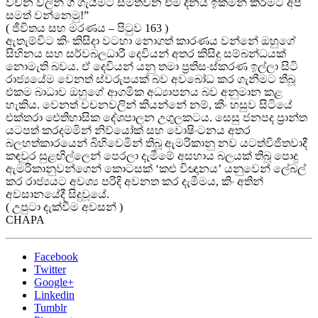
වචන වලින් ගී ගැයීමට සමත්වන එම දිනය ඉක්මන් කිරීමට අපි
සමත් වන්නෙමු!”
( ජීවිතය සහ මරණය – පිටුව 163 )
ඇතැම්විට කිං කිසිදා වටහා නොගත් කාරණය වන්නේ ඔහුගේ
සිහිනය සහ සර්වබලධාරී දෙවියන් අතර කිසිදු සම්බන්ධයක්
නොමැති බවය. ඒ දෙවියන් යනු තමා ප්‍රතිසංස්කරණ ඉල්ලා සිටි
රාජ්‍යයේම වෙනත් ස්වරුපයක් බව අවබෝධ කර ගැනීමට තීබූ
එකම බාධාව ඔහුගේ ආගමික අධ්‍යාපනය බව අනුමාන කළ
හැකිය. වෙනත් වචනවලින් කියන්නේ නම්, කීං හසුව සිටියේ
එක්තරා ඓතිහාසික දේශපාලන උගුලකටය. සෙසු ජනපද ප්‍රාන්ත
යටපත් කරදමමින් නිව්යෝක් සහ වොෂිංටනය අතර
බලහත්කාරයෙන් බිහිවෙමින් තිබූ ඇමරිකානු නව යටත්විජිතවාදී
කඳවුර සුළඟිල්ලෙන් පෙරලා දැමීමේ අසහාය බලයක් තිබූ පොදු
ඇමරිකානුවන්ගෙන් කොටසක් ‘කළු විඥානය’ යනුවෙන් ලේබල්
කර රාජ්‍යයට අවශ්‍ය පරිදි අවනත කර දැමීමය, කිං අතින්
අවසානයේදී සිදුවූයේ.
( උපුටා දැක්වීම අවසන් )
CHAPA
Facebook
Twitter
Google+
Linkedin
Tumblr