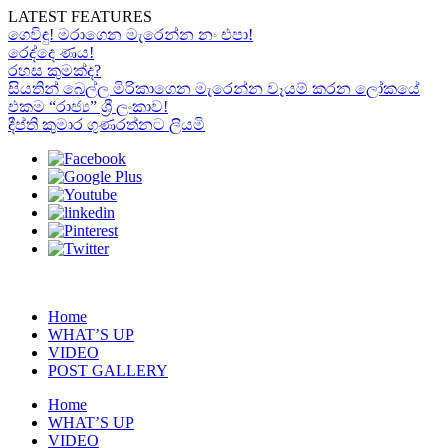
LATEST FEATURES
ගෙවිඳු! මරාගෙන මැරෙන්න නං එපා!
රෙද්දෙ ණය!
රහස කුමක්ද?
සියතින් බෙල්ල මිරිකාගෙන මැරෙන්න වෑයම් කරන ලෝකයේ
එකම “රාජ්‍ය” ශ්‍රී ලංකාව!
දීප්ති කුමාර ගුණරත්නට ලියමි
Home
WHAT’S UP
VIDEO
POST GALLERY
Home
WHAT’S UP
VIDEO