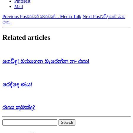
Pinterest
Mail
Previous Post
තවත් කතවක්... Media Talk
Next Post
'නිදහස්' මහ
මග..
Related articles
ගෙවිඳු! මරාගෙන මැරෙන්න නං එපා!
රෙද්දෙ ණය!
රහස කුමක්ද?
Search
for: