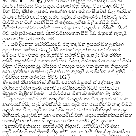
Systematic Theology ) සහ ඒ සමඟ බැඳුණු වෙනත් දාර්ශනික
වියමන් ඔස්සේ විය යුතුය. එහෙත් ඔහු පහළ වන කාල තීරුව
වන විට, ක්‍රිස්තු උපතට ආසන්න එහා මෙහා සියවස් වල ආරම්භ
වී ධනේෂ්වර හැඩ තල සමග ඉදිරියට පැමිණෙමින් තිබුණු, දේව
ධාර්මික නමින් පෙනී සිටි ඒ දේශපාලනික මැදිහත්වීම වඩා
විධිමත් සාකච්ඡා සන්දර්භයකට ඉඩ කඩ සලස්වා තිබිණි. කිං ඒ
බව යම් ප්‍රමාණයකට හෝ වටහාගෙන සිටි බව ඔහුගේ ඇතැම්
ප්‍රකාශවලින් අවබෝධ වේ.
”….යම් දිනෙක ජෝර්ජියාවේ රතු කඳු මත ඉස්සර වහලුන්ගේ
පුතුන් සහ ඉස්සර වහල් හිමියන්ගේ පුතුන් සහෝදරත්වයේ
මේසය වටා එකට ඉඳ ගැනීමට සමත් වනු ඇතැයි මම සිහින
දකිමි. අයුක්තියේ තාපයෙන් පීඩා විඳින, පීඩනයේ තාපයෙන් පීඩා
විඳින ජනපදයක් වූ, මිසිසිපි ජනපදය පවා එක දිනෙක නිදහසේ
සහ යුක්තියේ ක්‍ෂේම භූමියක් වනු ඇතැයි මම සිහිනයක් දකිමි…”
( ජීවිතය සහ මරණය, පිටුව 162 )
කිං එසේ කියන්නේ ඒ නිසයි. එහෙත් ඔහුගේ ඒ දේශපාලන
සිහිනය කිසිදා සැබෑ නොවන සිහිනයක්ම බවට පත් කරන
ඔහුගේ මැදිහත්වීමේ – යථාර්ථයේ මිත්‍යාව මෙන්න බලන්න;
”…අප නිදහසේ සීනුව නාද වීමට සලස්වන විට, අප එයට සෑම
නගරයකින්ම, සෑම ගමකින්ම සහ සෑම ජනපදයකින්ම නාද වීමට
සලස්වන විට, දෙවියන්ගේ සියලු දරුවන් කළු මිනිසුන් සහ සුදු
මිනිසුන්, යුදෙව්වන් සහ නොයුදෙව්වන්, ප්‍රොතෙස්තන්තයන් සහ
කතෝලිකයන් යන සියලු දෙනා එකට අත්වැල් බැඳගෙන
”අන්තිමේදී නිදහස්, අන්තිමේදී නිදහස්…සර්වබලධාරී මහා
දෙවියනි!අපි අන්තිමේදී නිදහස්!” යන පැරණි නීග්‍රෝ අධ්‍යාත්මික