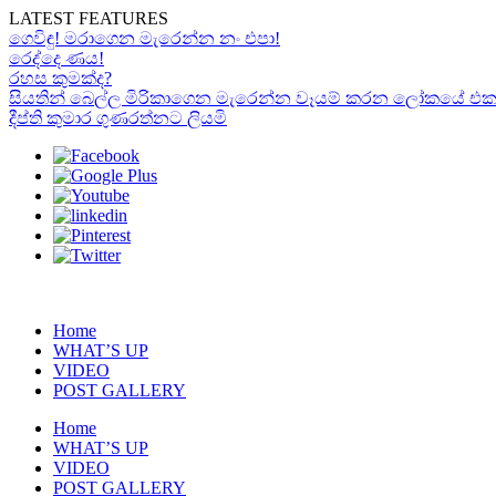
LATEST FEATURES
ගෙවිඳු! මරාගෙන මැරෙන්න නං එපා!
රෙද්දෙ ණය!
රහස කුමක්ද?
සියතින් බෙල්ල මිරිකාගෙන මැරෙන්න වෑයම් කරන ලෝකයේ එකම “රා
දීප්ති කුමාර ගුණරත්නට ලියමි
Home
WHAT’S UP
VIDEO
POST GALLERY
Home
WHAT’S UP
VIDEO
POST GALLERY