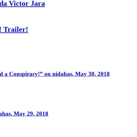
a Victor Jara
 Trailer!
 a Conspiracy!” on nidahas, May 30, 2018
ahas, May 29, 2018