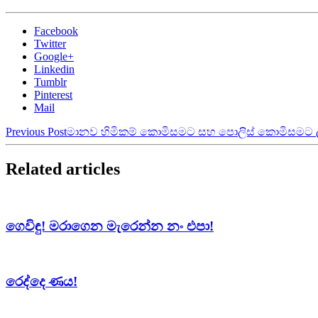
Facebook
Twitter
Google+
Linkedin
Tumblr
Pinterest
Mail
Previous Post
මානව හිමිකම් කොමිසමට සහ පොලිස් කොමිසමට ල
Related articles
ගෙවිඳු! මරාගෙන මැරෙන්න නං එපා!
රෙද්දෙ ණය!