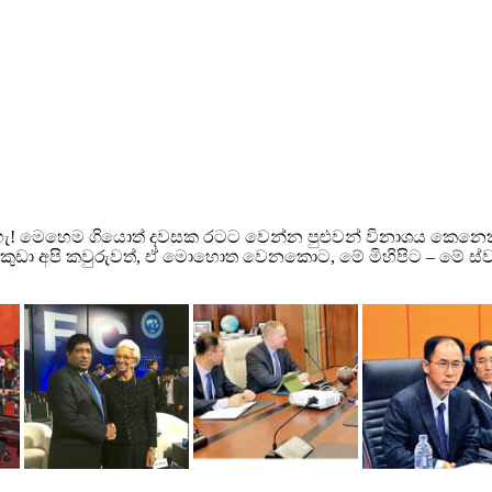
! මෙහෙම ගියොත් දවසක රටට වෙන්න පුළුවන් විනාශය කෙනෙකු
 අපි කවුරුවත්, ඒ මොහොත වෙනකොට, මේ මිහිපිට – මේ ස්වරූපය