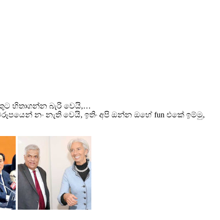
ට හිතාගන්න බැරි වෙයි,…
ෙන් නං නැති වෙයි, ඉතිං අපි ඔන්න ඔහේ fun එකේ ඉම්මු,