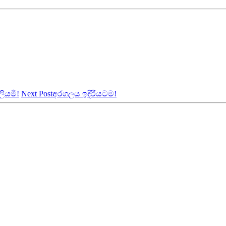
ියමි!
Next Post
අරගලය ඉදිරියටම!