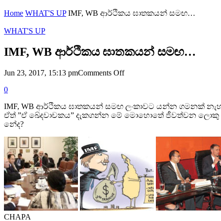
Home
WHAT'S UP
IMF, WB ආර්ථිකය ඝාතකයන් සමඟ…
WHAT'S UP
IMF, WB ආර්ථිකය ඝාතකයන් සමඟ…
on
Jun 23, 2017, 15:13 pm
Comments Off
IMF,
0
WB
ආර්ථිකය
IMF, WB ආර්ථිකය ඝාතකයන් සමඟ ලංකාවට යන්න ගමනක් නැහැ
ඝාතකයන්
ඒත් ”ඒ ඛේදවාචකය” දැකගන්න මේ මොහොතේ ජීවත්වන ලොකු කුඩා
සමඟ…
නේද?
CHAPA