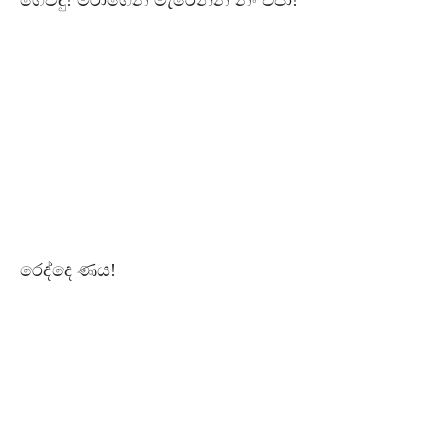
ගෙවිඳු! මරාගෙන මැරෙන්න නං එපා!
රෙද්දෙ ණය!