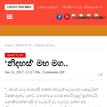
රහස කුමක්ද?
සියතින් බෙල්ල මිරිකාගෙන මැරෙන්න
LATEST FEATURES
Home
WHAT'S UP
‘නිදහස්’ මහ මග..
WHAT'S UP
‘නිදහස්’ මහ මග..
On
Jan 11, 2017, 12:17 Pm
Comments Off
0
‘නිදහස්’
මහ
මග..
”…තවත් වෙලාවක අපි පත්තර තට්ටුත් බලාගෙන කොළඹින්
ටිකක් ඈතට යනව. වාහනයෙ පරණ කමයි මුදල් ප්‍රශ්නයයි
නොතිබෙන්න අපි ඒ වැඩේ දි රට වටේම යන්න ඉඩ