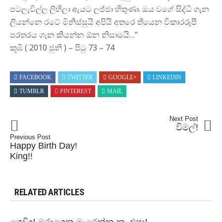
පටලැවිල්ල ලිහිලා ඇයට ලජ්ජා හිතුණා. ඔය වගේ සිද්ධි ගැන
ලියන්නෙ රටේ මිනිස්සුයි අපියි අතරෙ තියෙන විකාරරූපී
පරතරය ගැන කියන්න ඕන නිසාමයි…”
කූඹි ( 2010 ජුනි ) – පිටු 73 – 74
FACEBOOK
TWITTER
GOOGLE+
LINKEDIN
TUMBLR
PINTEREST
MAIL
Next Post
විමල්!
Previous Post
Happy Birth Day!
King!!
RELATED ARTICLES