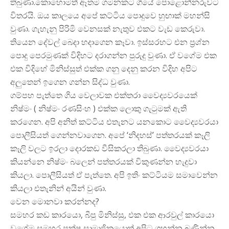
තිබුණා.කොහොමත් ඈතම ගමනකට ගියේ පොළොන්නරුවට
විතරයි. ඔය කාලයෙ අපේ කට්ටිය පොදුවෙ හුඟාක් මහන්සි
වුණා. ගැහැනු පිරිමි වෙනසක් නැතුව එකට වැඩ කෙරුවා.
තියෙන දේවල් බෙදා හදාගෙන කෑවා. ඉස්සරහට එන ප්‍රශ්න
පොදු පෙරමුණක් විදිහට දරාගන්න පුරුදු වුණා. ඒ වගේම එක
එක විදිහේ මිනිස්සුත් එක්ක ගනු දෙනු කරන විදිහ අපිට
අලුතෙන් ඉගෙන ගන්න සිද්ධ වුණා.
ගම්පහ පැත්තෙ ගිය වෙලාවක එක්තරා වෛද්‍යවරයෙක්
නිෂ්මං ( නිෂ්මං රණසිංහ ) එක්ක ලොකු ගැටුමක් ඇති
කරගෙන. අපි අනිත් කට්ටිය එතැනට යනකොට වෛද්‍යවරයා
පොලීසියත් ගෙන්නවාගෙන. අපේ ‘නිදහස්’ පත්තරයක් කෑලි
කෑලි වලට ඉරලා දොරකඩ වීසිකරලා තිබුණා. වෛද්‍යවරයා
කියන්නෙ නිෂ්මං බලෙන් පත්තරයක් විකුණන්න හැදුවා
කියලා. පොලීසියත් ඒ පැත්තෙ. අපි ඉතිං කට්ටියම සමාවෙන්න
කියලා එතැනින් අයින් වුණා.
වෙන මොනවා කරන්නද?
සමහර කඩ කාරයො, බීපු මිනිස්සු, එක එක ආරවුල් කාරයො
වගේම සමහර පක්ෂ සාමාජිකයොත් අපිට ගහන්න බණින්න