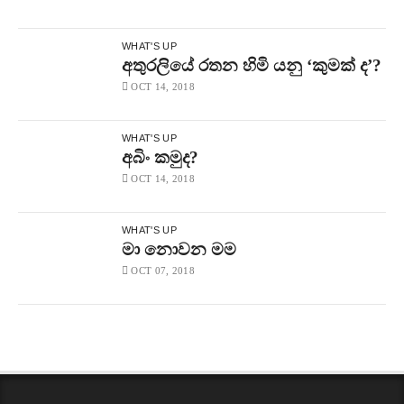
WHAT'S UP
අතුරලියේ රතන හිමි යනු ‘කුමක් ද’?
OCT 14, 2018
WHAT'S UP
අබිං කමුද?
OCT 14, 2018
WHAT'S UP
මා නොවන මම
OCT 07, 2018