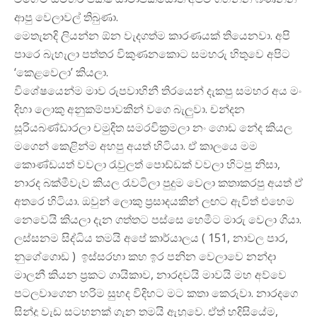
ආපු වෙලාවල් තිබුණා.
මෙතැනදි ලියන්න ඕන වැදගත්ම කාරණයක් තියෙනවා. අපි
පාරෙ බැහැලා පත්තර විකුණනකොට සමහරු හිතුවෙ අපිට
‘කෙළවෙලා’ කියලා.
විශේෂයෙන්ම මාව රුපවාහිනී තිරයෙන් දැකපු සමහර අය මං
දිහා ලොකු අනුකම්පාවකින් වගෙ බැලුවා. චන්දන
සූරියබණ්ඩාරලා චමුදිත සමරවික්‍රමලා නං ගොඩ නේද කියල
මගෙන් කෙළින්ම අහපු අයත් හිටියා. ඒ කාලයෙ මම
කොණ්ඩයත් වවලා රැවුලත් පොඩ්ඩක් වවලා හිටපු නිසා,
නාරද බක්මීවැව කියල රැවටිලා පුදුම වෙලා කතාකරපු අයත් ඒ
අතරෙ හිටියා. ඔවුන් ලොකු ප්‍රසාදයකින් ලඟට ඇවිත් එහෙම
නෙවෙයි කියලා දැන ගත්තට පස්සෙ හෙමීට මාරු වෙලා ගියා.
ලස්සනම සිද්ධිය තමයි අපේ කාර්යාලය ( 151, නාවල පාර,
නුගේගොඩ ) ඉස්සරහා කහ ඉර පනින වෙලාවෙ නන්දා
මාලනී කියන ප්‍රකට ගායිකාව, නාරදවයි මාවයි මහ අව්වෙ
පටලවාගෙන හරිම සුහද විදිහට මට කතා කෙරුවා. නාරදගෙ
සින්දු වැඩ සටහනක් ගැන තමයි ඇහුවෙ. ඒත් හදිසියේම,