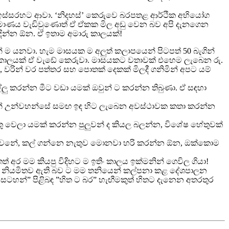
ඩව ඉස්සරහට ආවා. ‘නිදහස්’ කෙරුවෙ බරපතළ ආර්ථික අභියෝග
් ප්‍රමාණය වැඩිවුණොත් ඒ ඒකක මිල අඩු වෙන බව අපි දැනගෙන
ිඳින්න ඕන. ඒ ඉතාම අමාරු කාලයක්!
 ම යනවා. හැම මාසයක ම අලුත් කලාපයෙන් පිටපත් 50 බැගින්
 කාලයක් ඒ වැඩේ කෙරුවා. මාසයකට වතාවක් එහෙම ලැබෙන රු.
ටම, වරින් වර පත්තර සහ පොතක් දෙකක් මිලදී ගනිමින් අපට යම්
්ලු කරන්න මීට වඩා යමක් ඔවුන් ට කරන්න තිබුණා. ඒ සඳහා
යෙන් උන්වහන්සේ සමඟ ඉඳ හිට ලැබෙන අවස්ථාවක කතා කරන්න
 වෙලා යමක් කරන්න පුලුවන් ද කියල බලන්න, විශේෂ හේතුවක්
රුවනේ, කල් ගන්නෙ නැතුව මොනවා හරි කරන්න ඕන, ඔක්කොම
අර මම කියපු විදිහට ම ඉතිං කාලය ඉක්මනින් ගෙවිල ගියා!
 ට නියමිතව ඇති බව ට මම තනියෙන් කල්පනා කළ දේශපාලන
බර සටහන්” පිළිබඳ ”හිත ට බර” හැඟීමකුත් හිතට දැනෙන අතරතුර