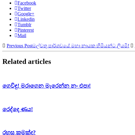
Facebook
Twitter
Google+
Linkedin
Tumblr
Pinterest
Mail
Previous Post
මල්වතු පාර්ශවයේ මහා නායක හිමියන්ට ලියමි!
Related articles
ගෙවිඳු! මරාගෙන මැරෙන්න නං එපා!
රෙද්දෙ ණය!
රහස කුමක්ද?