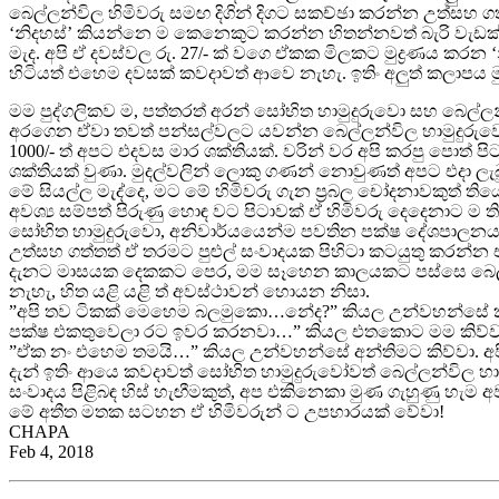
බෙල්ලන්විල හිමිවරු සමඟ දිගින් දිගට සකච්ඡා කරන්න උත්සහ 
‘නිදහස්’ කියන්නෙ ම කෙනෙකුට කරන්න හිතන්නවත් බැරි වැඩක්
මැද. අපි ඒ දවස්වල රු. 27/- ක් වගෙ ඒකක මිලකට මුද්‍රණය කරන
හිටියත් එහෙම දවසක් කවදාවත් ආවෙ නැහැ. ඉතිං අලුත් කලාපය ම
මම පුද්ගලිකව ම, පත්තරත් අරන් සෝභිත හාමුදුරුවො සහ බෙල්ල
අරගෙන ඒවා තවත් පන්සල්වලට යවන්න බෙල්ලන්විල හාමුදුරුව
1000/- ත් අපට එදවස මාර ශක්තියක්. වරින් වර අපි කරපු පොත් පි
ශක්තියක් වුණා. මුදල්වලින් ලොකු ගණන් නොවුණත් අපට එදා ලැබ
මේ සියල්ල මැද්දෙ, මට මේ හිමිවරු ගැන ප්‍රබල චෝදනාවකුත් 
අවශ්‍ය සම්පත් පිරුණු හොඳ වට පිටාවක් ඒ හිමිවරු දෙදෙනාට ම ත
සෝභිත හාමුදුරුවො, අනිවාර්යයෙන්ම පවතින පක්ෂ දේශපාලනය 
උත්සහ ගත්තත් ඒ තරමට පුළුල් සංවාදයක පිහිටා කටයුතු කරන්න 
දැනට මාසයක දෙකකට පෙර, මම සෑහෙන කාලයකට පස්සෙ බෙල්ලන්
නැහැ, හිත යළි යළි ත් අවස්ථාවන් හොයන නිසා.
”අපි තව ටිකක් මෙහෙම බලමුකො…නේද?” කියල උන්වහන්සේ ක
පක්ෂ එකතුවෙලා රට ඉවර කරනවා…” කියල එතකොට මම කිව්ව
”ඒක නං එහෙම තමයි…” කියල උන්වහන්සේ අන්තිමට කිව්වා. අපි 
දැන් ඉතිං ආයෙ කවදාවත් සෝභිත හාමුදුරුවෝවත් බෙල්ලන්වි
සංවාදය පිළිබඳ හිස් හැඟීමකුත්, අප එකිනෙකා මුණ ගැහුණු හැම 
මේ අතීත මතක සටහන ඒ හිමිවරුන් ට උපහාරයක් වේවා!
CHAPA
Feb 4, 2018