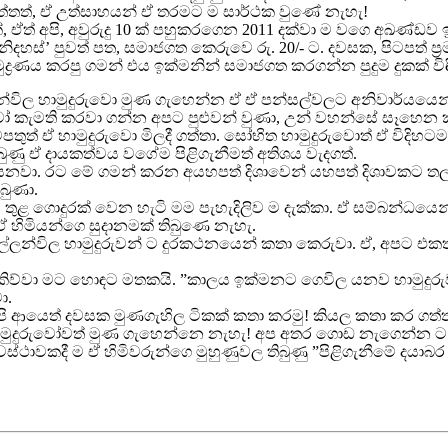
ගත්තත්, ඒ උත්සාහයන් ඒ තරමට ම සාර්ථක වුණේ නැහැ!
, ඒත් අපි, අවුරුදු 10 ක් පහුකරගෙන 2011 දක්වා ම වගෙ අඛණ්
 ‘නිදහස්’ පුවත් පත, සමාජගත කෙරුවෙ රු. 20/- ට. දවසක, පිටපත
ුද්‍රණය කරපු ගමන් එය ඉක්මනින් සමාජගත කරගන්න පුදුම දුකක් ව
න්විල හාමුදුරුවො මුණ ගැහෙන්න ඒ ඒ පන්සල්වලට අනිවාර්යයෙන්
ෝ කැමති කරවා ගන්න අපට පුළුවන් වුණා, උන් වහන්සේ සෑහෙන
ටපතුත් ඒ හාමුදුරුවො මිලදී ගත්තා. සෝභිත හාමුදුරුවොත් ඒ විදිහ
ුණු ඒ දායකත්වය වගේම පිළිගැනීමත් අතිශය වැදගත්.
තියෙනවා. රට මේ ගමන් කරන අයහපත් දිශාවෙන් යහපත් දිශාවකට තල
ිබුණා.
තුළ ගොදුරක් වෙන හැටි මම පැහැදිලිව ම දැක්කා. ඒ සම්බන්ධ
ඒ හිමියන්ගෙ සුදානමක් තිබුණෙ නැහැ.
විල හාමුදුරුවන් ට දුරකථනයෙන් කතා කෙරුවා. ඒ, අපට එකතු
ිව්වා මට හොඳට මතකයි. ”කාලය ඉක්මනට ගෙවිල යනව හාමුදු
ා.
ආයෙත් දවසක මුණගැහිල ටිකක් කතා කරමු! කියල කතා කර ගත්තත් 
ල හාමුදුරුවෝවත් මුණ ගැහෙන්නෙ නැහැ! අප අතර ගොඩ නැගෙන්න
අවස්ථාවකදී ම ඒ හිමිවරුන්ගෙ මුහුණුවල තිබුණු ”පිළිගැනීමේ දයා