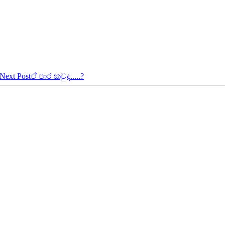
Next Post
ඒ පාර කවුද.....?