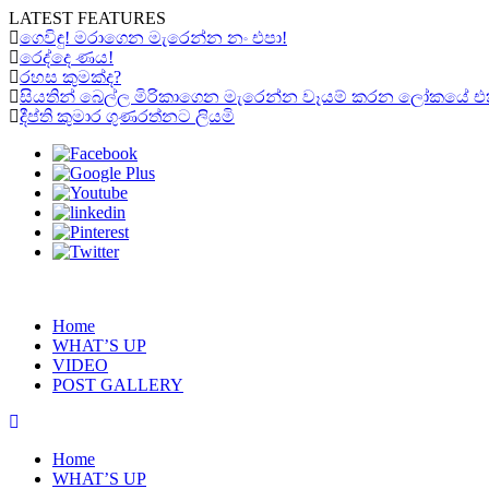
LATEST FEATURES
ගෙවිඳු! මරාගෙන මැරෙන්න නං එපා!
රෙද්දෙ ණය!
රහස කුමක්ද?
සියතින් බෙල්ල මිරිකාගෙන මැරෙන්න වෑයම් කරන ලෝකයේ එකම “ර
දීප්ති කුමාර ගුණරත්නට ලියමි
Home
WHAT’S UP
VIDEO
POST GALLERY
Home
WHAT’S UP