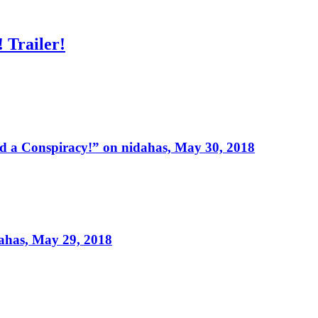
 Trailer!
 a Conspiracy!” on nidahas, May 30, 2018
ahas, May 29, 2018