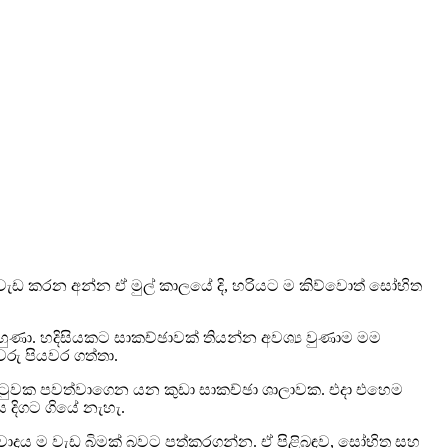
ැඩ කරන අන්න ඒ මුල් කාලයේ දි, හරියට ම කිව්වොත් සෝභිත
ැහුණා. හදිසියකට සාකච්ඡාවක් තියන්න අවශ්‍ය වුණාම මම
රු පියවර ගත්තා.
තට්ටුවක පවත්වාගෙන යන කුඩා සාකච්ඡා ශාලාවක. එදා එහෙම
ය දිගට ගියේ නැහැ.
ංවාදය ම වැඩ බිමක් බවට පත්කරගන්න. ඒ පිළිබඳව, සෝභිත සහ