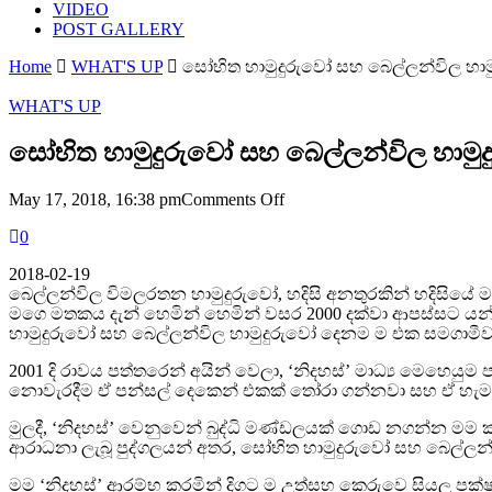
VIDEO
POST GALLERY
Home
WHAT'S UP
සෝභිත හාමුදුරුවෝ සහ බෙල්ලන්විල හ
WHAT'S UP
සෝභිත හාමුදුරුවෝ සහ බෙල්ලන්විල හාම
on
May 17, 2018, 16:38 pm
Comments Off
සෝභිත
0
හාමුදුරුවෝ
සහ
2018-02-19
බෙල්ලන්විල
බෙල්ලන්විල විමලරතන හාමුදුරුවෝ, හදිසි අනතුරකින් හදිසියේ ම
හාමුදුරුවෝ
මගෙ මතකය දැන් හෙමින් හෙමින් වසර 2000 දක්වා ආපස්සට යන
එකම
හාමුදුරුවෝ සහ බෙල්ලන්විල හාමුදුරුවෝ දෙනම ම එක සමගාමීව 
මතක
සටහනක්!
2001 දි රාවය පත්තරෙන් අයින් වෙලා, ‘නිදහස්’ මාධ්‍ය මෙහෙයු
නොවැරදීම ඒ පන්සල් දෙකෙන් එකක් තෝරා ගන්නවා සහ ඒ හැම වෙ
මුලදී, ‘නිදහස්’ වෙනුවෙන් බුද්ධි මණ්ඩලයක් ගොඩ නගන්න මම
ආරාධනා ලැබූ පුද්ගලයන් අතර, සෝභිත හාමුදුරුවෝ සහ බෙල්ලන්චිල 
මම ‘නිදහස්’ ආරම්භ කරමින් දිගට ම උත්සහ කෙරුවෙ සියලු පක