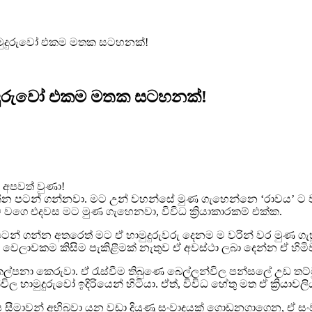
ාමුදුරුවෝ එකම මතක සටහනක්!
ුදුරුවෝ එකම මතක සටහනක්!
 අපවත් වුණා!
්න පටන් ගන්නවා. මට උන් වහන්සේ මුණ ගැහෙන්නෙ ‘රාවය’ ට ව
වගෙ එදවස මට මුණ ගැහෙනවා, විවිධ ක්‍රියාකාරකම් එක්ක.
ම පටන් ගන්න අතරෙත් මට ඒ හාමුදුරුවරු දෙනම ම වරින් වර මුණ ග
ලාවකම කිසිම පැකිළීමක් නැතුව ඒ අවස්ථා ලබා දෙන්න ඒ හිමිව
 කල්පනා කෙරුවා. ඒ රැස්වීම තිබුණෙ බෙල්ලන්විල පන්සලේ උඩ 
හාමුදුරුවෝ ඉදිරියෙන් හිටියා. ඒත්, විවිධ හේතු මත ඒ ක්‍රියාවලි
්ෂ සීමාවන් අභිබවා යන වඩා දියුණු සංවාදයක් ගොඩනගාගෙන, ඒ ස